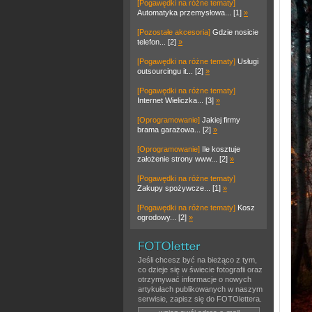
[Pogawędki na różne tematy]
Automatyka przemysłowa... [1]
»
[Pozostałe akcesoria]
Gdzie nosicie
telefon... [2]
»
[Pogawędki na różne tematy]
Usługi
outsourcingu it... [2]
»
[Pogawędki na różne tematy]
Internet Wieliczka... [3]
»
[Oprogramowanie]
Jakiej firmy
brama garażowa... [2]
»
[Oprogramowanie]
Ile kosztuje
założenie strony www... [2]
»
[Pogawędki na różne tematy]
Zakupy spożywcze... [1]
»
[Pogawędki na różne tematy]
Kosz
ogrodowy... [2]
»
Jeśli chcesz być na bieżąco z tym,
co dzieje się w świecie fotografii oraz
otrzymywać informacje o nowych
artykułach publikowanych w naszym
serwisie, zapisz się do FOTOlettera.