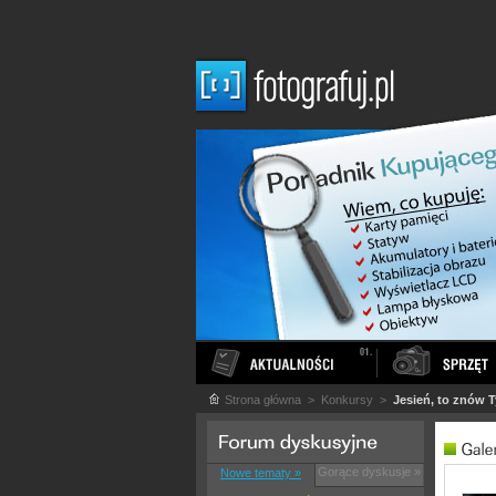
Strona główna
> Konkursy >
Jesień, to znów 
Gorące dyskusje »
Nowe tematy »