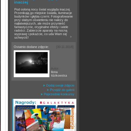
inaczej
Pod osłoną nocy świat wygląda inaczej.
Przenikają go miejskie światła, iluminacje
budynków i głębia czerni. Fotografowanie
przy słabym oświetleniu nie należy do
najłatwiejszych, ale może przynieść
fantastyczne, oryginalne efekty i wiele
radości. Zabierzcie aparaty na nocną
wyprawę i pokażcie, co uda Wam się
uchwycić!
Ostatnio dodane zdjęcie:
[30.11.2018]
Autor:
Ilona
Idzikowska
Dodaj swoje zdjęcie
Przejdź do galerii
Poprzednie konkursy