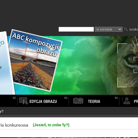
szuka
Ty?
[Jesień, to znów Ty?]