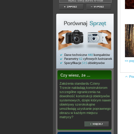
<< pop
Czy wiesz, że ...
Po
Założenia standardu Cztery
Trzecie nakładają konstruktorom
szczególne ograniczenia na
dowolność konstrukcji obiektywów
systemowych, dzięki którym nawet
obiektywy szerokokątne
umożliwiają uzyskanie poprawnego
obrazu w każdym miejscu
matrycy?