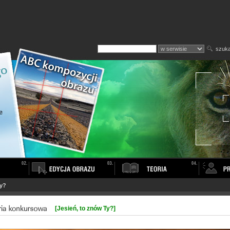
szuka
Ty?
[Jesień, to znów Ty?]