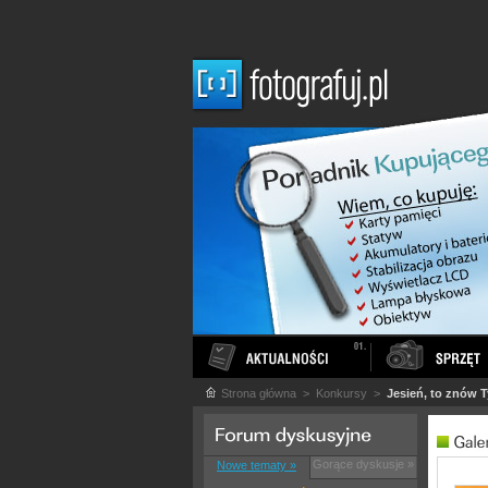
Strona główna
> Konkursy >
Jesień, to znów 
Gorące dyskusje »
Nowe tematy »