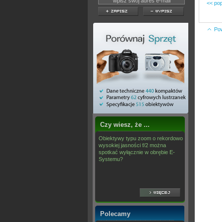
<< pop
Po
Czy wiesz, że ...
Obiektywy typu zoom o rekordowo
wysokiej jasności f/2 można
spotkać wyłącznie w obrębie E-
Systemu?
Polecamy