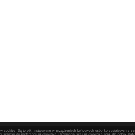
ków cookies. Są to pliki instalowane w urządzeniach końcowych osób korzystających z s
|
TEORIA
|
PRAKTYKA
|
SZTUKA
i serwisu do preferencji użytkownika, utrzymania sesji użytkownika oraz dla celów stat