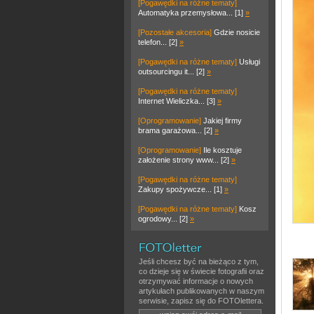
[Pogawędki na różne tematy]
Automatyka przemysłowa... [1]
»
[Pozostałe akcesoria]
Gdzie nosicie
telefon... [2]
»
[Pogawędki na różne tematy]
Usługi
outsourcingu it... [2]
»
[Pogawędki na różne tematy]
Internet Wieliczka... [3]
»
[Oprogramowanie]
Jakiej firmy
brama garażowa... [2]
»
[Oprogramowanie]
Ile kosztuje
założenie strony www... [2]
»
[Pogawędki na różne tematy]
Zakupy spożywcze... [1]
»
[Pogawędki na różne tematy]
Kosz
ogrodowy... [2]
»
Jeśli chcesz być na bieżąco z tym,
co dzieje się w świecie fotografii oraz
otrzymywać informacje o nowych
artykułach publikowanych w naszym
serwisie, zapisz się do FOTOlettera.