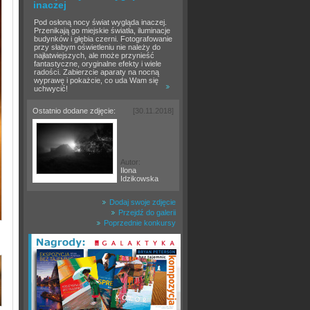
inaczej
Pod osłoną nocy świat wygląda inaczej.
Przenikają go miejskie światła, iluminacje
budynków i głębia czerni. Fotografowanie
przy słabym oświetleniu nie należy do
najłatwiejszych, ale może przynieść
fantastyczne, oryginalne efekty i wiele
radości. Zabierzcie aparaty na nocną
wyprawę i pokażcie, co uda Wam się
uchwycić!
Ostatnio dodane zdjęcie:
[30.11.2018]
Autor:
Ilona
Idzikowska
Dodaj swoje zdjęcie
Przejdź do galerii
Poprzednie konkursy