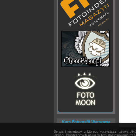
Kurs Fotografii Warszawa
Serwis internetowy, z którego korzystasz, używa pli
AKTUALNOŚCI
|
SPRZĘT
|
EDYCJA OBRAZU
jakości świadczonych usług w tym dostosowania treśc