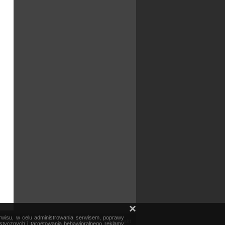
×
erwisu, w celu administrowania serwisem, poprawy
mapa serwisu
reklama
kontakt
ystycznych i targetowania behawioralnego reklamy