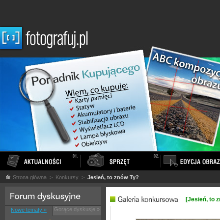
Strona główna
> Konkursy >
Jesień, to znów Ty?
[Jesień, to 
Gorące dyskusje »
Nowe tematy »