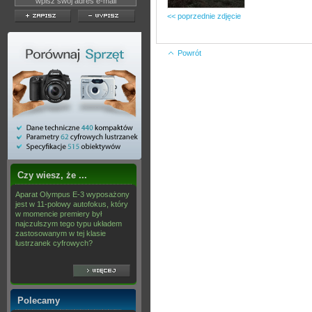
<< poprzednie zdjęcie
Powrót
Czy wiesz, że ...
Aparat Olympus E-3 wyposażony
jest w 11-polowy autofokus, który
w momencie premiery był
najczulszym tego typu układem
zastosowanym w tej klasie
lustrzanek cyfrowych?
Polecamy