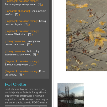
[Pogawędki na różne tematy]
Automatyka przemysłowa... [1]
»
[Pozostałe akcesoria]
Gdzie nosicie
telefon... [2]
»
[Pogawędki na różne tematy]
Usługi
outsourcingu it... [2]
»
[Pogawędki na różne tematy]
Internet Wieliczka... [3]
»
[Oprogramowanie]
Jakiej firmy
brama garażowa... [2]
»
[Oprogramowanie]
Ile kosztuje
założenie strony www... [2]
»
[Pogawędki na różne tematy]
Zakupy spożywcze... [1]
»
[Pogawędki na różne tematy]
Kosz
ogrodowy... [2]
»
Jeśli chcesz być na bieżąco z tym,
co dzieje się w świecie fotografii oraz
otrzymywać informacje o nowych
artykułach publikowanych w naszym
serwisie, zapisz się do FOTOlettera.