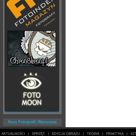
Kurs Fotografii Warszawa
AKTUALNOŚCI
|
SPRZĘT
|
EDYCJA OBRAZU
|
TEORIA
|
PRAKTYKA
|
SZ