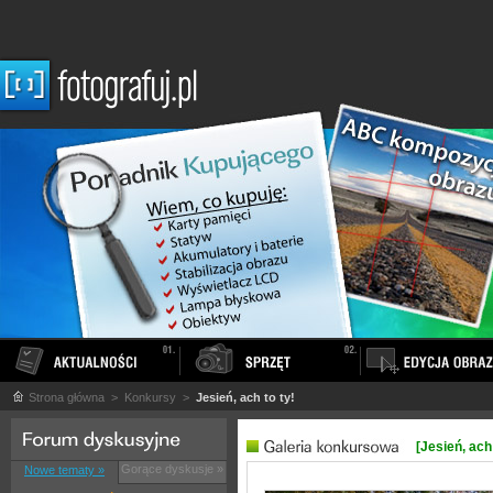
Strona główna
> Konkursy >
Jesień, ach to ty!
[Jesień, ach 
Gorące dyskusje »
Nowe tematy »