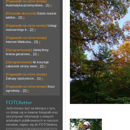
[Pogawędki na różne tematy]
Automatyka przemysłowa... [1]
»
[Pozostałe akcesoria]
Gdzie nosicie
telefon... [2]
»
[Pogawędki na różne tematy]
Usługi
outsourcingu it... [2]
»
[Pogawędki na różne tematy]
Internet Wieliczka... [3]
»
[Oprogramowanie]
Jakiej firmy
brama garażowa... [2]
»
[Oprogramowanie]
Ile kosztuje
założenie strony www... [2]
»
[Pogawędki na różne tematy]
Zakupy spożywcze... [1]
»
[Pogawędki na różne tematy]
Kosz
ogrodowy... [2]
»
Jeśli chcesz być na bieżąco z tym,
co dzieje się w świecie fotografii oraz
otrzymywać informacje o nowych
artykułach publikowanych w naszym
serwisie, zapisz się do FOTOlettera.