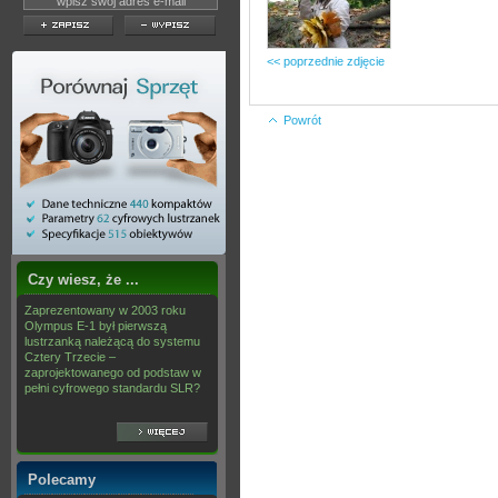
<< poprzednie zdjęcie
Powrót
Czy wiesz, że ...
Zaprezentowany w 2003 roku
Olympus E-1 był pierwszą
lustrzanką należącą do systemu
Cztery Trzecie –
zaprojektowanego od podstaw w
pełni cyfrowego standardu SLR?
Polecamy