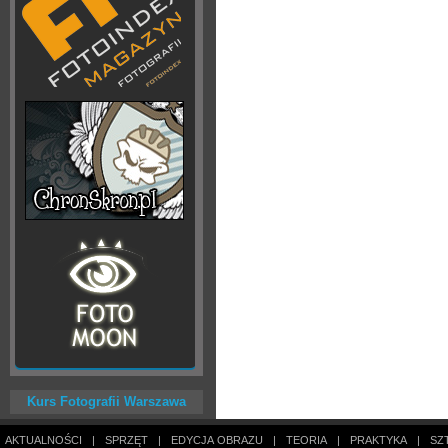
Kurs Fotografii Warszawa
AKTUALNOŚCI
|
SPRZĘT
|
EDYCJA OBRAZU
|
TEORIA
|
PRAKTYKA
|
SZ