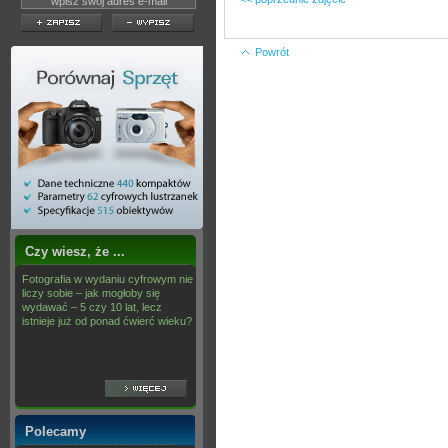
Powrót
Czy wiesz, że ...
Fotografia w wydaniu cyfrowym nie
liczy sobie – jak mogłoby się
wydawać – 5 czy 10 lat, lecz
istnieje już od ponad ćwierć wieku?
Polecamy