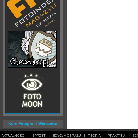
Kurs Fotografii Warszawa
AKTUALNOŚCI
|
SPRZĘT
|
EDYCJA OBRAZU
|
TEORIA
|
PRAKTYKA
|
SZ