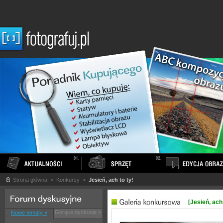
Strona główna
> Konkursy >
Jesień, ach to ty!
[Jesień, ach 
Gorące dyskusje »
Nowe tematy »