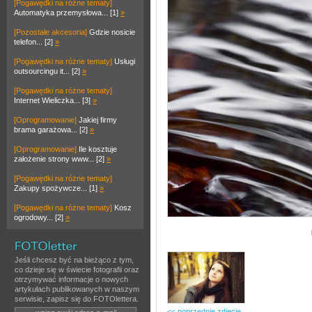
[Pogawędki na różne tematy]
Automatyka przemysłowa... [1]
»
[Pozostałe akcesoria]
Gdzie nosicie
telefon... [2]
»
[Pogawędki na różne tematy]
Usługi
outsourcingu it... [2]
»
[Pogawędki na różne tematy]
Internet Wieliczka... [3]
»
[Oprogramowanie]
Jakiej firmy
brama garażowa... [2]
»
[Oprogramowanie]
Ile kosztuje
założenie strony www... [2]
»
[Pogawędki na różne tematy]
Zakupy spożywcze... [1]
»
[Pogawędki na różne tematy]
Kosz
ogrodowy... [2]
»
Jeśli chcesz być na bieżąco z tym,
co dzieje się w świecie fotografii oraz
otrzymywać informacje o nowych
artykułach publikowanych w naszym
serwisie, zapisz się do FOTOlettera.
<< poprzednie zdjęcie