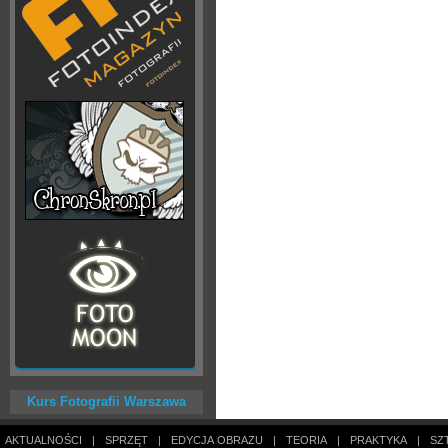
Kurs Fotografii Warszawa
AKTUALNOŚCI
|
SPRZĘT
|
EDYCJA OBRAZU
|
TEORIA
|
PRAKTYKA
|
SZ