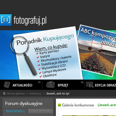
Strona główna
> Konkursy >
Jesień, ach to ty!
[Jesień, ach 
Gorące dyskusje »
Nowe tematy »