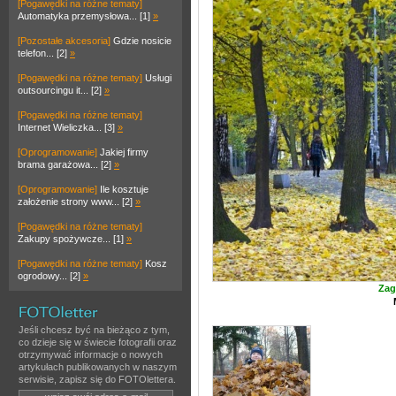
[Pogawędki na różne tematy]
Automatyka przemysłowa... [1]
»
[Pozostałe akcesoria]
Gdzie nosicie
telefon... [2]
»
[Pogawędki na różne tematy]
Usługi
outsourcingu it... [2]
»
[Pogawędki na różne tematy]
Internet Wieliczka... [3]
»
[Oprogramowanie]
Jakiej firmy
brama garażowa... [2]
»
[Oprogramowanie]
Ile kosztuje
założenie strony www... [2]
»
[Pogawędki na różne tematy]
Zakupy spożywcze... [1]
»
[Pogawędki na różne tematy]
Kosz
ogrodowy... [2]
»
Zag
Jeśli chcesz być na bieżąco z tym,
co dzieje się w świecie fotografii oraz
otrzymywać informacje o nowych
artykułach publikowanych w naszym
serwisie, zapisz się do FOTOlettera.