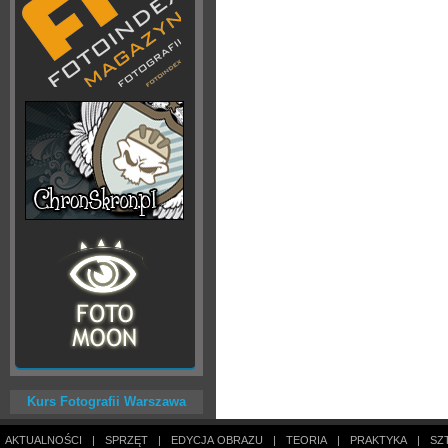
Kurs Fotografii Warszawa
AKTUALNOŚCI
|
SPRZĘT
|
EDYCJA OBRAZU
|
TEORIA
|
PRAKTYKA
|
SZ