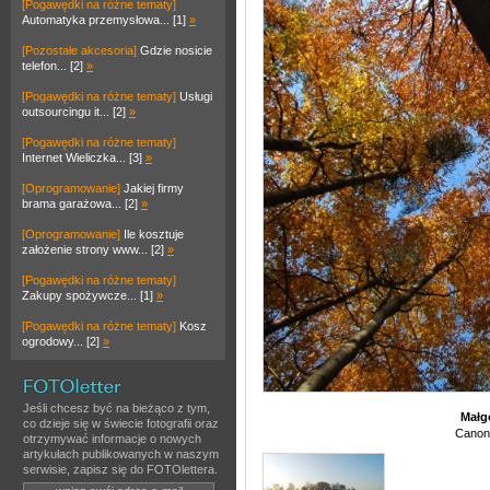
[Pogawędki na różne tematy]
Automatyka przemysłowa... [1]
»
[Pozostałe akcesoria]
Gdzie nosicie
telefon... [2]
»
[Pogawędki na różne tematy]
Usługi
outsourcingu it... [2]
»
[Pogawędki na różne tematy]
Internet Wieliczka... [3]
»
[Oprogramowanie]
Jakiej firmy
brama garażowa... [2]
»
[Oprogramowanie]
Ile kosztuje
założenie strony www... [2]
»
[Pogawędki na różne tematy]
Zakupy spożywcze... [1]
»
[Pogawędki na różne tematy]
Kosz
ogrodowy... [2]
»
Jeśli chcesz być na bieżąco z tym,
Małg
co dzieje się w świecie fotografii oraz
Canon
otrzymywać informacje o nowych
artykułach publikowanych w naszym
serwisie, zapisz się do FOTOlettera.