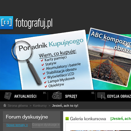
Strona główna
> Konkursy >
Jesień, ach to ty!
[Jesień, ach 
Gorące dyskusje »
Nowe tematy »