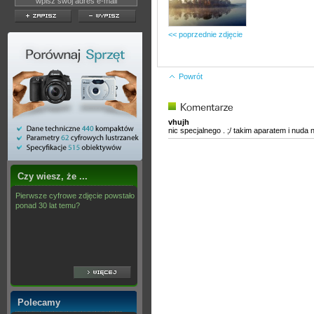
<< poprzednie zdjęcie
Powrót
vhujh
nic specjalnego . ;/ takim aparatem i nuda n
Czy wiesz, że ...
Pierwsze cyfrowe zdjęcie powstało
ponad 30 lat temu?
Polecamy