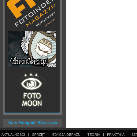
Kurs Fotografii Warszawa
AKTUALNOŚCI
|
SPRZĘT
|
EDYCJA OBRAZU
|
TEORIA
|
PRAKTYKA
|
SZ