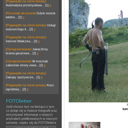
[Pogawędki na różne tematy]
Automatyka przemysłowa... [1]
»
[Pozostałe akcesoria]
Gdzie nosicie
telefon... [2]
»
[Pogawędki na różne tematy]
Usługi
outsourcingu it... [2]
»
[Pogawędki na różne tematy]
Internet Wieliczka... [3]
»
[Oprogramowanie]
Jakiej firmy
brama garażowa... [2]
»
[Oprogramowanie]
Ile kosztuje
założenie strony www... [2]
»
[Pogawędki na różne tematy]
Zakupy spożywcze... [1]
»
[Pogawędki na różne tematy]
Kosz
ogrodowy... [2]
»
Jeśli chcesz być na bieżąco z tym,
kar
co dzieje się w świecie fotografii oraz
otrzymywać informacje o nowych
artykułach publikowanych w naszym
serwisie, zapisz się do FOTOlettera.