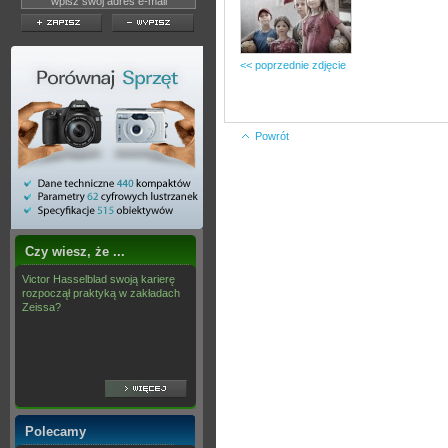
<< poprzednie zdjęcie
Powrót
Czy wiesz, że ...
Victor Hasselblad swoją karierę
rozpoczął praktyką w zakładach
Zeissa?
Polecamy