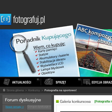
Strona główna
> Konkursy >
Fotografia na sportowo!
[Fotografia 
Gorące dyskusje »
Nowe tematy »