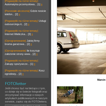
[Pogawędki na różne tematy]
Automatyka przemysłowa... [1]
»
[Pozostałe akcesoria]
Gdzie nosicie
telefon... [2]
»
[Pogawędki na różne tematy]
Usługi
outsourcingu it... [2]
»
[Pogawędki na różne tematy]
Internet Wieliczka... [3]
»
[Oprogramowanie]
Jakiej firmy
brama garażowa... [2]
»
[Oprogramowanie]
Ile kosztuje
założenie strony www... [2]
»
[Pogawędki na różne tematy]
Zakupy spożywcze... [1]
»
[Pogawędki na różne tematy]
Kosz
ogrodowy... [2]
»
Marcin
Jeśli chcesz być na bieżąco z tym,
co dzieje się w świecie fotografii oraz
otrzymywać informacje o nowych
artykułach publikowanych w naszym
serwisie, zapisz się do FOTOlettera.