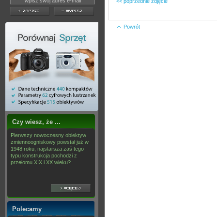
<< poprzednie zdjęcie
Powrót
Czy wiesz, że ...
Pierwszy nowoczesny obiektyw
zmiennoogniskowy powstał już w
1948 roku, najstarsza zaś tego
typu konstrukcja pochodzi z
przełomu XIX i XX wieku?
Polecamy