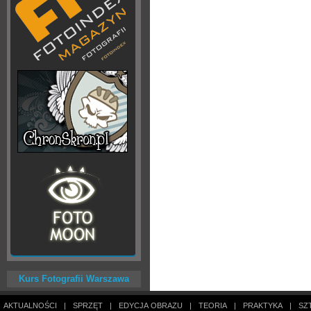
Kurs Fotografii Warszawa
AKTUALNOŚCI
|
SPRZĘT
|
EDYCJA OBRAZU
|
TEORIA
|
PRAKTYKA
|
SZ