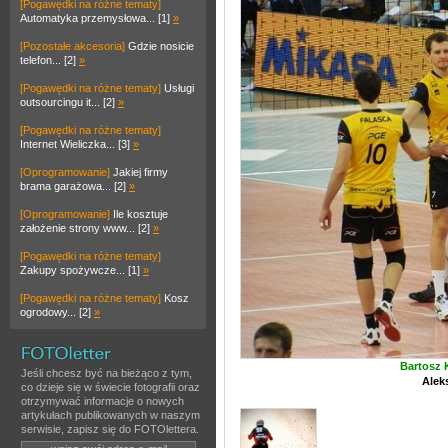
[Pogawędki na różne tematy]
Automatyka przemysłowa... [1]
»
[Pozostałe akcesoria]
Gdzie nosicie
telefon... [2]
»
[Pogawędki na różne tematy]
Usługi
outsourcingu it... [2]
»
[Pogawędki na różne tematy]
Internet Wieliczka... [3]
»
[Oprogramowanie]
Jakiej firmy
brama garażowa... [2]
»
[Oprogramowanie]
Ile kosztuje
założenie strony www... [2]
»
[Pogawędki na różne tematy]
Zakupy spożywcze... [1]
»
[Pogawędki na różne tematy]
Kosz
ogrodowy... [2]
»
Bartosz 
Jeśli chcesz być na bieżąco z tym,
Alek
co dzieje się w świecie fotografii oraz
otrzymywać informacje o nowych
artykułach publikowanych w naszym
serwisie, zapisz się do FOTOlettera.