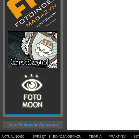
Kurs Fotografii Warszawa
AKTUALNOŚCI
|
SPRZĘT
|
EDYCJA OBRAZU
|
TEORIA
|
PRAKTYKA
|
SZ