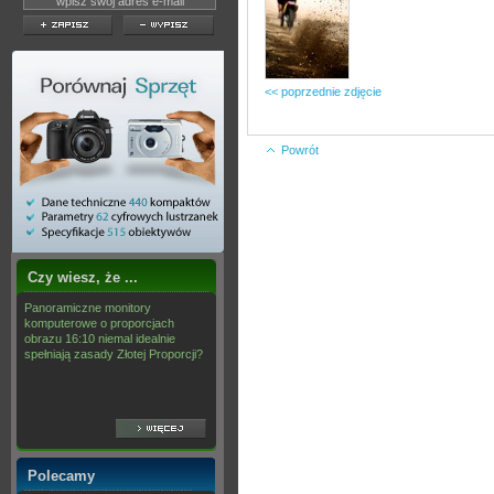
<< poprzednie zdjęcie
Powrót
Czy wiesz, że ...
Panoramiczne monitory
komputerowe o proporcjach
obrazu 16:10 niemal idealnie
spełniają zasady Złotej Proporcji?
Polecamy