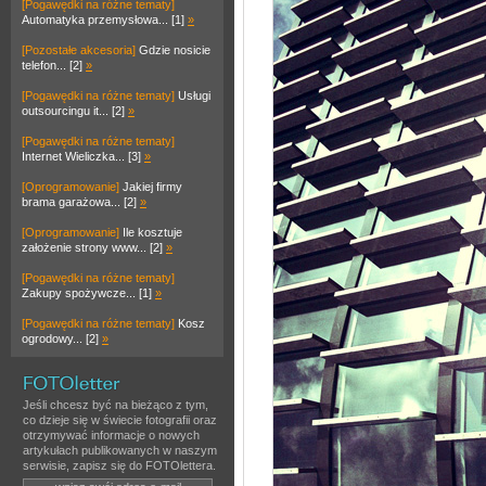
[Pogawędki na różne tematy]
Automatyka przemysłowa... [1]
»
[Pozostałe akcesoria]
Gdzie nosicie
telefon... [2]
»
[Pogawędki na różne tematy]
Usługi
outsourcingu it... [2]
»
[Pogawędki na różne tematy]
Internet Wieliczka... [3]
»
[Oprogramowanie]
Jakiej firmy
brama garażowa... [2]
»
[Oprogramowanie]
Ile kosztuje
założenie strony www... [2]
»
[Pogawędki na różne tematy]
Zakupy spożywcze... [1]
»
[Pogawędki na różne tematy]
Kosz
ogrodowy... [2]
»
Jeśli chcesz być na bieżąco z tym,
co dzieje się w świecie fotografii oraz
otrzymywać informacje o nowych
artykułach publikowanych w naszym
serwisie, zapisz się do FOTOlettera.