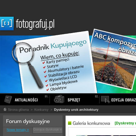
Strona główna
> Konkursy >
Dyskretny urok architektury
[Dyskretny 
Gorące dyskusje »
Nowe tematy »