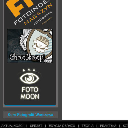
Kurs Fotografii Warszawa
AKTUALNOŚCI
|
SPRZĘT
|
EDYCJA OBRAZU
|
TEORIA
|
PRAKTYKA
|
SZ