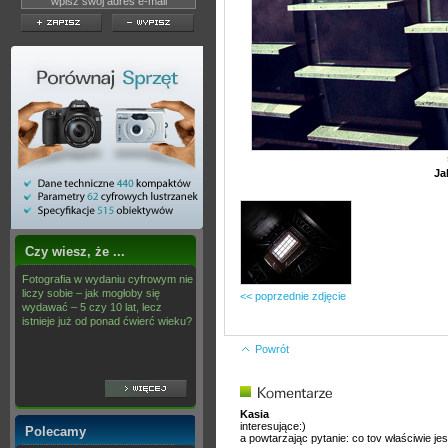
Ja
Czy wiesz, że ...
Fotografia w wydaniu cyfrowym nie
liczy sobie – jak mogłoby się
<< poprzednie zdjęcie
wydawać – 5 czy 10 lat, lecz
istnieje już od ponad ćwierć wieku?
Powrót
Kasia
interesujące:)
Polecamy
a powtarzając pytanie: co tov właściwie jest