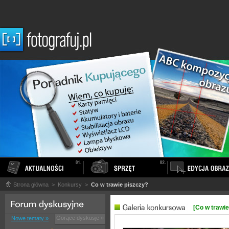
Strona główna
> Konkursy >
Co w trawie piszczy?
[Co w trawie
Gorące dyskusje »
Nowe tematy »