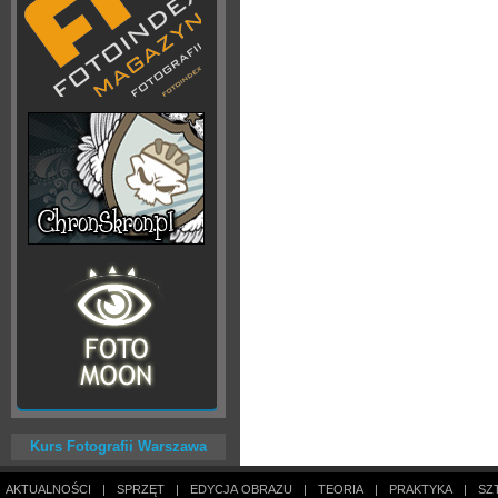
Kurs Fotografii Warszawa
AKTUALNOŚCI
|
SPRZĘT
|
EDYCJA OBRAZU
|
TEORIA
|
PRAKTYKA
|
SZ