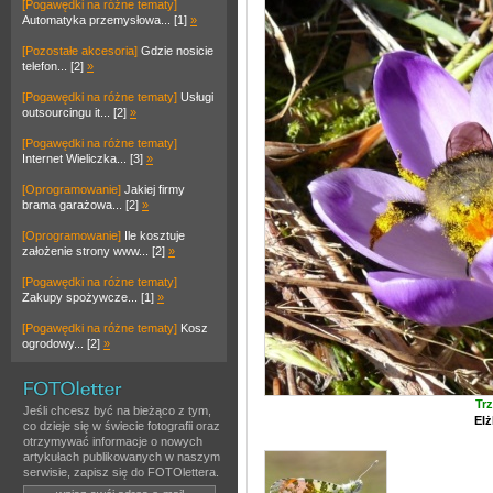
[Pogawędki na różne tematy]
Automatyka przemysłowa... [1]
»
[Pozostałe akcesoria]
Gdzie nosicie
telefon... [2]
»
[Pogawędki na różne tematy]
Usługi
outsourcingu it... [2]
»
[Pogawędki na różne tematy]
Internet Wieliczka... [3]
»
[Oprogramowanie]
Jakiej firmy
brama garażowa... [2]
»
[Oprogramowanie]
Ile kosztuje
założenie strony www... [2]
»
[Pogawędki na różne tematy]
Zakupy spożywcze... [1]
»
[Pogawędki na różne tematy]
Kosz
ogrodowy... [2]
»
Tr
Jeśli chcesz być na bieżąco z tym,
El
co dzieje się w świecie fotografii oraz
otrzymywać informacje o nowych
artykułach publikowanych w naszym
serwisie, zapisz się do FOTOlettera.