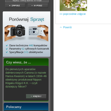
<< poprzednie zdjęcie
Powrót
Czy wiesz, że ...
Do pierwszych aparatów
dalmierzowych Canona (o nazwie
Hansa Kwanon) w latach 1934–46
obiektywy produkował Nippon
Kōgaku Kōgyō K.K. – czyli
dzisiejszy Nikon?
Polecamy