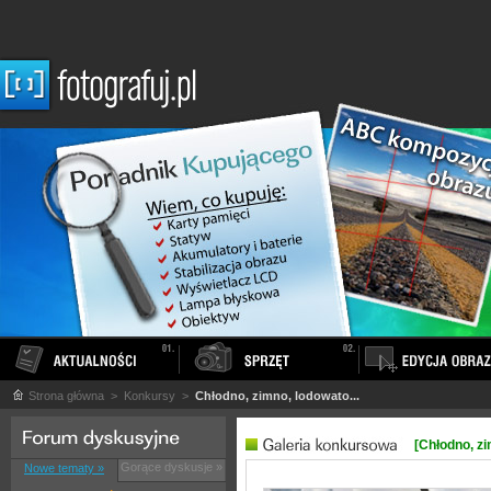
Strona główna
> Konkursy >
Chłodno, zimno, lodowato...
[Chłodno, zi
Gorące dyskusje »
Nowe tematy »