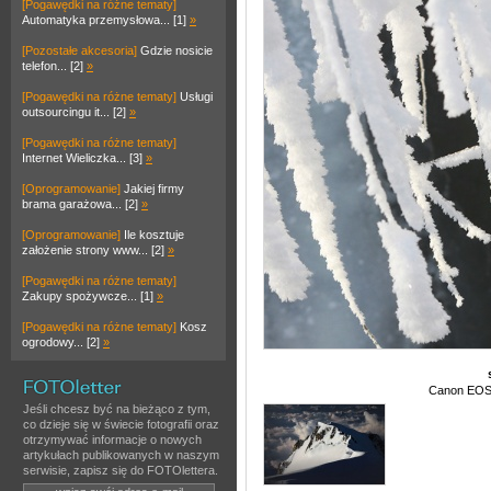
[Pogawędki na różne tematy]
Automatyka przemysłowa... [1]
»
[Pozostałe akcesoria]
Gdzie nosicie
telefon... [2]
»
[Pogawędki na różne tematy]
Usługi
outsourcingu it... [2]
»
[Pogawędki na różne tematy]
Internet Wieliczka... [3]
»
[Oprogramowanie]
Jakiej firmy
brama garażowa... [2]
»
[Oprogramowanie]
Ile kosztuje
założenie strony www... [2]
»
[Pogawędki na różne tematy]
Zakupy spożywcze... [1]
»
[Pogawędki na różne tematy]
Kosz
ogrodowy... [2]
»
Canon EOS 
Jeśli chcesz być na bieżąco z tym,
co dzieje się w świecie fotografii oraz
otrzymywać informacje o nowych
artykułach publikowanych w naszym
serwisie, zapisz się do FOTOlettera.