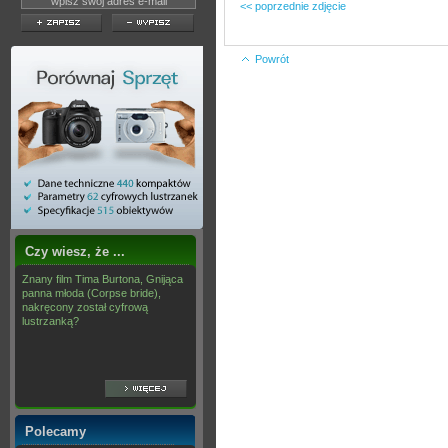
<< poprzednie zdjęcie
Powrót
Czy wiesz, że ...
Znany film Tima Burtona, Gnijąca
panna młoda (Corpse bride),
nakręcony został cyfrową
lustrzanką?
Polecamy