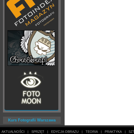
Kurs Fotografii Warszawa
AKTUALNOŚCI
|
SPRZĘT
|
EDYCJA OBRAZU
|
TEORIA
|
PRAKTYKA
|
SZ