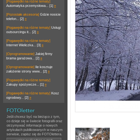
[Pogawędki na różne tematy]
Automatyka przemysłowa... [1]
»
[Pozostałe akcesoria]
Gdzie nosicie
telefon... [2]
»
[Pogawędki na różne tematy]
Usługi
outsourcingu it... [2]
»
[Pogawędki na różne tematy]
Internet Wieliczka... [3]
»
[Oprogramowanie]
Jakiej firmy
brama garażowa... [2]
»
[Oprogramowanie]
Ile kosztuje
założenie strony www... [2]
»
[Pogawędki na różne tematy]
Zakupy spożywcze... [1]
»
[Pogawędki na różne tematy]
Kosz
ogrodowy... [2]
»
Jeśli chcesz być na bieżąco z tym,
co dzieje się w świecie fotografii oraz
otrzymywać informacje o nowych
artykułach publikowanych w naszym
serwisie, zapisz się do FOTOlettera.