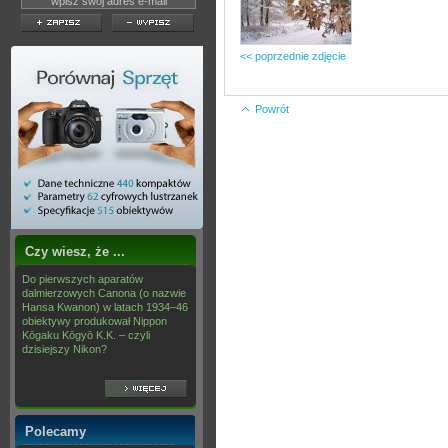
<< poprzednie zdjęcie
Powrót
Czy wiesz, że ...
Do pierwszych aparatów
dalmierzowych Canona (o nazwie
Hansa Kwanon) w latach 1934–46
obiektywy produkował Nippon
Kōgaku Kōgyō K.K. – czyli
dzisiejszy Nikon?
Polecamy