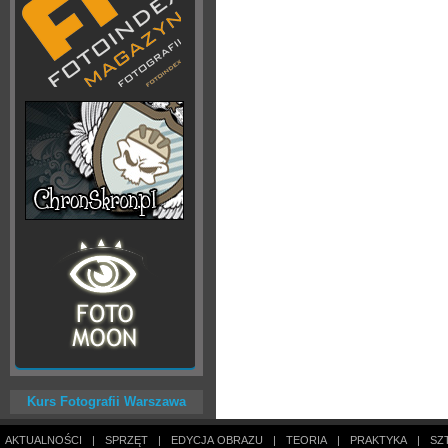
Kurs Fotografii Warszawa
AKTUALNOŚCI
|
SPRZĘT
|
EDYCJA OBRAZU
|
TEORIA
|
PRAKTYKA
|
SZ