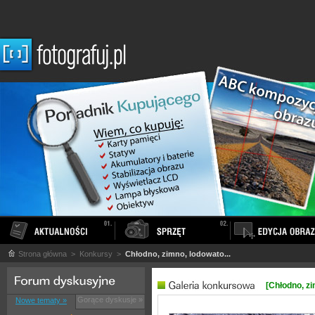
Strona główna
> Konkursy >
Chłodno, zimno, lodowato...
[Chłodno, zi
Gorące dyskusje »
Nowe tematy »