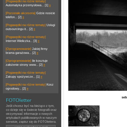
[Pogawędki na różne tematy]
Automatyka przemysłowa... [1]
»
[Pozostałe akcesoria]
Gdzie nosicie
telefon... [2]
»
[Pogawędki na różne tematy]
Usługi
outsourcingu it... [2]
»
[Pogawędki na różne tematy]
Internet Wieliczka... [3]
»
[Oprogramowanie]
Jakiej firmy
brama garażowa... [2]
»
[Oprogramowanie]
Ile kosztuje
założenie strony www... [2]
»
[Pogawędki na różne tematy]
Zakupy spożywcze... [1]
»
[Pogawędki na różne tematy]
Kosz
ogrodowy... [2]
»
seb
Jeśli chcesz być na bieżąco z tym,
co dzieje się w świecie fotografii oraz
otrzymywać informacje o nowych
artykułach publikowanych w naszym
serwisie, zapisz się do FOTOlettera.