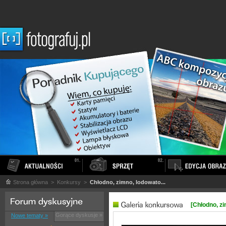
Strona główna
> Konkursy >
Chłodno, zimno, lodowato...
[Chłodno, zi
Gorące dyskusje »
Nowe tematy »