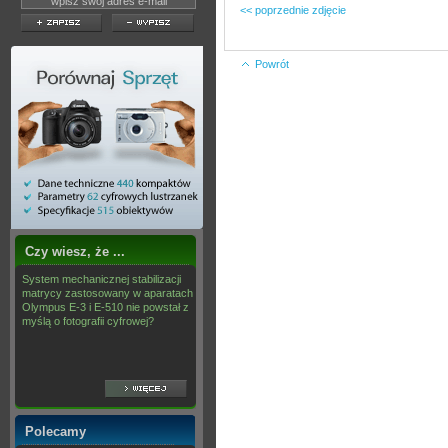
<< poprzednie zdjęcie
Powrót
Czy wiesz, że ...
System mechanicznej stabilizacji
matrycy zastosowany w aparatach
Olympus E-3 i E-510 nie powstał z
myślą o fotografii cyfrowej?
Polecamy