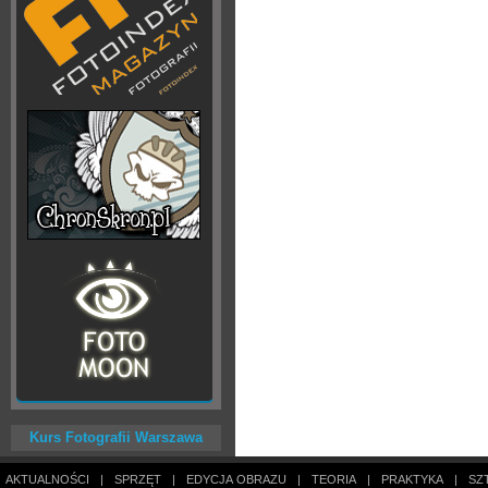
Kurs Fotografii Warszawa
AKTUALNOŚCI
|
SPRZĘT
|
EDYCJA OBRAZU
|
TEORIA
|
PRAKTYKA
|
SZ