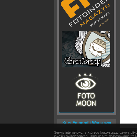
Kurs Fotografii Warszawa
Serwis internetowy, z którego korzystasz, używa pli
AKTUALNOŚCI
|
SPRZĘT
|
EDYCJA OBRAZU
jakości świadczonych usług w tym dostosowania treśc