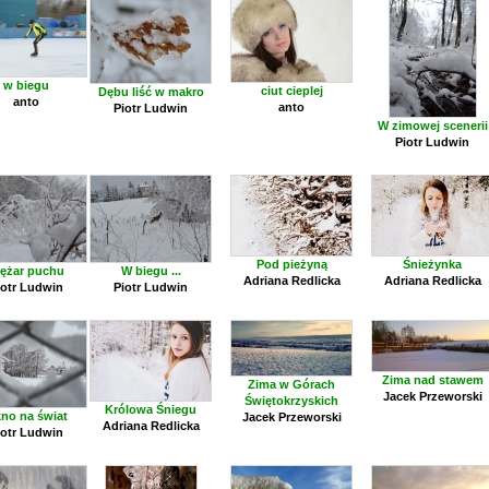
w biegu
ciut cieplej
Dębu liść w makro
anto
anto
Piotr Ludwin
W zimowej scenerii
Piotr Ludwin
Pod pieżyną
Śnieżynka
iężar puchu
W biegu ...
Adriana Redlicka
Adriana Redlicka
iotr Ludwin
Piotr Ludwin
Zima nad stawem
Zima w Górach
Jacek Przeworski
Świętokrzyskich
Królowa Śniegu
no na świat
Jacek Przeworski
Adriana Redlicka
iotr Ludwin