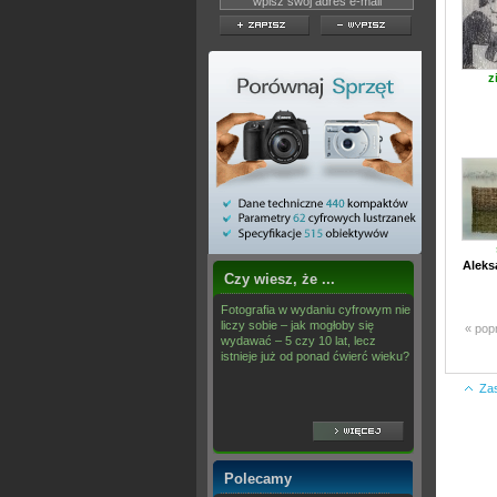
z
Aleks
Czy wiesz, że ...
Fotografia w wydaniu cyfrowym nie
liczy sobie – jak mogłoby się
« pop
wydawać – 5 czy 10 lat, lecz
istnieje już od ponad ćwierć wieku?
Za
Polecamy