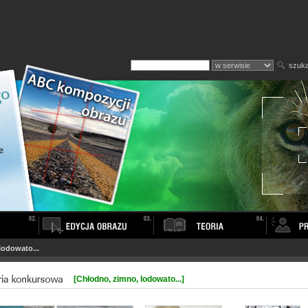
szuka
lodowato...
[Chłodno, zimno, lodowato...]