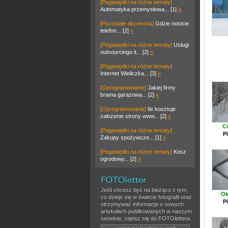
[Pogawędki na różne tematy]
Automatyka przemysłowa... [1]
»
[Pozostałe akcesoria]
Gdzie nosicie
telefon... [2]
»
[Pogawędki na różne tematy]
Usługi
outsourcingu it... [2]
»
[Pogawędki na różne tematy]
Internet Wieliczka... [3]
»
[Oprogramowanie]
Jakiej firmy
brama garażowa... [2]
»
[Oprogramowanie]
Ile kosztuje
założenie strony www... [2]
»
C
[Pogawędki na różne tematy]
P
Zakupy spożywcze... [1]
»
[Pogawędki na różne tematy]
Kosz
ogrodowy... [2]
»
Jeśli chcesz być na bieżąco z tym,
Ok
co dzieje się w świecie fotografii oraz
P
otrzymywać informacje o nowych
artykułach publikowanych w naszym
serwisie, zapisz się do FOTOlettera.