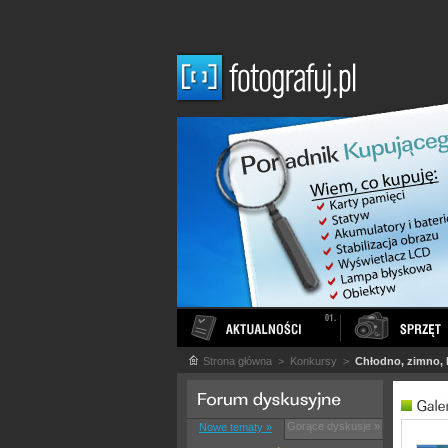
Strona główna
> Konkursy >
Chłodno, zimno, 
Gorące dyskusje »
Nowe tematy »