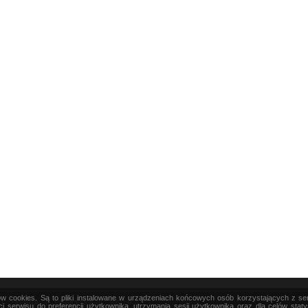
ków cookies. Są to pliki instalowane w urządzeniach końcowych osób korzystających z s
|
TEORIA
|
PRAKTYKA
|
SZTUKA
i serwisu do preferencji użytkownika, utrzymania sesji użytkownika oraz dla celów stat