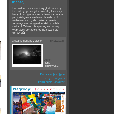
inaczej
Pod osłoną nocy świat wygląda inaczej.
Przenikają go miejskie światła, iluminacje
budynków i głębia czerni. Fotografowanie
przy słabym oświetleniu nie należy do
najłatwiejszych, ale może przynieść
fantastyczne, oryginalne efekty i wiele
radości. Zabierzcie aparaty na nocną
wyprawę i pokażcie, co uda Wam się
uchwycić!
Ostatnio dodane zdjęcie:
[30.11.2018]
Autor:
Ilona
Idzikowska
Dodaj swoje zdjęcie
Przejdź do galerii
Poprzednie konkursy