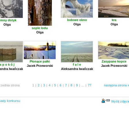
lodowe okno
kra
imny dotyk
Olga
Olga
Olga
sople lodu
Olga
Płonące pałki
Zasypane kopce
s p o k ó j
f a l e
Jacek Przeworski
Jacek Przeworski
andra Iwańczak
Aleksandra Iwańczak
rzednia strona
1
|
2
|
3
|
4
|
5
|
6
|
7
|
8
|
9
|
...
|
77
następna strona 
sady konkursu
Wyślij zdjęci