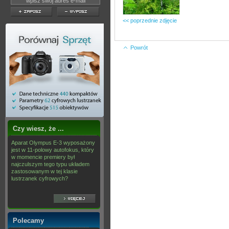
<< poprzednie zdjęcie
Powrót
Czy wiesz, że ...
Aparat Olympus E-3 wyposażony
jest w 11-polowy autofokus, który
w momencie premiery był
najczulszym tego typu układem
zastosowanym w tej klasie
lustrzanek cyfrowych?
Polecamy