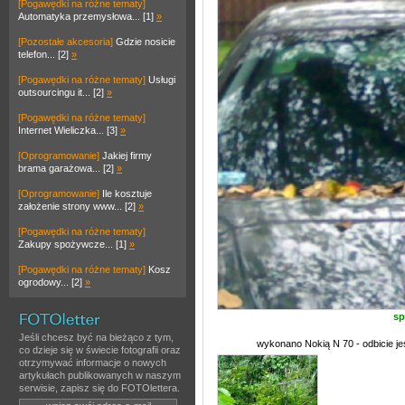
[Pogawędki na różne tematy]
Automatyka przemysłowa... [1]
»
[Pozostałe akcesoria]
Gdzie nosicie
telefon... [2]
»
[Pogawędki na różne tematy]
Usługi
outsourcingu it... [2]
»
[Pogawędki na różne tematy]
Internet Wieliczka... [3]
»
[Oprogramowanie]
Jakiej firmy
brama garażowa... [2]
»
[Oprogramowanie]
Ile kosztuje
założenie strony www... [2]
»
[Pogawędki na różne tematy]
Zakupy spożywcze... [1]
»
[Pogawędki na różne tematy]
Kosz
ogrodowy... [2]
»
sp
Jeśli chcesz być na bieżąco z tym,
wykonano Nokią N 70 - odbicie je
co dzieje się w świecie fotografii oraz
otrzymywać informacje o nowych
artykułach publikowanych w naszym
serwisie, zapisz się do FOTOlettera.