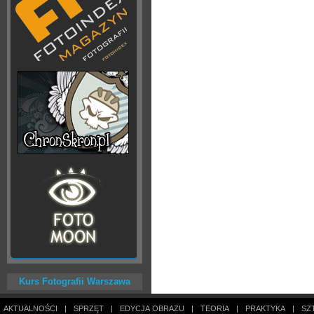
Kurs Fotografii Warszawa
AKTUALNOŚCI
|
SPRZĘT
|
EDYCJA OBRAZU
|
TEORIA
|
PRAKTYKA
|
SZ