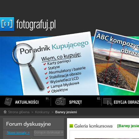
Strona główna
> Konkursy >
Barwy jesieni
[Barwy jesie
Gorące dyskusje »
Nowe tematy »