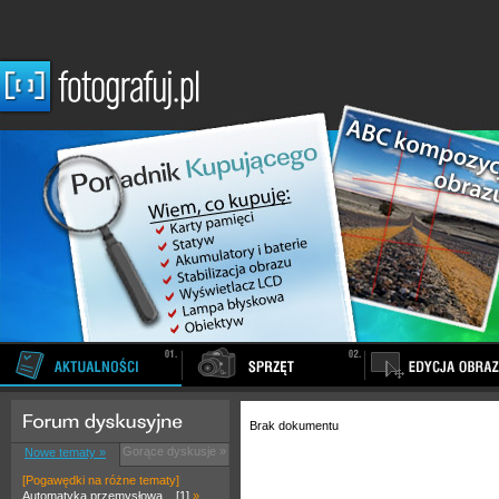
Brak dokumentu
Gorące dyskusje »
Nowe tematy »
[Pogawędki na różne tematy]
Automatyka przemysłowa... [1]
»