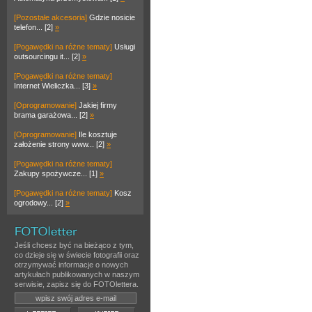
[Pozostałe akcesoria]
Gdzie nosicie
telefon... [2]
»
[Pogawędki na różne tematy]
Usługi
outsourcingu it... [2]
»
[Pogawędki na różne tematy]
Internet Wieliczka... [3]
»
[Oprogramowanie]
Jakiej firmy
brama garażowa... [2]
»
[Oprogramowanie]
Ile kosztuje
założenie strony www... [2]
»
[Pogawędki na różne tematy]
Zakupy spożywcze... [1]
»
[Pogawędki na różne tematy]
Kosz
ogrodowy... [2]
»
Jeśli chcesz być na bieżąco z tym,
co dzieje się w świecie fotografii oraz
otrzymywać informacje o nowych
artykułach publikowanych w naszym
serwisie, zapisz się do FOTOlettera.