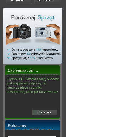
Czy wiesz, że ...
Olympus E-3 dzięki swojej budowie
jest wyjątkowo odporny na
niesprzyjające czynniki
zewnętrzne, takie jak kurz i woda?
Polecamy