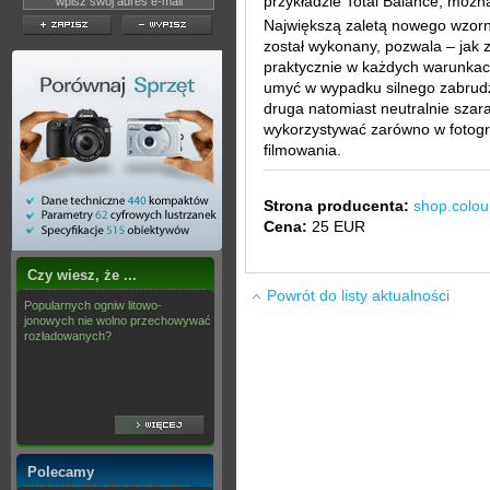
przykładzie Total Balance, możn
Największą zaletą nowego wzorni
został wykonany, pozwala – jak
praktycznie w każdych warunkach
umyć w wypadku silnego zabrudze
druga natomiast neutralnie sza
wykorzystywać zarówno w fotograf
filmowania.
Strona producenta:
shop.colou
Cena:
25 EUR
Czy wiesz, że ...
Powrót do listy aktualności
Popularnych ogniw litowo-
jonowych nie wolno przechowywać
rozładowanych?
Polecamy