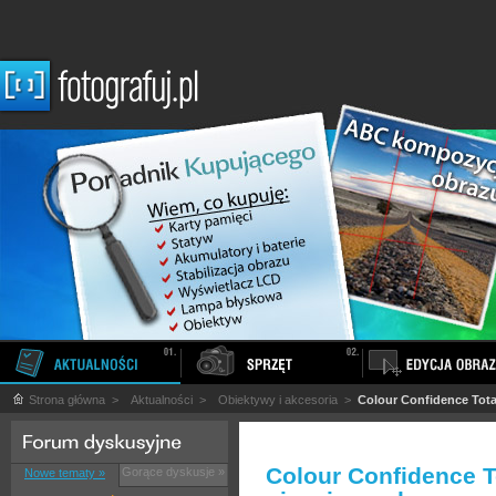
Strona główna
>
Aktualności
>
Obiektywy i akcesoria
>
Colour Confidence Total
Colour Confidence T
Gorące dyskusje »
Nowe tematy »