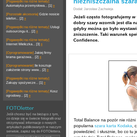
niezniszczalna szara
[Pogawędki na różne tematy]
Automatyka przemysłowa... [1]
»
Dodał: Jarosław Zachwieja
[Pozostałe akcesoria]
Gdzie nosicie
Jeżeli często fotografujemy 
telefon... [2]
»
dobry szary wzornik jest dla n
[Pogawędki na różne tematy]
Usługi
gdyby można go było wystawić
outsourcingu it... [2]
»
zniszczenie. Taki warunek spe
Confidence.
[Pogawędki na różne tematy]
Internet Wieliczka... [3]
»
[Oprogramowanie]
Jakiej firmy
brama garażowa... [2]
»
[Oprogramowanie]
Ile kosztuje
założenie strony www... [2]
»
[Pogawędki na różne tematy]
Zakupy spożywcze... [1]
»
[Pogawędki na różne tematy]
Kosz
ogrodowy... [2]
»
Jeśli chcesz być na bieżąco z tym,
co dzieje się w świecie fotografii oraz
Total Balance na pozór nie różni
otrzymywać informacje o nowych
popularna
szara karta Kodaka
, 
artykułach publikowanych w naszym
powiedzieć: i słusznie, bo co tu
serwisie, zapisz się do FOTOlettera.