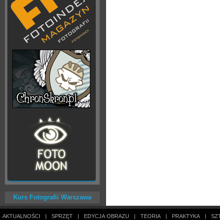
Kurs Fotografii Warszawa
AKTUALNOŚCI
|
SPRZĘT
|
EDYCJA OBRAZU
|
TEORIA
|
PRAKTYKA
|
SZ