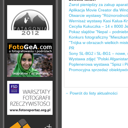
Zwrot pieniędzy za zakup apara
Aplikacja Movie Creator dla Wi
Otwarcie wystawy "Różnorodność 
Wernisaż wystawy Kasi Kalua-K
Cecylia Kukuczka – 14 x 8000 J
Pokaz slajdów "Nepal – podnieb
Konkurs fotograficzny "Mieszka
"Trójka w obrazach wielkich mis
PR
Sony SL-BG2 i SL-BG1 – nowe,
Wystawa zdjęć "Polski Afganista
Poplenerowa wystawa "Spisz i Pi
Promocyjna sprzedaż obiektyw
Powrót do listy aktualności