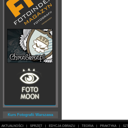
Kurs Fotografii Warszawa
AKTUALNOŚCI
|
SPRZĘT
|
EDYCJA OBRAZU
|
TEORIA
|
PRAKTYKA
|
SZ