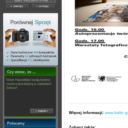
Czy wiesz, że ...
Victor Hasselblad swoją karierę
rozpoczął praktyką w zakładach
Zeissa?
Więcej informacji:
www.baltic-ga
Polecamy
Zobacz także: