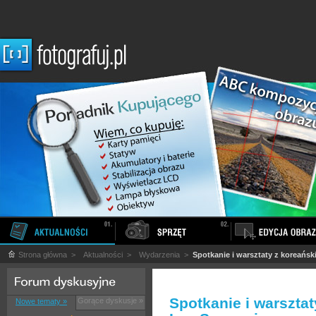
Strona główna
>
Aktualności
>
Wydarzenia
>
Spotkanie i warsztaty z koreańs
Spotkanie i warszta
Gorące dyskusje »
Nowe tematy »