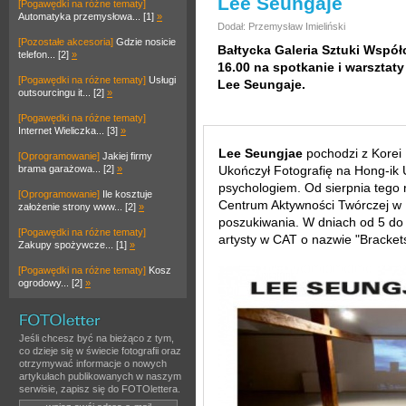
Lee Seungaje
[Pogawędki na różne tematy]
Automatyka przemysłowa... [1]
»
Dodał: Przemysław Imieliński
[Pozostałe akcesoria]
Gdzie nosicie
Bałtycka Galeria Sztuki Współ
telefon... [2]
»
16.00 na spotkanie i warsztat
[Pogawędki na różne tematy]
Usługi
Lee Seungaje.
outsourcingu it... [2]
»
[Pogawędki na różne tematy]
Internet Wieliczka... [3]
»
Lee Seungjae
pochodzi z Korei 
[Oprogramowanie]
Jakiej firmy
brama garażowa... [2]
»
Ukończył Fotografię na Hong-ik U
psychologiem. Od sierpnia tego 
[Oprogramowanie]
Ile kosztuje
Centrum Aktywności Twórczej w 
założenie strony www... [2]
»
poszukiwania. W dniach od 5 do
[Pogawędki na różne tematy]
artysty w CAT o nazwie "Bracket
Zakupy spożywcze... [1]
»
[Pogawędki na różne tematy]
Kosz
ogrodowy... [2]
»
Jeśli chcesz być na bieżąco z tym,
co dzieje się w świecie fotografii oraz
otrzymywać informacje o nowych
artykułach publikowanych w naszym
serwisie, zapisz się do FOTOlettera.