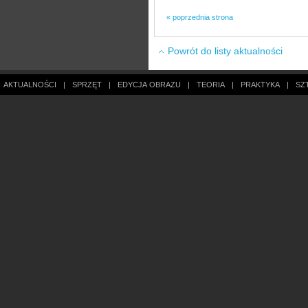
« poprzednia strona
Powrót do listy aktualności
AKTUALNOŚCI
|
SPRZĘT
|
EDYCJA OBRAZU
|
TEORIA
|
PRAKTYKA
|
SZ