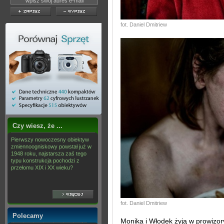
fot. Daniel Dmitriew
Czy wiesz, że ...
Pierwszy nowoczesny obiektyw
zmiennoogniskowy powstał już w
1948 roku, najstarsza zaś tego
typu konstrukcja pochodzi z
przełomu XIX i XX wieku?
fot. Daniel Dmitriew
Polecamy
Monika i Włodek żyją w prowizor