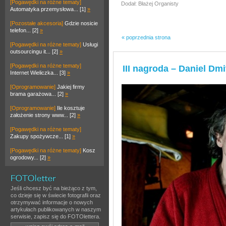
[Pogawędki na różne tematy]
Dodał: Błażej Organisty
Automatyka przemysłowa... [1]
»
[Pozostałe akcesoria]
Gdzie nosicie
telefon... [2]
»
« poprzednia strona
[Pogawędki na różne tematy]
Usługi
outsourcingu it... [2]
»
[Pogawędki na różne tematy]
III nagroda – Daniel Dmi
Internet Wieliczka... [3]
»
[Oprogramowanie]
Jakiej firmy
brama garażowa... [2]
»
[Oprogramowanie]
Ile kosztuje
założenie strony www... [2]
»
[Pogawędki na różne tematy]
Zakupy spożywcze... [1]
»
[Pogawędki na różne tematy]
Kosz
ogrodowy... [2]
»
Jeśli chcesz być na bieżąco z tym,
co dzieje się w świecie fotografii oraz
otrzymywać informacje o nowych
artykułach publikowanych w naszym
serwisie, zapisz się do FOTOlettera.