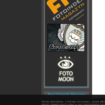
Kurs Fotografii Warszawa
Serwis internetowy, z którego korzystasz, używa pli
AKTUALNOŚCI
|
SPRZĘT
|
EDYCJA OBRAZU
jakości świadczonych usług w tym dostosowania treśc