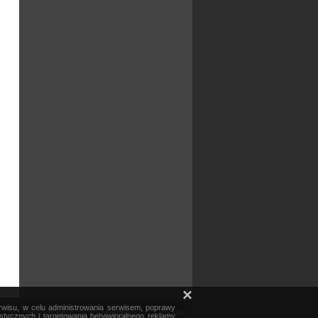
×
erwisu, w celu administrowania serwisem, poprawy
mapa serwisu
reklama
kontakt
ystycznych i targetowania behawioralnego reklamy