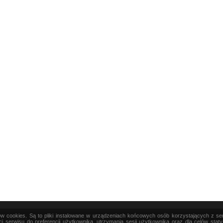
ków cookies. Są to pliki instalowane w urządzeniach końcowych osób korzystających z s
|
TEORIA
|
PRAKTYKA
|
SZTUKA
i serwisu do preferencji użytkownika, utrzymania sesji użytkownika oraz dla celów stat