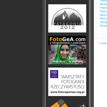
Genui
Silver
Hetma
Nowy 
Nikon
Nikon 
Olymp
Shutt
Powrót