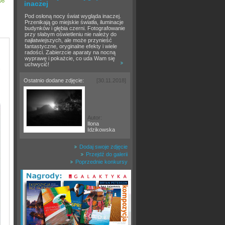
08
inaczej
Pod osłoną nocy świat wygląda inaczej.
Przenikają go miejskie światła, iluminacje
budynków i głębia czerni. Fotografowanie
przy słabym oświetleniu nie należy do
najłatwiejszych, ale może przynieść
fantastyczne, oryginalne efekty i wiele
radości. Zabierzcie aparaty na nocną
wyprawę i pokażcie, co uda Wam się
uchwycić!
.
Ostatnio dodane zdjęcie:
[30.11.2018]
Autor:
Ilona
Idzikowska
Dodaj swoje zdjęcie
Przejdź do galerii
Poprzednie konkursy