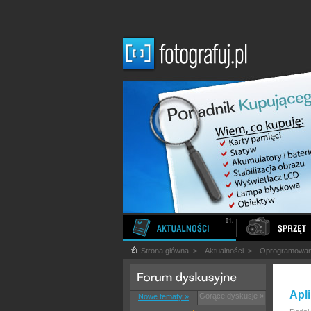
Strona główna
>
Aktualności
>
Oprogramowan
Apl
Gorące dyskusje »
Nowe tematy »