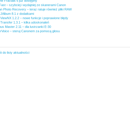
ne Fractals 6 już dostępny
Fast – szybciej i wydajniej ze skanerami Canon
n Photo Recovery – teraz ratuje również pliki RAW
JAlbum 8.1 z dodatkami
 ViewNX 1.2.2 – nowe funkcje i poprawione błędy
Transfer 1.3.1 – kilka udoskonaleń
us Master 2.11 – dla lustrzanki E-30
erVoice – steruj Canonem za pomocą głosu
 do listy aktualności