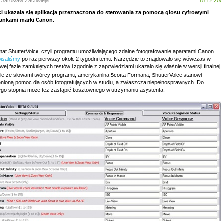
: Jarosław Zachwieja
15.12.20
ci ukazała się aplikacja przeznaczona do sterowania za pomocą głosu cyfrowymi
zankami marki Canon.
mat ShutterVoice, czyli programu umożliwiającego zdalne fotografowanie aparatami Canon
pisaliśmy
po raz pierwszy około 2 tygodni temu. Narzędzie to znajdowało się wówczas w
ej fazie zamkniętych testów i zgodnie z zapowiedziami ukazało się właśnie w wersji finalnej
ie ze słowami twórcy programu, amerykanina Scotta Formana, ShutterVoice stanowi
enioną pomoc dla osób fotografujących w studiu, a zwłaszcza niepełnosprawnych. Do
go stopnia może też zastąpić kosztownego w utrzymaniu asystenta.