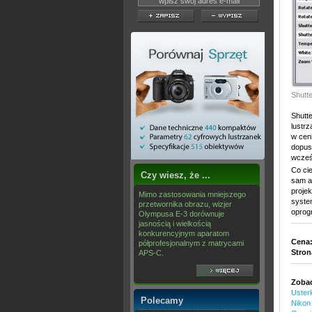
Shutte
Shutte
lustrz
w cen
dopus
wcześn
Co ci
Czy wiesz, że ...
sam au
proje
Mimo zastosowania mniejszego
syste
przetwornika obrazu, wizjer
oprog
Olympusa E-3 dorównuje
jasnością i wielkością
konkurencyjnym aparatom
Cena
półprofesjonalnym z matrycami
Stro
APS-C.
Zobac
Uster
Polecamy
Nikon