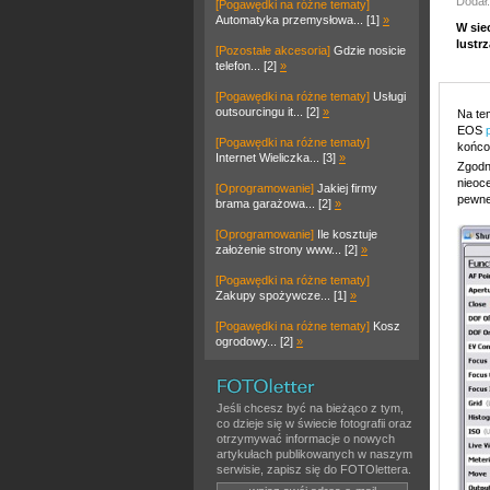
Dodał
[Pogawędki na różne tematy]
Automatyka przemysłowa... [1]
»
W sie
lustr
[Pozostałe akcesoria]
Gdzie nosicie
telefon... [2]
»
[Pogawędki na różne tematy]
Usługi
outsourcingu it... [2]
»
Na te
EOS
[Pogawędki na różne tematy]
końcow
Internet Wieliczka... [3]
»
Zgodn
nieoc
[Oprogramowanie]
Jakiej firmy
pewne
brama garażowa... [2]
»
[Oprogramowanie]
Ile kosztuje
założenie strony www... [2]
»
[Pogawędki na różne tematy]
Zakupy spożywcze... [1]
»
[Pogawędki na różne tematy]
Kosz
ogrodowy... [2]
»
Jeśli chcesz być na bieżąco z tym,
co dzieje się w świecie fotografii oraz
otrzymywać informacje o nowych
artykułach publikowanych w naszym
serwisie, zapisz się do FOTOlettera.