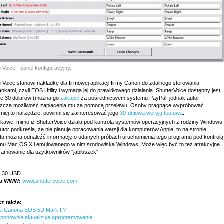
rVoice - panel konfiguracyjny.
rVoice stanowi nakładkę dla firmowej aplikacji firmy Canon do zdalnego sterowania
ankami, czyli EOS Utility i wymaga jej do prawidłowego działania. ShutterVoice dostępny jest
ie 30 dolarów (można go
zakupić
za pośrednictwem systemu PayPal, jednak autor
zcza możliwość zapłacenia mu za pomocą przelewu. Osoby pragnące wypróbować
iej to narzędzie, powinni się zainteresować jego
30-dniową wersją testową
.
ekawe, mimo iż ShutterVoice działa pod kontrolą systemów operacyjnych z rodziny Windows 
tor podkreśla, że nie planuje opracowania wersji dla komputerów Apple, to na stronie
ktu można odnaleźć informację o udanych próbach uruchomienia tego programu pod kontrolą
mu Mac OS X i emulowanego w nim środowiska Windows. Może więc być to też atrakcyjne
ramowanie dla użytkowników "jabłuszek".
:
30 USD
na WWW:
www.shuttervoice.com
z także:
ki Canona EOS 5D Mark II?
 ponownie aktualizuje oprogramowanie