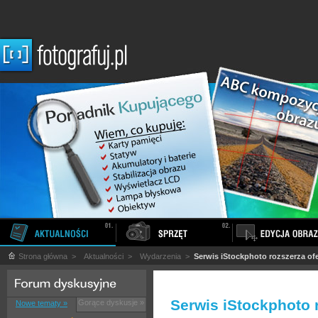
Strona główna
>
Aktualności
>
Wydarzenia
>
Serwis iStockphoto rozszerza ofe
Serwis iStockphoto 
Gorące dyskusje »
Nowe tematy »