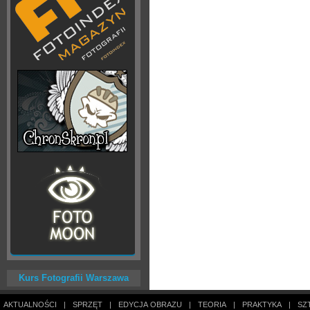
Kurs Fotografii Warszawa
AKTUALNOŚCI
|
SPRZĘT
|
EDYCJA OBRAZU
|
TEORIA
|
PRAKTYKA
|
SZ