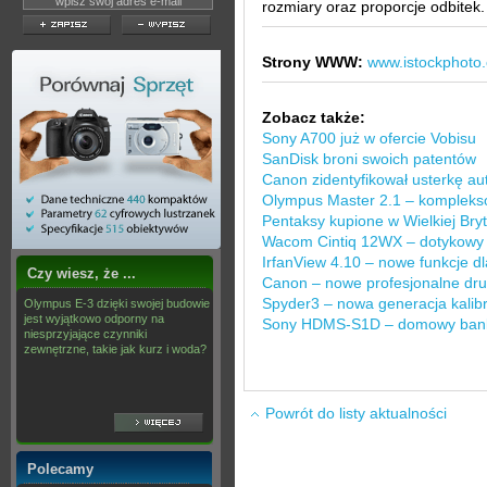
rozmiary oraz proporcje odbitek.
Strony WWW:
www.istockphoto
Zobacz także:
Sony A700 już w ofercie Vobisu
SanDisk broni swoich patentów
Canon zidentyfikował usterkę au
Olympus Master 2.1 – komplekso
Pentaksy kupione w Wielkiej Bry
Wacom Cintiq 12WX – dotykowy 
IrfanView 4.10 – nowe funkcje dl
Czy wiesz, że ...
Canon – nowe profesjonalne druka
Spyder3 – nowa generacja kalib
Olympus E-3 dzięki swojej budowie
jest wyjątkowo odporny na
Sony HDMS-S1D – domowy bank
niesprzyjające czynniki
zewnętrzne, takie jak kurz i woda?
Powrót do listy aktualności
Polecamy