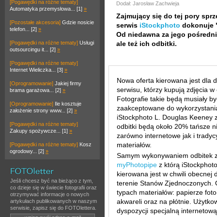
[Pogawędki na różne tematy]
Dodał: Jarosław Zachwieja
Automatyka przemysłowa... [1]
»
Zajmujący się do tej pory spr
[Pozostałe akcesoria]
Gdzie nosicie
serwis
iStockphoto
dokonuje "
telefon... [2]
»
Od niedawna za jego pośredni
[Pogawędki na różne tematy]
Usługi
ale też ich odbitki.
outsourcingu it... [2]
»
[Pogawędki na różne tematy]
Internet Wieliczka... [3]
»
Nowa oferta kierowana jest dla 
[Oprogramowanie]
Jakiej firmy
serwisu, którzy kupują zdjęcia w
brama garażowa... [2]
»
Fotografie takie będą musiały by
[Oprogramowanie]
Ile kosztuje
zaakceptowane do wykorzystania 
założenie strony www... [2]
»
iStockphoto L. Douglas Keeney 
[Pogawędki na różne tematy]
odbitki będą około 20% tańsze n
Zakupy spożywcze... [1]
»
zarówno internetowe jak i tradyc
materiałów.
[Pogawędki na różne tematy]
Kosz
ogrodowy... [2]
»
Samym wykonywaniem odbitek za
myPhotopipe
z którą iStockphot
kierowana jest w chwili obecnej
Jeśli chcesz być na bieżąco z tym,
terenie Stanów Zjednoczonych. 
co dzieje się w świecie fotografii oraz
typach materiałów: papierze fo
otrzymywać informacje o nowych
akwareli oraz na płótnie. Użytko
artykułach publikowanych w naszym
serwisie, zapisz się do FOTOlettera.
dyspozycji specjalną internetow