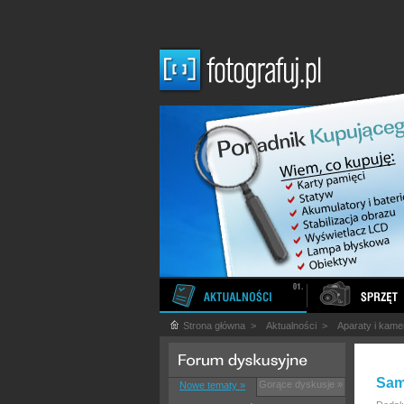
Strona główna
>
Aktualności
>
Aparaty i kame
Sam
Gorące dyskusje »
Nowe tematy »