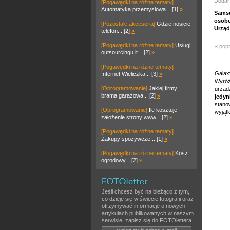
Dodał:
[Pogawędki na różne tematy]
Automatyka przemysłowa... [1]
»
Samsu
osobo
[Pozostałe akcesoria]
Gdzie nosicie
Urząd
telefon... [2]
»
[Pogawędki na różne tematy]
Usługi
« pop
outsourcingu it... [2]
»
[Pogawędki na różne tematy]
Galax
Internet Wieliczka... [3]
»
Wyróż
[Oprogramowanie]
Jakiej firmy
urząd
brama garażowa... [2]
»
jedyn
stanow
[Oprogramowanie]
Ile kosztuje
wyjąt
założenie strony www... [2]
»
[Pogawędki na różne tematy]
Zakupy spożywcze... [1]
»
[Pogawędki na różne tematy]
Kosz
ogrodowy... [2]
»
Jeśli chcesz być na bieżąco z tym,
co dzieje się w świecie fotografii oraz
otrzymywać informacje o nowych
artykułach publikowanych w naszym
serwisie, zapisz się do FOTOlettera.