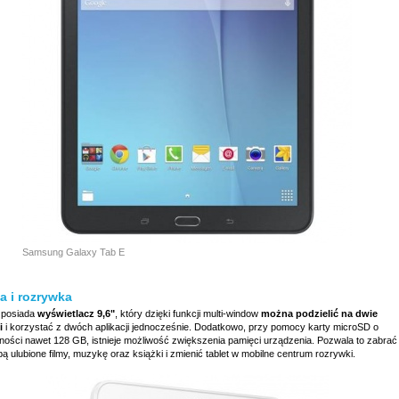
Samsung Galaxy Tab E
a i rozrywka
 posiada
wyświetlacz 9,6"
, który dzięki funkcji multi-window
można podzielić na dwie
i
i korzystać z dwóch aplikacji jednocześnie. Dodatkowo, przy pomocy karty microSD o
ności nawet 128 GB, istnieje możliwość zwiększenia pamięci urządzenia. Pozwala to zabrać
ą ulubione filmy, muzykę oraz książki i zmienić tablet w mobilne centrum rozrywki.