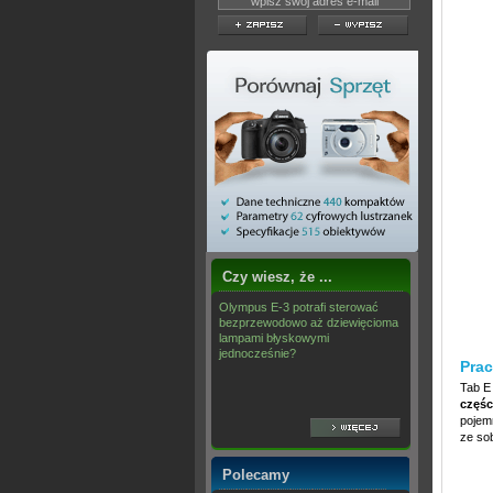
Czy wiesz, że ...
Olympus E-3 potrafi sterować
bezprzewodowo aż dziewięcioma
lampami błyskowymi
jednocześnie?
Prac
Tab E
częśc
pojem
ze sob
Polecamy