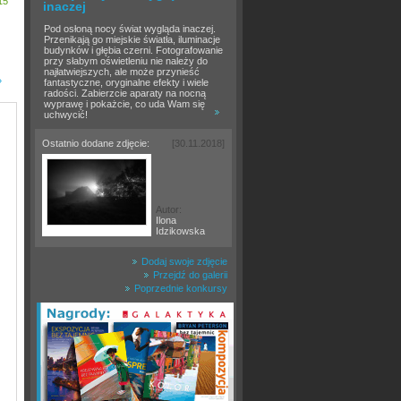
15
inaczej
Pod osłoną nocy świat wygląda inaczej.
Przenikają go miejskie światła, iluminacje
budynków i głębia czerni. Fotografowanie
przy słabym oświetleniu nie należy do
najłatwiejszych, ale może przynieść
»
fantastyczne, oryginalne efekty i wiele
radości. Zabierzcie aparaty na nocną
wyprawę i pokażcie, co uda Wam się
uchwycić!
Ostatnio dodane zdjęcie:
[30.11.2018]
Autor:
Ilona
Idzikowska
Dodaj swoje zdjęcie
Przejdź do galerii
Poprzednie konkursy