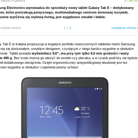
 Błażej Organisty
27.08.20
ng Electronics wprowadza do sprzedaży nowy tablet Galaxy Tab E – dedykowany
m, które potrzebują poręcznego, multimedialnego centrum domowej rozrywki.
zenie wyróżnia się stylową formą, jest wyjątkowo smukłe i lekkie.
rzednia strona
1
|
2
następna strona 
y Tab E to kolejna propozycja w bogatym portfolio nowoczesnych tabletów marki Samsung.
nia się doskonałym, smukłym designem, czyniącym z niego bardzo wygodne w obsłudze
zenie. Tablet posiada
wyświetlacz 9,6”, ma przy tym tylko 8,5 mm grubości i waży
ie 495 g
. Bez trudu można go włożyć do torebki czy plecaka, a w czasie podróży nie będzie
ił dodatkowego obciążenia. Dzięki ergonomicznej i antypoślizgowej obudowie jest też
kowo wygodny w obsłudze i zapewnia pewny uchwyt.