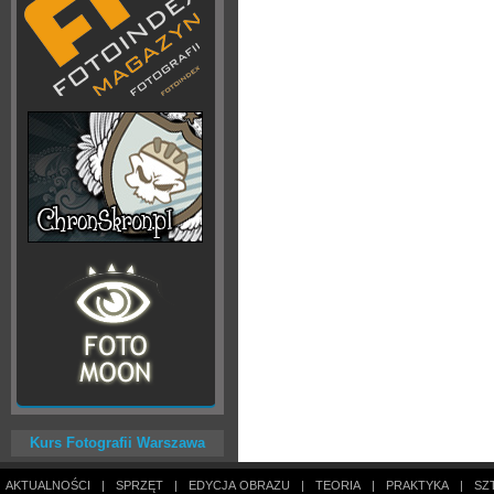
Kurs Fotografii Warszawa
AKTUALNOŚCI
|
SPRZĘT
|
EDYCJA OBRAZU
|
TEORIA
|
PRAKTYKA
|
SZ