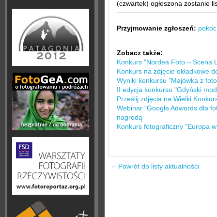
(czwartek) ogłoszona zostanie li
Przyjmowanie zgłoszeń:
pokoch
Zobacz także:
Konkurs "Nordea Foto – Scena L
Konkurs na zdjęcie okładkowe do
Wyniki konkursu "Majówka z foto
II edycja konkursu "Gdyński mod
Prześlij zdjęcia na Wielki Konkur
Webinar "Google Adwords dla fo
nagrodą
Konkurs fotograficzny "Europa w
Powrót do listy aktualności