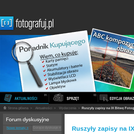
Strona główna
>
Aktualności
>
Wydarzenia
>
Ruszyły zapisy na IX Bitwę Fotog
Ruszyły zapisy na I
Gorące dyskusje »
Nowe tematy »