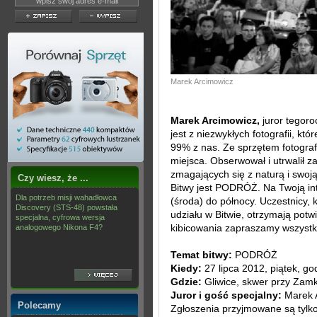
Marek Arcimowicz
Marek Arcimowicz,
juror tegoro
jest z niezwykłych fotografii, k
99% z nas. Ze sprzętem fotografi
miejsca. Obserwował i utrwalił za
zmagających się z naturą i swoj
Czy wiesz, że ...
Bitwy jest PODRÓŻ. Na Twoją int
Dla potrzeb misji wahadłowca
(środa) do północy. Uczestnicy, 
Discovery (STS-48) powstała
udziału w Bitwie, otrzymają potw
specjalna, cyfrowa wersja
kibicowania zapraszamy wszystk
analogowego Nikona F4?
Temat bitwy:
PODRÓŻ
Kiedy:
27 lipca 2012, piątek, go
Gdzie:
Gliwice, skwer przy Zam
Juror i gość specjalny:
Marek 
Polecamy
Zgłoszenia przyjmowane są tylko 