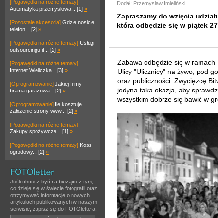
[Pogawędki na różne tematy]
Dodał: Przemysław Imieliński
Automatyka przemysłowa... [1]
»
Zapraszamy do wzięcia udziału 
[Pozostałe akcesoria]
Gdzie nosicie
która odbędzie się w piątek 27 
telefon... [2]
»
[Pogawędki na różne tematy]
Usługi
outsourcingu it... [2]
»
Zabawa odbędzie się w ramach 
[Pogawędki na różne tematy]
Internet Wieliczka... [3]
»
Ulicy "Ulicznicy" na żywo, pod 
oraz publiczności. Zwycięzcę Bi
[Oprogramowanie]
Jakiej firmy
jedyna taka okazja, aby sprawdz
brama garażowa... [2]
»
wszystkim dobrze się bawić w gr
[Oprogramowanie]
Ile kosztuje
założenie strony www... [2]
»
[Pogawędki na różne tematy]
Zakupy spożywcze... [1]
»
[Pogawędki na różne tematy]
Kosz
ogrodowy... [2]
»
Jeśli chcesz być na bieżąco z tym,
co dzieje się w świecie fotografii oraz
otrzymywać informacje o nowych
artykułach publikowanych w naszym
serwisie, zapisz się do FOTOlettera.