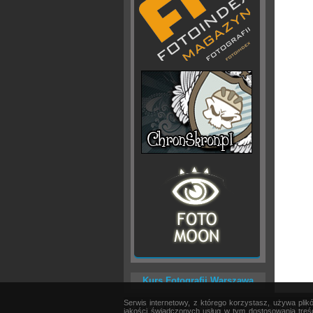
Kurs Fotografii Warszawa
Serwis internetowy, z którego korzystasz, używa pli
AKTUALNOŚCI
|
SPRZĘT
|
EDYCJA OBRAZU
jakości świadczonych usług w tym dostosowania treśc