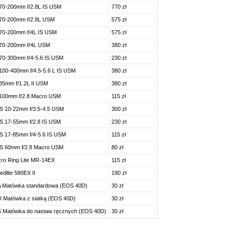
70-200mm f/2.8L IS USM
770 zł
70-200mm f/2.8L USM
575 zł
70-200mm f/4L IS USM
575 zł
70-200mm f/4L USM
380 zł
70-300mm f/4-5.6 IS USM
230 zł
100-400mm f/4.5-5.6 L IS USM
380 zł
85mm f/1.2L II USM
380 zł
100mm f/2.8 Macro USM
115 zł
S 10-22mm f/3.5-4.5 USM
300 zł
S 17-55mm f/2.8 IS USM
230 zł
S 17-85mm f/4-5.6 IS USM
115 zł
S 60mm f/2.8 Macro USM
80 zł
ro Ring Lite MR-14EX
115 zł
edlite 580EX II
190 zł
A Matówka standardowa (EOS 40D)
30 zł
D Matówka z siatką (EOS 40D)
30 zł
S Matówka do nastaw ręcznych (EOS 40D)
30 zł