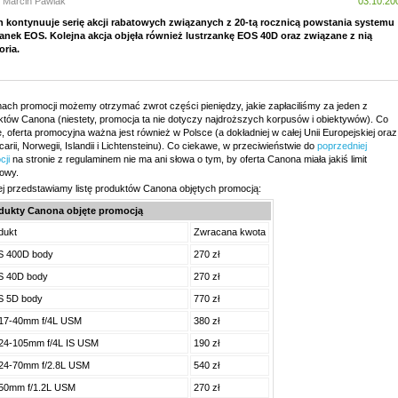
: Marcin Pawlak
03.10.20
 kontynuuje serię akcji rabatowych związanych z 20-tą rocznicą powstania systemu
zanek EOS. Kolejna akcja objęła również lustrzankę EOS 40D oraz związane z nią
oria.
ach promocji możemy otrzymać zwrot części pieniędzy, jakie zapłaciliśmy za jeden z
któw Canona (niestety, promocja ta nie dotyczy najdroższych korpusów i obiektywów). Co
 oferta promocyjna ważna jest również w Polsce (a dokładniej w całej Unii Europejskiej oraz
arii, Norwegii, Islandii i Lichtensteinu). Co ciekawe, w przeciwieństwie do
poprzedniej
cji
na stronie z regulaminem nie ma ani słowa o tym, by oferta Canona miała jakiś limit
sowy.
ej przedstawiamy listę produktów Canona objętych promocją:
dukty Canona objęte promocją
dukt
Zwracana kwota
 400D body
270 zł
 40D body
270 zł
 5D body
770 zł
17-40mm f/4L USM
380 zł
24-105mm f/4L IS USM
190 zł
24-70mm f/2.8L USM
540 zł
50mm f/1.2L USM
270 zł