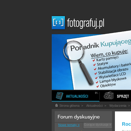
Strona główna
>
Aktualności
>
Wydarzenia
Roc
Gorące dyskusje »
Nowe tematy »