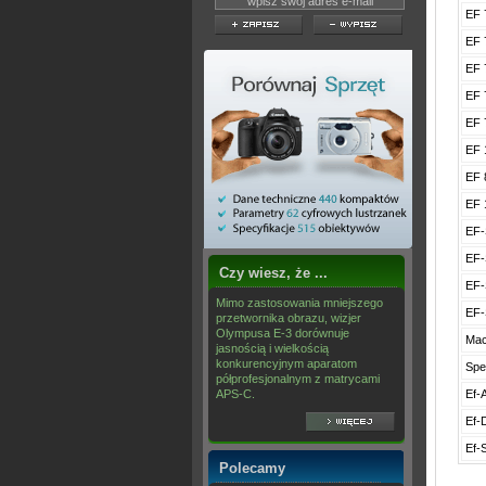
EF 
EF 
EF 
EF 
EF 
EF 
EF 
EF 
EF-
EF-
Czy wiesz, że ...
EF-
Mimo zastosowania mniejszego
EF-
przetwornika obrazu, wizjer
Olympusa E-3 dorównuje
Mac
jasnością i wielkością
konkurencyjnym aparatom
Spe
półprofesjonalnym z matrycami
APS-C.
Ef-
Ef-
Ef-
Polecamy