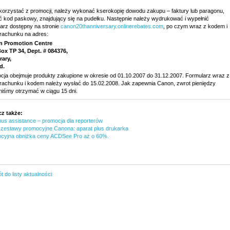
korzystać z promocji, należy wykonać kserokopię dowodu zakupu – faktury lub paragonu,
ć kod paskowy, znajdujący się na pudełku. Następnie należy wydrukować i wypełnić
larz dostępny na stronie
canon20thanniversary.onlinerebates.com
, po czym wraz z kodem i
 rachunku na adres:
 Promotion Centre
Box TP 34, Dept. # 084376,
rary,
d.
cja obejmuje produkty zakupione w okresie od 01.10.2007 do 31.12.2007. Formularz wraz z
 rachunku i kodem należy wysłać do 15.02.2008. Jak zapewnia Canon, zwrot pieniędzy
niśmy otrzymać w ciągu 15 dni.
z także:
us assistance – promocja dla reporterów
zestawy promocyjne Canona: aparat plus drukarka
cyjna obniżka ceny ACDSee Pro aż o 60%.
 do listy aktualności