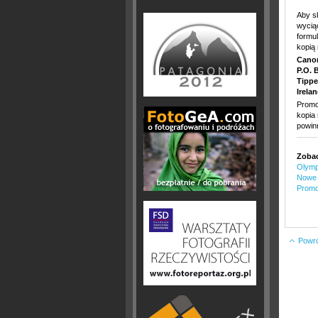
Aby s
wycią
formu
kopią
Canon
P.O. 
Tippe
Irelan
Promo
kopia
powin
Zobac
Olymp
Nowe 
Promo
Powrót