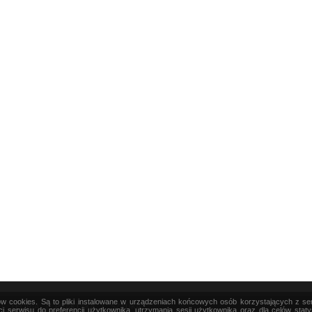
ków cookies. Są to pliki instalowane w urządzeniach końcowych osób korzystających z s
|
TEORIA
|
PRAKTYKA
|
SZTUKA
i serwisu do preferencji użytkownika, utrzymania sesji użytkownika oraz dla celów stat