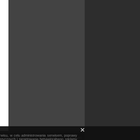
×
erwisu, w celu administrowania serwisem, poprawy
mapa serwisu
reklama
kontakt
ystycznych i targetowania behawioralnego reklamy