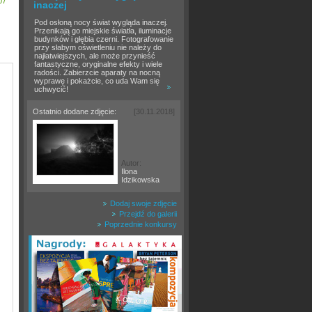
07
inaczej
Pod osłoną nocy świat wygląda inaczej.
Przenikają go miejskie światła, iluminacje
budynków i głębia czerni. Fotografowanie
przy słabym oświetleniu nie należy do
najłatwiejszych, ale może przynieść
fantastyczne, oryginalne efekty i wiele
radości. Zabierzcie aparaty na nocną
wyprawę i pokażcie, co uda Wam się
uchwycić!
Ostatnio dodane zdjęcie:
[30.11.2018]
Autor:
Ilona
Idzikowska
Dodaj swoje zdjęcie
Przejdź do galerii
Poprzednie konkursy