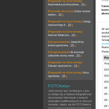
Dodał
[Pogawędki na różne tematy]
Automatyka przemysłowa... [1]
»
Canon
lustr
[Pozostałe akcesoria]
Gdzie nosicie
akces
telefon... [2]
»
[Pogawędki na różne tematy]
Usługi
outsourcingu it... [2]
»
W ram
[Pogawędki na różne tematy]
produ
Internet Wieliczka... [3]
»
ważne,
Szwajc
[Oprogramowanie]
Jakiej firmy
promo
brama garażowa... [2]
»
finan
Poniż
[Oprogramowanie]
Ile kosztuje
założenie strony www... [2]
»
Pro
[Pogawędki na różne tematy]
Pro
Zakupy spożywcze... [1]
»
EOS
[Pogawędki na różne tematy]
Kosz
EOS
ogrodowy... [2]
»
EOS
EF 
Jeśli chcesz być na bieżąco z tym,
EF 
co dzieje się w świecie fotografii oraz
otrzymywać informacje o nowych
EF 
artykułach publikowanych w naszym
serwisie, zapisz się do FOTOlettera.
EF 