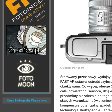
Olympus PEN E-P3
Sterowany przez nowy, wydajny 
FAST AF ustawia ostrość szybciej
obiektywami. Co więcej, oferuje 
całej powierzchni sensora, dzię
przedmioty niezależnie od tego, 
Kurs Fotografii Warszawa
słabych warunkach oświetlenio
kompensuje potencjalny spadek p
technologia śledzącego AF spraw