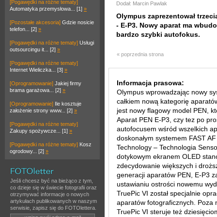
[Pogawędki na różne tematy]
Dodał: Marcin Pawlak
Automatyka przemysłowa... [1]
»
Olympus zaprezentował trzeci
[Pozostałe akcesoria]
Gdzie nosicie
- E-P3. Nowy aparat ma wbud
telefon... [2]
»
bardzo szybki autofokus.
[Pogawędki na różne tematy]
Usługi
outsourcingu it... [2]
»
« poprzednia strona
[Pogawędki na różne tematy]
Internet Wieliczka... [3]
»
Informacja prasowa:
[Oprogramowanie]
Jakiej firmy
brama garażowa... [2]
»
Olympus wprowadzając nowy syst
całkiem nową kategorię aparató
[Oprogramowanie]
Ile kosztuje
jest nowy flagowy model PEN, kt
założenie strony www... [2]
»
Aparat PEN E-P3, czy tez po pr
[Pogawędki na różne tematy]
autofocusem wśród wszelkich a
Zakupy spożywcze... [1]
»
doskonałym systemem FAST AF (
[Pogawędki na różne tematy]
Kosz
Technology – Technologia Sensora
ogrodowy... [2]
»
dotykowym ekranem OLED stanow
zdecydowanie większych i droższy
generacji aparatów PEN, E-P3 
Jeśli chcesz być na bieżąco z tym,
ustawianiu ostrości nowemu wyd
co dzieje się w świecie fotografii oraz
TruePic VI został specjalnie opr
otrzymywać informacje o nowych
artykułach publikowanych w naszym
aparatów fotograficznych. Poz
serwisie, zapisz się do FOTOlettera.
TruePic VI steruje też dziesięcio