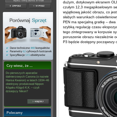
dużym, dotykowym ekranem OLED
czułym 12,3 megapikselowym se
wyjątkową jakość obrazu, co jes
słabych warunkach oświetleniow
PEN ma specjalną gratkę – dwa po
szybką regulację czasu ekspozyc
tego zintegrowany w korpusie sy
poruszenie obrazu niezależnie 
P3 będzie dostępny począwszy o
Czy wiesz, że ...
Do pierwszych aparatów
dalmierzowych Canona (o nazwie
Hansa Kwanon) w latach 1934–46
obiektywy produkował Nippon
Kōgaku Kōgyō K.K. – czyli
dzisiejszy Nikon?
Polecamy