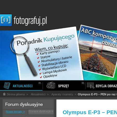
Strona główna
>
Aktualności
>
Aparaty i kamery
>
Olympus E-P3 – PEN po raz t
Olympus E-P3 – PEN 
Gorące dyskusje »
Nowe tematy »