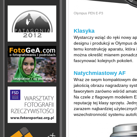
Olympus PEN E-P3
Klasyka
Wystarczy wziąć do ręki nowy ap
designu i produkcji w Olympus do
temu konstrukcję aparatu, która 
można określić mianem ponadczas
fascynować kolejnych pokoleń.
Natychmiastowy AF
Wraz ze swym kompaktowym des
jakością obrazu nagradzany sys
faworytem zarówno wśród amatorów
Na czele z flagowym modelem E
reputację tej klasy sprzętu. Jed
zarazem najbardziej użytecznych
wszechstronność systemu autof