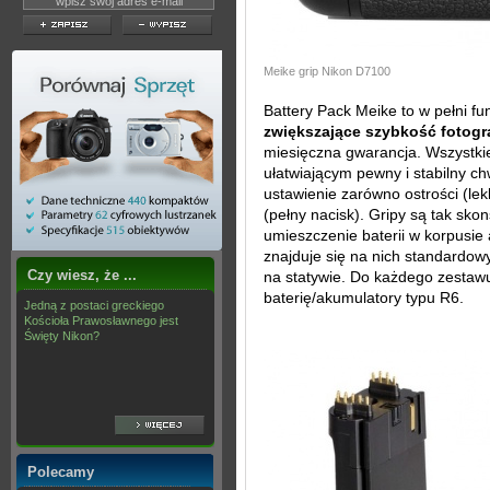
Meike grip Nikon D7100
Battery Pack Meike to w pełni f
zwiększające szybkość fotogr
miesięczna gwarancja. Wszystki
ułatwiającym pewny i stabilny c
ustawienie zarówno ostrości (lek
(pełny nacisk). Gripy są tak sk
umieszczenie baterii w korpusie
znajduje się na nich standardow
Czy wiesz, że ...
na statywie. Do każdego zestawu
baterię/akumulatory typu R6.
Jedną z postaci greckiego
Kościoła Prawosławnego jest
Święty Nikon?
Polecamy