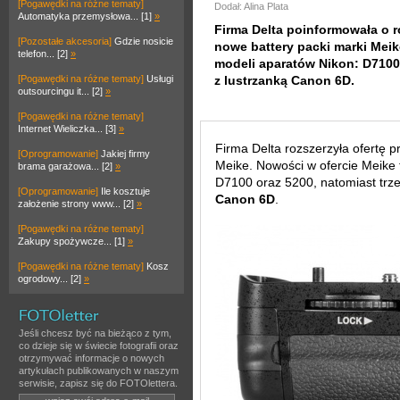
[Pogawędki na różne tematy]
Dodał: Alina Plata
Automatyka przemysłowa... [1]
»
Firma Delta poinformowała o r
[Pozostałe akcesoria]
Gdzie nosicie
nowe battery packi marki Meik
telefon... [2]
»
modeli aparatów Nikon: D7100 
[Pogawędki na różne tematy]
Usługi
z lustrzanką Canon 6D.
outsourcingu it... [2]
»
[Pogawędki na różne tematy]
Internet Wieliczka... [3]
»
Firma Delta rozszerzyła ofertę p
[Oprogramowanie]
Jakiej firmy
Meike. Nowości w ofercie Meike
brama garażowa... [2]
»
D7100 oraz 5200, natomiast trze
[Oprogramowanie]
Ile kosztuje
Canon 6D
.
założenie strony www... [2]
»
[Pogawędki na różne tematy]
Zakupy spożywcze... [1]
»
[Pogawędki na różne tematy]
Kosz
ogrodowy... [2]
»
Jeśli chcesz być na bieżąco z tym,
co dzieje się w świecie fotografii oraz
otrzymywać informacje o nowych
artykułach publikowanych w naszym
serwisie, zapisz się do FOTOlettera.