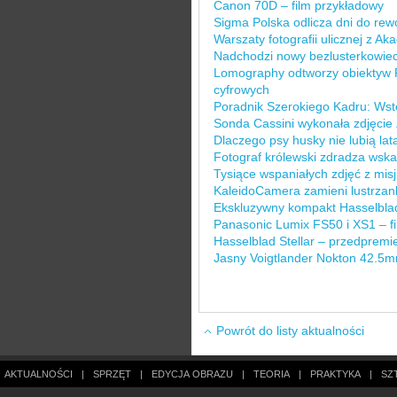
Canon 70D – film przykładowy
Sigma Polska odlicza dni do rewo
Warszaty fotografii ulicznej z A
Nadchodzi nowy bezlusterkowie
Lomography odtworzy obiektyw P
cyfrowych
Poradnik Szerokiego Kadru: Wstę
Sonda Cassini wykonała zdjęcie 
Dlaczego psy husky nie lubią lat
Fotograf królewski zdradza wska
Tysiące wspaniałych zdjęć z mis
KaleidoCamera zamieni lustrzan
Ekskluzywny kompakt Hasselblad
Panasonic Lumix FS50 i XS1 – f
Hasselblad Stellar – przedpremi
Jasny Voigtlander Nokton 42.5m
Powrót do listy aktualności
AKTUALNOŚCI
|
SPRZĘT
|
EDYCJA OBRAZU
|
TEORIA
|
PRAKTYKA
|
SZ