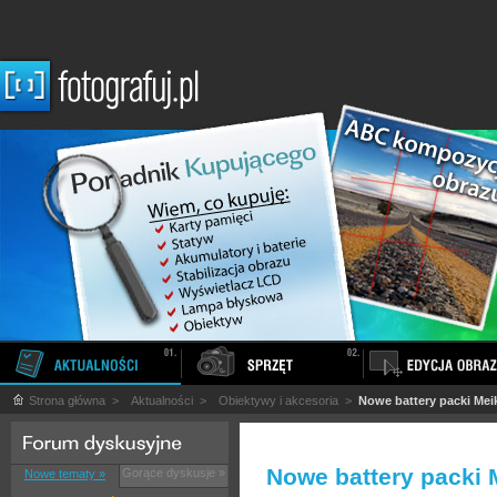
Strona główna
>
Aktualności
>
Obiektywy i akcesoria
>
Nowe battery packi Mei
Nowe battery packi 
Gorące dyskusje »
Nowe tematy »