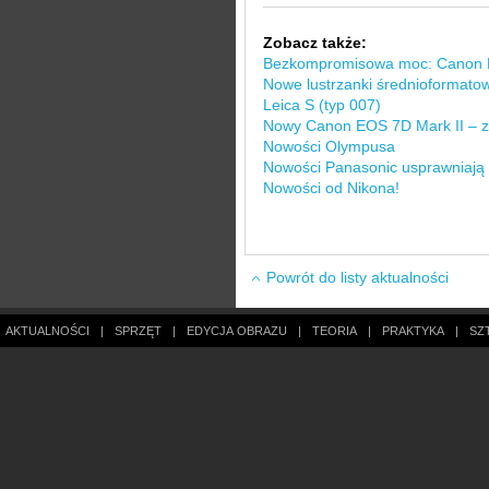
Zobacz także:
Bezkompromisowa moc: Canon 
Nowe lustrzanki średnioformato
Leica S (typ 007)
Nowy Canon EOS 7D Mark II – z
Nowości Olympusa
Nowości Panasonic usprawniają p
Nowości od Nikona!
Powrót do listy aktualności
AKTUALNOŚCI
|
SPRZĘT
|
EDYCJA OBRAZU
|
TEORIA
|
PRAKTYKA
|
SZ