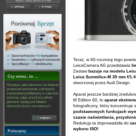
Teraz, w 60-rocznicę tego pows
LeicaCamera AG przedstawia
li
Zestaw
bazuje na modelu Leica
Czy wiesz, że ...
Leica Summilux-M 35 mm f/1.
stworzonej przez Audi Design.
Olympus, jako pierwszy na świecie
producent lustrzanek cyfrowych,
zastosował profilaktykę w zakresie
Aparat jeszcze bardziej zredukow
ochrony zdjęć przed brzydkimi
M Edition 60, to
aparat ekstrem
plamami, będącymi śladem
fotograficzny, który koncentruje
obecności kurzu na matrycy?
podstawowych funkcjach wyma
czasie naświetlania, przysłon
Redukcja ta doprowadziła do
za
wyboru ISO!
Polecamy