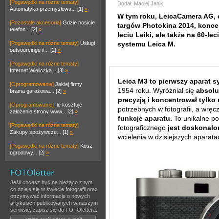
[Pogawędki na różne tematy]
Dodał: Maciej Janik
Automatyka przemysłowa... [1]
»
W tym roku, LeicaCamera AG, 
[Pozostałe akcesoria]
Gdzie nosicie
targów Photokina 2014, koncen
telefon... [2]
»
leciu Leiki, ale także na 60-
[Pogawędki na różne tematy]
Usługi
systemu Leica M.
outsourcingu it... [2]
»
[Pogawędki na różne tematy]
Internet Wieliczka... [3]
»
Leica M3 to pierwszy aparat 
[Oprogramowanie]
Jakiej firmy
1954 roku. Wyróżniał się
absolu
brama garażowa... [2]
»
precyzją i koncentrował tylko
[Oprogramowanie]
Ile kosztuje
potrzebnych w fotografii, a wręc
założenie strony www... [2]
»
funkcje aparatu.
To unikalne po
[Pogawędki na różne tematy]
fotograficznego
jest doskonalon
Zakupy spożywcze... [1]
»
wcielenia w dzisiejszych aparat
[Pogawędki na różne tematy]
Kosz
ogrodowy... [2]
»
Jeśli chcesz być na bieżąco z tym,
co dzieje się w świecie fotografii oraz
otrzymywać informacje o nowych
artykułach publikowanych w naszym
serwisie, zapisz się do FOTOlettera.