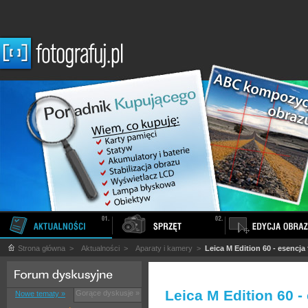
Strona główna
>
Aktualności
>
Aparaty i kamery
>
Leica M Edition 60 - esencja 
Leica M Edition 60 -
Gorące dyskusje »
Nowe tematy »