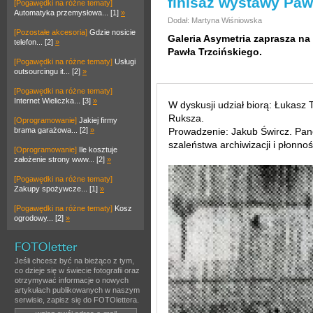
finisaż wystawy Paw
[Pogawędki na różne tematy]
Automatyka przemysłowa... [1]
»
Dodał: Martyna Wiśniowska
[Pozostałe akcesoria]
Gdzie nosicie
Galeria Asymetria zaprasza na
telefon... [2]
»
Pawła Trzcińskiego.
[Pogawędki na różne tematy]
Usługi
outsourcingu it... [2]
»
[Pogawędki na różne tematy]
Internet Wieliczka... [3]
»
W dyskusji udział biorą: Łukasz T
Ruksza.
[Oprogramowanie]
Jakiej firmy
brama garażowa... [2]
»
Prowadzenie: Jakub Śwircz. Pan
szaleństwa archiwizacji i płonnoś
[Oprogramowanie]
Ile kosztuje
założenie strony www... [2]
»
[Pogawędki na różne tematy]
Zakupy spożywcze... [1]
»
[Pogawędki na różne tematy]
Kosz
ogrodowy... [2]
»
Jeśli chcesz być na bieżąco z tym,
co dzieje się w świecie fotografii oraz
otrzymywać informacje o nowych
artykułach publikowanych w naszym
serwisie, zapisz się do FOTOlettera.