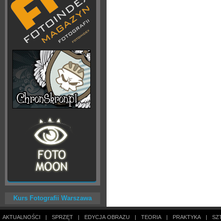
Kurs Fotografii Warszawa
AKTUALNOŚCI
|
SPRZĘT
|
EDYCJA OBRAZU
|
TEORIA
|
PRAKTYKA
|
SZ