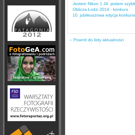
Jestem Nikon 1 J4- jestem szybk
Oblicza Łodzi 2014 - konkurs
10. jubileuszowa edycja konkur
Powrót do listy aktualności