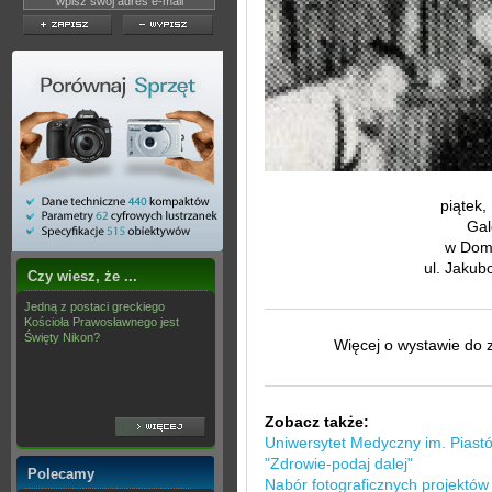
piątek,
Gal
w Dom
ul. Jaku
Czy wiesz, że ...
Jedną z postaci greckiego
Kościoła Prawosławnego jest
Święty Nikon?
Więcej o wystawie do 
Zobacz także:
Uniwersytet Medyczny im. Piast
"Zdrowie-podaj dalej"
Polecamy
Nabór fotograficznych projektów