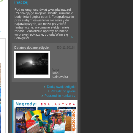
16
inaczej
Pod osłoną nocy świat wygląda inaczej.
Przenikają go miejskie światła, iluminacje
budynków i głębia czerni. Fotografowanie
przy słabym oświetleniu nie należy do
najłatwiejszych, ale może przynieść
fantastyczne, oryginalne efekty i wiele
radości. Zabierzcie aparaty na nocną
»
wyprawę i pokażcie, co uda Wam się
uchwycić!
Ostatnio dodane zdjęcie:
[30.11.2018]
Autor:
Ilona
Idzikowska
Dodaj swoje zdjęcie
Przejdź do galerii
Poprzednie konkursy