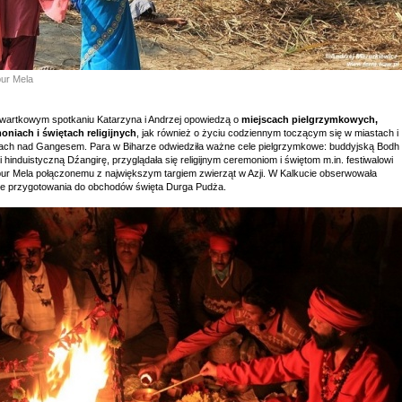
ur Mela
wartkowym spotkaniu Katarzyna i Andrzej opowiedzą o
miejscach pielgrzymkowych,
oniach i świętach religijnych
, jak również o życiu codziennym toczącym się w miastach i
ach nad Gangesem. Para w Biharze odwiedziła ważne cele pielgrzymkowe: buddyjską Bodh
 hinduistyczną Dźangirę, przyglądała się religijnym ceremoniom i świętom m.in. festiwalowi
ur Mela połączonemu z największym targiem zwierząt w Azji. W Kalkucie obserwowała
e przygotowania do obchodów święta Durga Pudża.