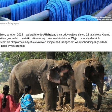
arnia w Mayapur
nicy w lutym 2013 r. wybrali się do
Allahabadu
na odbywające się co 12 lat święto Khumb
które gromadzi dziesiątki milionów wyznawców hinduizmu. Wyjazd stał się dla nich
kstem do eksploracji innych ciekawych miejsc nad Gangesem we wschodniej części Indii
 Bihar i West Bengal).