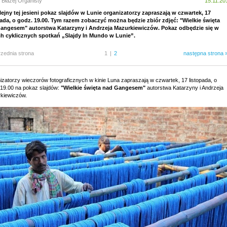
 Błażej Organisty
15.11.20
lejny tej jesieni pokaz slajdów w Lunie organizatorzy zapraszają w czwartek, 17
pada, o godz. 19.00. Tym razem zobaczyć można będzie zbiór zdjęć: "Wielkie święta
angesem" autorstwa Katarzyny i Andrzeja Mazurkiewiczów. Pokaz odbędzie się w
h cyklicznych spotkań „Slajdy In Mundo w Lunie”.
rzednia strona
1
|
2
następna strona 
izatorzy wieczorów fotograficznych w kinie Luna zapraszają w czwartek, 17 listopada, o
 19.00 na pokaz slajdów:
"Wielkie święta nad Gangesem"
autorstwa Katarzyny i Andrzeja
kiewiczów.