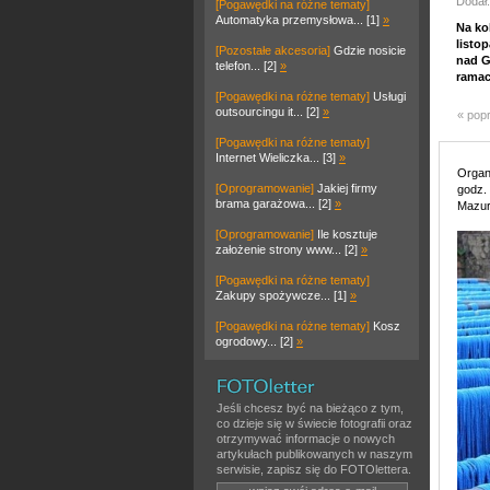
Dodał:
[Pogawędki na różne tematy]
Automatyka przemysłowa... [1]
»
Na ko
listo
[Pozostałe akcesoria]
Gdzie nosicie
nad G
telefon... [2]
»
ramac
[Pogawędki na różne tematy]
Usługi
outsourcingu it... [2]
»
« pop
[Pogawędki na różne tematy]
Internet Wieliczka... [3]
»
Organ
[Oprogramowanie]
Jakiej firmy
godz.
brama garażowa... [2]
»
Mazur
[Oprogramowanie]
Ile kosztuje
założenie strony www... [2]
»
[Pogawędki na różne tematy]
Zakupy spożywcze... [1]
»
[Pogawędki na różne tematy]
Kosz
ogrodowy... [2]
»
Jeśli chcesz być na bieżąco z tym,
co dzieje się w świecie fotografii oraz
otrzymywać informacje o nowych
artykułach publikowanych w naszym
serwisie, zapisz się do FOTOlettera.