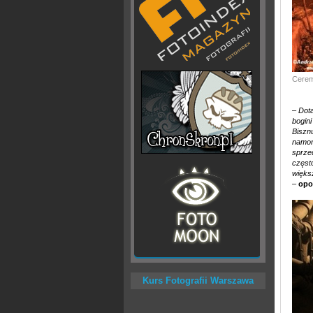
Cerem
–
Dota
bogini
Biszn
namor
sprzed
częst
więks
–
opo
Kurs Fotografii Warszawa