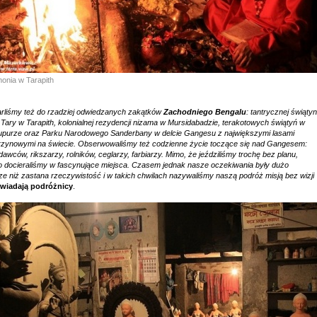
onia w Tarapith
rliśmy też do rzadziej odwiedzanych zakątków
Zachodniego Bengalu
: tantrycznej świątyn
 Tary w Tarapith, kolonialnej rezydencji nizama w Mursidabadzie, terakotowych świątyń w
upurze oraz Parku Narodowego Sanderbany w delcie Gangesu z największymi lasami
zynowymi na świecie. Obserwowaliśmy też codzienne życie toczące się nad Gangesem:
awców, rikszarzy, rolników, ceglarzy, farbiarzy. Mimo, że jeździliśmy trochę bez planu,
o docieraliśmy w fascynujące miejsca. Czasem jednak nasze oczekiwania były dużo
ze niż zastana rzeczywistość i w takich chwilach nazywaliśmy naszą podróż misją bez wizji
wiadają podróżnicy
.