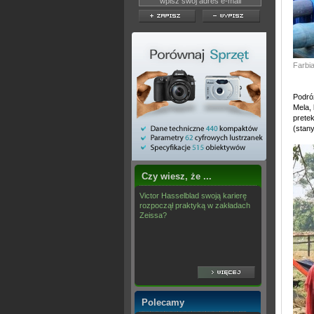
Farbi
Podróż
Mela, 
prete
(stany
Czy wiesz, że ...
Victor Hasselblad swoją karierę
rozpoczął praktyką w zakładach
Zeissa?
Polecamy