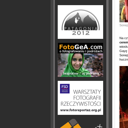
Sonep
Na cz
cerem
wiosk
Gayę i
Sonep
huczn