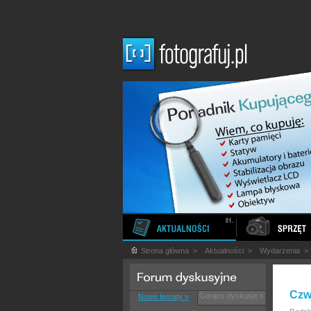
Strona główna
>
Aktualności
>
Wydarzenia
Czw
Gorące dyskusje »
Nowe tematy »