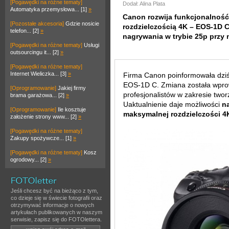
[Pogawędki na różne tematy]
Dodał: Alina Plata
Automatyka przemysłowa... [1]
»
Canon rozwija funkcjonalność 
[Pozostałe akcesoria]
Gdzie nosicie
rozdzielczością 4K – EOS-1D C
telefon... [2]
»
nagrywania w trybie 25p przy 
[Pogawędki na różne tematy]
Usługi
outsourcingu it... [2]
»
[Pogawędki na różne tematy]
Internet Wieliczka... [3]
»
Firma Canon poinformowała dziś,
EOS-1D C. Zmiana została wprow
[Oprogramowanie]
Jakiej firmy
profesjonalistów w zakresie twor
brama garażowa... [2]
»
Uaktualnienie daje możliwości
n
[Oprogramowanie]
Ile kosztuje
maksymalnej rozdzielczości 4
założenie strony www... [2]
»
[Pogawędki na różne tematy]
Zakupy spożywcze... [1]
»
[Pogawędki na różne tematy]
Kosz
ogrodowy... [2]
»
Jeśli chcesz być na bieżąco z tym,
co dzieje się w świecie fotografii oraz
otrzymywać informacje o nowych
artykułach publikowanych w naszym
serwisie, zapisz się do FOTOlettera.