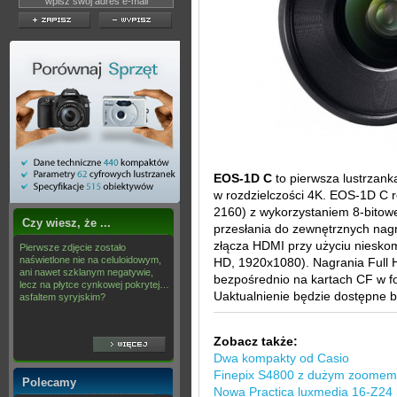
EOS-1D C
to pierwsza lustrzank
w rozdzielczości 4K. EOS-1D C r
2160) z wykorzystaniem 8-bitow
Czy wiesz, że ...
przesłania do zewnętrznych na
złącza HDMI przy użyciu niesko
Pierwsze zdjęcie zostało
naświetlone nie na celuloidowym,
HD, 1920x1080). Nagrania Full
ani nawet szklanym negatywie,
bezpośrednio na kartach CF w f
lecz na płytce cynkowej pokrytej…
Uaktualnienie będzie dostępne 
asfaltem syryjskim?
Zobacz także:
Dwa kompakty od Casio
Finepix S4800 z dużym zoomem
Polecamy
Nowa Practica luxmedia 16-Z24