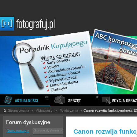
Strona główna
>
Aktualności
>
Wydarzenia
>
Canon rozwija funkcjonalność 
Canon rozwija funk
Gorące dyskusje »
Nowe tematy »