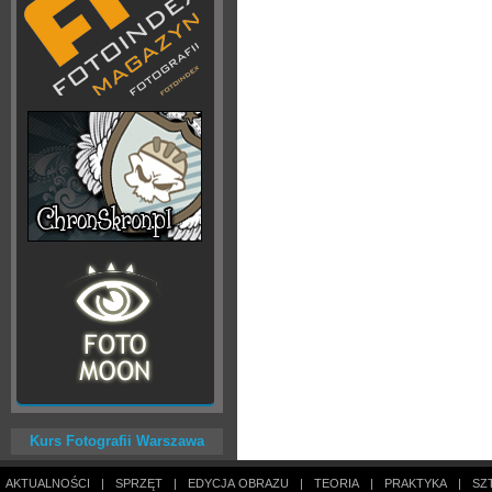
Kurs Fotografii Warszawa
AKTUALNOŚCI
|
SPRZĘT
|
EDYCJA OBRAZU
|
TEORIA
|
PRAKTYKA
|
SZ