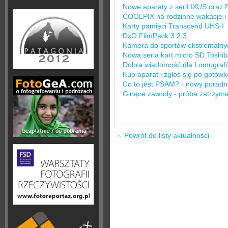
Nowe aparaty z serii IXUS oraz
COOLPIX na rodzinne wakacje i d
Karty pamięci Transcend UHS-I
DxO FilmPack 3.2.3
Kamera do sportów ekstremalny
Nowa seria kart micro SD Toshib
Dobra wiadomość dla Lomograf
Kup aparat i zgłoś się po gotówk
Co to jest PSAM? - nowy poradn
Ginące zawody - próba zatrzyma
Powrót do listy aktualności