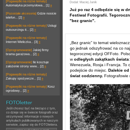
[Pogawędki na różne tematy]
Dodał: Maciej Janik
Automatyka przemysłowa... [1]
»
Już po raz 4 odbędzie się w d
[Pozostałe akcesoria]
Gdzie nosicie
Festiwal Fotografii. Tegorocz
telefon... [2]
»
"bez granic".
[Pogawędki na różne tematy]
Usługi
outsourcingu it... [2]
»
[Pogawędki na różne tematy]
Internet Wieliczka... [3]
»
„Bez granic” to temat wieloznac
go jednak odszyfrować na co naj
[Oprogramowanie]
Jakiej firmy
tegorocznej edycji OFFoto. Pols
brama garażowa... [2]
»
w
odległych zakątkach świata
[Oprogramowanie]
Ile kosztuje
Wenezuela, Rosja i Francja. To c
założenie strony www... [2]
»
podejście do miejsc.
Dalekie od
[Pogawędki na różne tematy]
świat codzienny.
Fotografowie 
Zakupy spożywcze... [1]
»
[Pogawędki na różne tematy]
Kosz
ogrodowy... [2]
»
Jeśli chcesz być na bieżąco z tym,
co dzieje się w świecie fotografii oraz
otrzymywać informacje o nowych
artykułach publikowanych w naszym
serwisie, zapisz się do FOTOlettera.