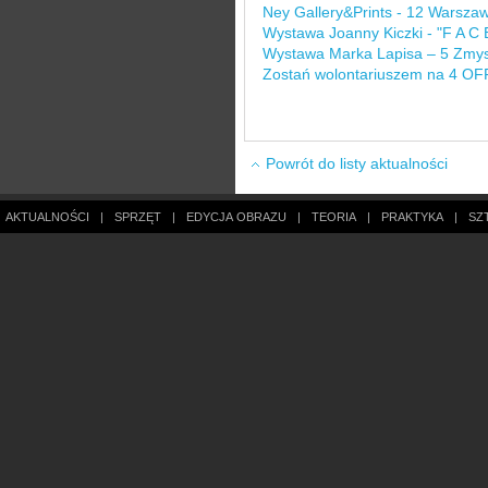
Ney Gallery&Prints - 12 Warszaw
Wystawa Joanny Kiczki - "F A C 
Wystawa Marka Lapisa – 5 Zmys
Zostań wolontariuszem na 4 OF
Powrót do listy aktualności
AKTUALNOŚCI
|
SPRZĘT
|
EDYCJA OBRAZU
|
TEORIA
|
PRAKTYKA
|
SZ