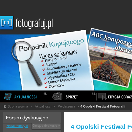
Strona główna
>
Aktualności
>
Wydarzenia
>
4 Opolski Festiwal Fotografii
4 Opolski Festiwal F
Gorące dyskusje »
Nowe tematy »