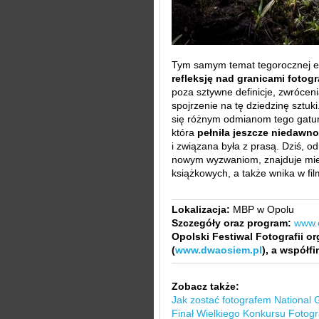
Tym samym temat tegorocznej e
refleksję nad granicami fotog
poza sztywne definicje, zwrócen
spojrzenie na tę dziedzinę sztuk
się różnym odmianom tego gatunk
która
pełniła jeszcze niedawno
i związana była z prasą. Dziś, od
nowym wyzwaniom, znajduje mie
książkowych, a także wnika w fi
Lokalizacja:
MBP w Opolu
Szczegóły oraz program:
www.o
Opolski Festiwal Fotografii o
(
www.dwaosiem.pl
), a współf
Zobacz także:
Jak zostać fotografem National 
Finał Wielkiego Konkursu Fotog