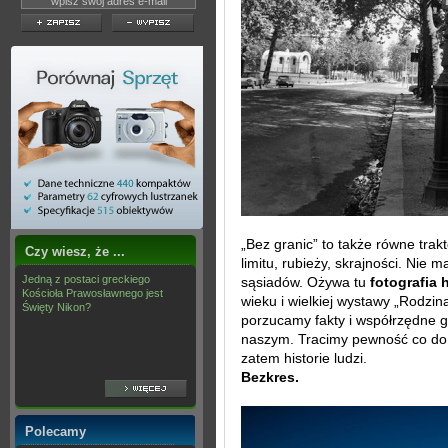
„Bez granic” to także równe tra
Czy wiesz, że ...
limitu, rubieży, skrajności. Nie 
Jedną z postaci greckiego
sąsiadów. Ożywa tu
fotografia
Kościoła Prawosławnego jest
wieku i wielkiej wystawy „Rodzi
Święty Nikon?
porzucamy fakty i współrzędne g
naszym. Tracimy pewność co do l
zatem historie ludzi.
Bezkres.
Polecamy