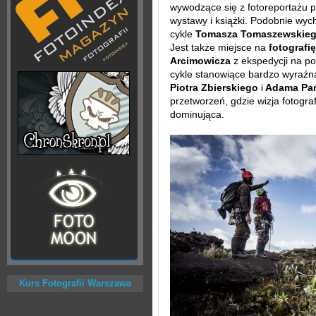
wywodzące się z fotoreportażu p
wystawy i książki. Podobnie wyc
cykle
Tomasza Tomaszewskie
Jest także miejsce na
fotografi
Arcimowicza
z ekspedycji na po
cykle stanowiące bardzo wyraźn
Piotra Zbierskiego
i
Adama Pa
przetworzeń, gdzie wizja fotograf
dominująca.
Kurs Fotografii Warszawa