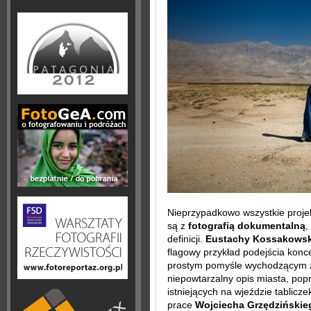
Nieprzypadkowo wszystkie proj
są z
fotografią dokumentalną
,
definicji.
Eustachy Kossakowsk
flagowy przykład podejścia konc
prostym pomyśle wychodzącym z 
niepowtarzalny opis miasta, popr
istniejących na wjeździe tablic
prace
Wojciecha Grzędzińskie