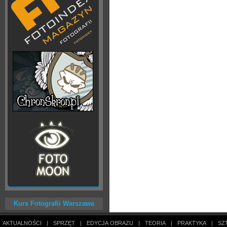
Kurs Fotografii Warszawa
AKTUALNOŚCI
|
SPRZĘT
|
EDYCJA OBRAZU
|
TEORIA
|
PRAKTYKA
|
SZ