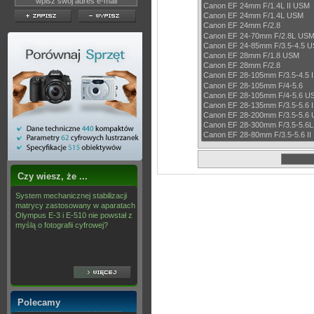
Czy wiesz, że ...
System mechanicznej stabilizacji
matrycy zastosowany w aparatach
Olympus E-3 i E-510 nie powstał z
myślą o fotografii cyfrowej?
Polecamy