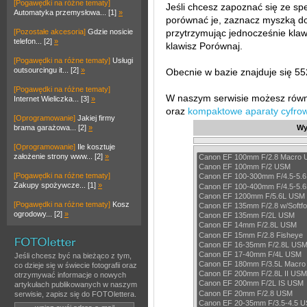
[Pogawędki na różne tematy]
Jeśli chcesz zapoznać się ze sp
Automatyka przemysłowa... [1]
»
porównać je, zaznacz myszką do 
[Pozostałe akcesoria]
Gdzie nosicie
przytrzymując jednocześnie klawi
telefon... [2]
»
klawisz Porównaj.
[Pogawędki na różne tematy]
Usługi
outsourcingu it... [2]
»
Obecnie w bazie znajduje się 55
[Pogawędki na różne tematy]
W naszym serwisie możesz rów
Internet Wieliczka... [3]
»
oraz
kompaktowe aparaty cyfro
[Oprogramowanie]
Jakiej firmy
brama garażowa... [2]
»
Wy
[Oprogramowanie]
Ile kosztuje
założenie strony www... [2]
»
[Pogawędki na różne tematy]
Zakupy spożywcze... [1]
»
[Pogawędki na różne tematy]
Kosz
ogrodowy... [2]
»
Jeśli chcesz być na bieżąco z tym,
co dzieje się w świecie fotografii oraz
otrzymywać informacje o nowych
artykułach publikowanych w naszym
serwisie, zapisz się do FOTOlettera.