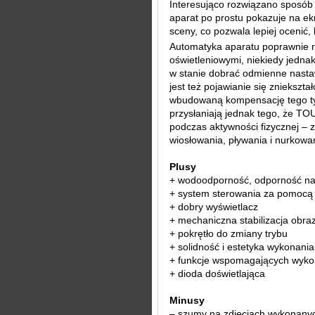
Interesująco rozwiązano sposób 
aparat po prostu pokazuje na e
sceny, co pozwala lepiej ocenić, 
Automatyka aparatu poprawnie r
oświetleniowymi, niekiedy jedna
w stanie dobrać odmienne nastaw
jest też pojawianie się znieksz
wbudowaną kompensację tego typ
przysłaniają jednak tego, że T
podczas aktywności fizycznej –
wiosłowania, pływania i nurkowa
Plusy
+ wodoodporność, odporność na
+ system sterowania za pomocą
+ dobry wyświetlacz
+ mechaniczna stabilizacja obra
+ pokrętło do zmiany trybu
+ solidność i estetyka wykonania
+ funkcje wspomagających wykon
+ dioda doświetlająca
Minusy
– szumy na zdjęciach wykonanych