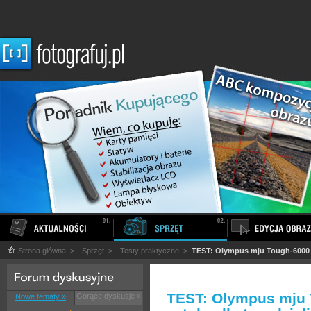
Strona główna
>
Sprzęt
>
Testy praktyczne
>
TEST: Olympus mju Tough-6000 – t
TEST: Olympus mju 
Gorące dyskusje »
Nowe tematy »