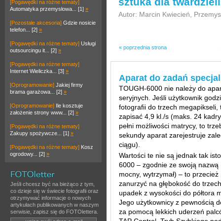
sztuka dla twardzieli
[Pogawędki na różne tematy]
Automatyka przemysłowa... [1]
»
Autor: Marcin Kwiecień, Przemysł
[Pozostałe akcesoria]
Gdzie nosicie
telefon... [2]
»
[Pogawędki na różne tematy]
Usługi
« poprzednia strona
outsourcingu it... [2]
»
[Pogawędki na różne tematy]
Internet Wieliczka... [3]
»
Aparat do zadań specja
[Oprogramowanie]
Jakiej firmy
TOUGH-6000 nie należy do apar
brama garażowa... [2]
»
seryjnych. Jeśli użytkownik godz
[Oprogramowanie]
Ile kosztuje
fotografii do trzech megapikseli
założenie strony www... [2]
»
zapisać 4,9 kl./s (maks. 24 kadr
pełni możliwości matrycy, to trz
[Pogawędki na różne tematy]
Zakupy spożywcze... [1]
»
sekundy aparat zarejestruje zale
ciągu).
[Pogawędki na różne tematy]
Kosz
ogrodowy... [2]
»
Wartości te nie są jednak tak is
6000 – zgodnie ze swoją nazwą (
mocny, wytrzymał) – to przecie
zanurzyć na głębokość do trzec
Jeśli chcesz być na bieżąco z tym,
co dzieje się w świecie fotografii oraz
upadek z wysokości do półtora m
otrzymywać informacje o nowych
Jego użytkownicy z pewnością d
artykułach publikowanych w naszym
za pomocą lekkich uderzeń pal
serwisie, zapisz się do FOTOlettera.