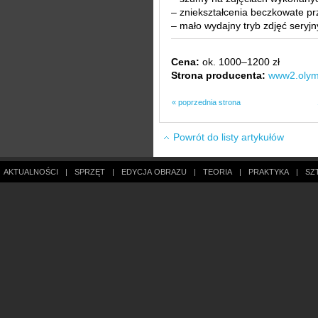
– zniekształcenia beczkowate pr
– mało wydajny tryb zdjęć seryj
Cena:
ok. 1000–1200 zł
Strona producenta:
www2.olym
« poprzednia strona
Powrót do listy artykułów
AKTUALNOŚCI
|
SPRZĘT
|
EDYCJA OBRAZU
|
TEORIA
|
PRAKTYKA
|
SZ