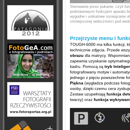
Sterowanie przez pukanie, czyli fu
podstawowymi funkcjami aparatu be
wygodne i unikatowe rozwiązanie u
zmniejszonej widoczności pod wodą
Przejrzyste menu i funk
TOUGH-6000 ma kilka funkcji, k
technicznie zdjęcia. Przede ws
obrazu
dla matrycy. Wspomnia
zapewnia uzyskanie optymalnego
kadru. Pomocą są
tryb Intelig
fotografowany motyw i automatyc
jednego z pięciu powszechnie f
Piękna
(wygładza podczas fotogr
osoby, dzięki czemu cera zyskuje
Zestaw uzupełniają
funkcja det
twarzy) oraz
funkcja wykrywan