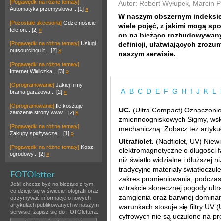
[Pogawędki na różne tematy]
Autor: Robert Wyłupek, Marcin P
Automatyka przemysłowa... [1]
»
W naszym obszernym indeksie
[Pozostałe akcesoria]
Gdzie nosicie
wiele pojęć, z jakimi mogą spo
telefon... [2]
»
on na bieżąco rozbudowywany 
[Pogawędki na różne tematy]
Usługi
definicji, ułatwiających zroz
outsourcingu it... [2]
»
naszym serwisie.
[Pogawędki na różne tematy]
Internet Wieliczka... [3]
»
[Oprogramowanie]
Jakiej firmy
A
B
C
D
E
F
G
H
I
J
K
L
brama garażowa... [2]
»
[Oprogramowanie]
Ile kosztuje
UC.
(Ultra Compact) Oznaczenie
założenie strony www... [2]
»
zmiennoogniskowych Sigmy, wsk
[Pogawędki na różne tematy]
mechaniczną. Zobacz tez artyku
Zakupy spożywcze... [1]
»
Ultrafiolet.
(Nadfiolet, UV) Niew
[Pogawędki na różne tematy]
Kosz
elektromagnetyczne o długości f
ogrodowy... [2]
»
niż światło widzialne i dłuższej
tradycyjne materiały światłoczu
zakres promieniowania, podczas
Jeśli chcesz być na bieżąco z tym,
w trakcie słonecznej pogody ult
co dzieje się w świecie fotografii oraz
zamglenia oraz barwnej dominan
otrzymywać informacje o nowych
artykułach publikowanych w naszym
warunkach stosuje się filtry UV 
serwisie, zapisz się do FOTOlettera.
cyfrowych nie są uczulone na pro