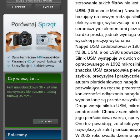
stosowanie takich filtrów nie jes
USM.
(Ultrasonic Motor) Nowato
bazujący na nowym rodzaju silni
elektrycznego, wykorzystuje on e
ceramicznymi elementami piezoel
bardzo prosta, jednak wymaga o
wysokiej precyzji wykonania.
Napęd USM zadebiutował w 198
f/2.8L USM, a od 1990 upowszec
Silnik USM występuje w dwóch o
opracowanego w 1992 mikrosilni
znaczka USM zapracowała pierw
szybkie, precyzyjne i praktycz
Czy wiesz, że ...
atutem pierścieniowego napędu 
Film małoobrazkowy 36 x 24 mm
pozwalająca na ręczne przeost
ma wymiary identyczne z taśmą
konieczności odłączania napędu 
filmową 35 mm?
wyposażone są przede wszystkim 
Druga wersja silnika USM, mikro
amatorskich. Chociaż sam silnik 
jego pierścieniowa wersja, spor
One też powodują, że obiektyw
największych zalet pierścieniow
Polecamy
W 2002 roku światło dzienne uj