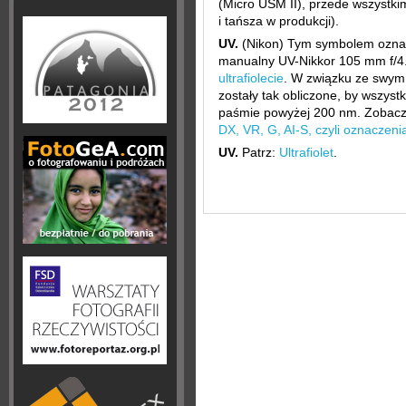
(Micro USM II), przede wszystkim
i tańsza w produkcji).
UV.
(Nikon) Tym symbolem oznac
manualny UV-Nikkor 105 mm f/4.5
ultrafiolecie
. W związku ze swym
zostały tak obliczone, by wszystk
paśmie powyżej 200 nm. Zobacz 
DX, VR, G, AI-S, czyli oznaczen
UV.
Patrz:
Ultrafiolet
.