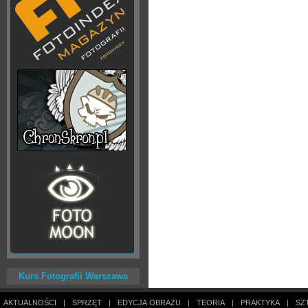
Kurs Fotografii Warszawa
AKTUALNOŚCI
|
SPRZĘT
|
EDYCJA OBRAZU
|
TEORIA
|
PRAKTYKA
|
SZ