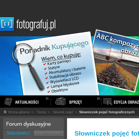
Strona główna
>
Teoria
>
Słownik pojęć
>
Słowniczek pojęć fotograficznych
Słowniczek pojęć fo
Gorące dyskusje »
Nowe tematy »