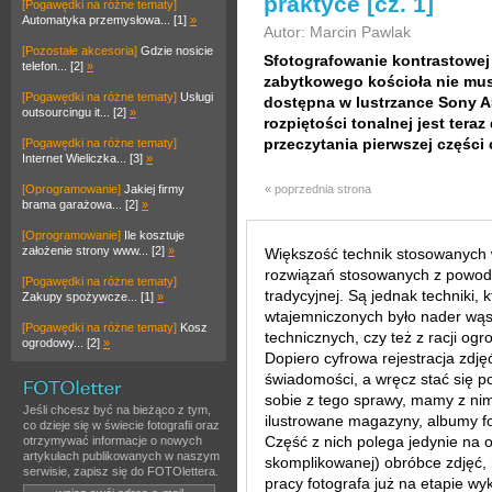
praktyce [cz. 1]
[Pogawędki na różne tematy]
Automatyka przemysłowa... [1]
»
Autor: Marcin Pawlak
[Pozostałe akcesoria]
Gdzie nosicie
Sfotografowanie kontrastowej
telefon... [2]
»
zabytkowego kościoła nie mus
[Pogawędki na różne tematy]
Usługi
dostępna w lustrzance Sony A
outsourcingu it... [2]
»
rozpiętości tonalnej jest ter
przeczytania pierwszej części
[Pogawędki na różne tematy]
Internet Wieliczka... [3]
»
[Oprogramowanie]
Jakiej firmy
« poprzednia strona
brama garażowa... [2]
»
[Oprogramowanie]
Ile kosztuje
założenie strony www... [2]
»
Większość technik stosowanych w 
rozwiązań stosowanych z powodze
[Pogawędki na różne tematy]
tradycyjnej. Są jednak techniki, 
Zakupy spożywcze... [1]
»
wtajemniczonych było nader wąsk
[Pogawędki na różne tematy]
Kosz
technicznych, czy też z racji ogr
ogrodowy... [2]
»
Dopiero cyfrowa rejestracja zdjęć
świadomości, a wręcz stać się p
sobie z tego sprawy, mamy z nim
Jeśli chcesz być na bieżąco z tym,
ilustrowane magazyny, albumy fot
co dzieje się w świecie fotografii oraz
Część z nich polega jedynie na 
otrzymywać informacje o nowych
artykułach publikowanych w naszym
skomplikowanej) obróbce zdjęć,
serwisie, zapisz się do FOTOlettera.
pracy fotografa już na etapie wy