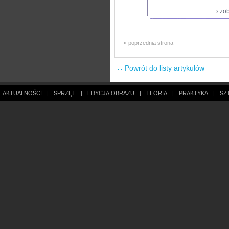
› zo
« poprzednia strona
Powrót do listy artykułów
AKTUALNOŚCI
|
SPRZĘT
|
EDYCJA OBRAZU
|
TEORIA
|
PRAKTYKA
|
SZ