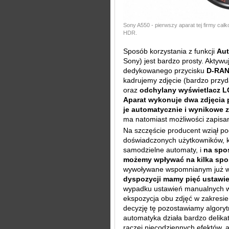
Sony A550 - pierwszy aparat tej firmy ca
HDR.
Sposób korzystania z funkcji
Au
Sony) jest bardzo prosty. Aktywu
dedykowanego przycisku
D-RAN
kadrujemy zdjęcie (bardzo przyd
oraz
odchylany wyświetlacz 
Aparat wykonuje dwa zdjęcia p
je automatycznie i wynikowe z
ma natomiast możliwości zapisan
Na szczęście producent wziął p
doświadczonych użytkowników, kt
samodzielne automaty, i
na spo
możemy wpływać na kilka sp
wywoływane wspomnianym już w
dyspozycji mamy pięć ustawi
wypadku ustawień manualnych wyb
ekspozycja obu zdjęć w zakresi
decyzję tę pozostawiamy algory
automatyka działa bardzo delikat
raczej niecodziennych efektów, 