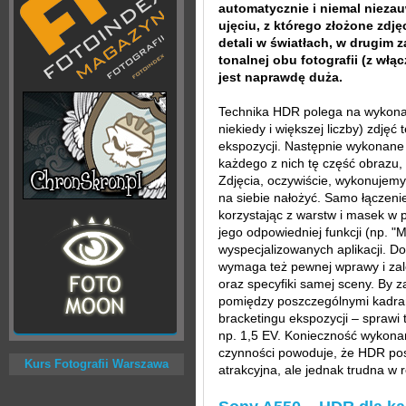
automatycznie i niemal nieza
ujęciu, z którego złożone zdję
detali w światłach, w drugim z
tonalnej obu fotografii (z włą
jest naprawdę duża.
Technika HDR polega na wykonan
niekiedy i większej liczby) zdję
ekspozycji. Następnie wykonane 
każdego z nich tę część obrazu, 
Zdjęcia, oczywiście, wykonujemy
na siebie nałożyć. Samo łączen
korzystając z warstw i masek w 
jego odpowiedniej funkcji (np. 
wyspecjalizowanych aplikacji. D
wymaga też pewnej wprawy i za
oraz specyfiki samej sceny. By 
pomiędzy poszczególnymi kadrami,
bracketingu ekspozycji – sprawi t
np. 1,5 EV. Konieczność wykona
czynności powoduje, że HDR post
Kurs Fotografii Warszawa
atrakcyjna, ale jednak trudna w r