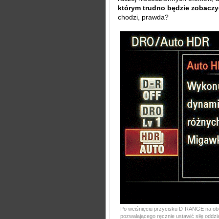
którym trudno będzie zobaczy
chodzi, prawda?
Po wciśnięciu przycisku D-RANGE na ob
pozwalającego ręcznie ustawić siłę oddzi