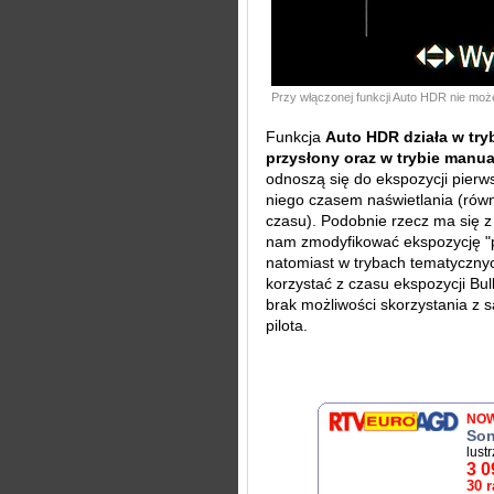
Przy włączonej funkcji Auto HDR nie może
Funkcja
Auto HDR działa w tryb
przysłony oraz w trybie manu
odnoszą się do ekspozycji pierws
niego czasem naświetlania (równ
czasu). Podobnie rzecz ma się z
nam zmodyfikować ekspozycję "p
natomiast w trybach tematycznyc
korzystać z czasu ekspozycji Bu
brak możliwości skorzystania 
pilota.
NO
Son
lust
3 0
30 r