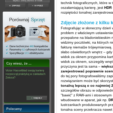
technik fotograficznych, które w 
oszałamiającą karierę, jest
HDR 
rozpiętości tonalnej zarejestrow
Zdjęcie złożone z kilku
Fotografując w słoneczny dzie
problem z właściwym ustawienie
przepalone na bladoniebieskim 
widzimy pocztówki, na których n
fakturę niemalże trójwymiarową.
słabo oświetlonych wnętrz – gdy
widok za oknem przypomina kart
widok za oknem, szczegóły wnę
Czy wiesz, że ...
przyczyna jest ta sama –
większ
Victor Hasselblad swoją karierę
zarejestrować poprawnie sceny
rozpoczął praktyką w zakładach
do tej pory fotografowaliśmy za
Zeissa?
rozwiązaniem może być skorzys
tonalną lepszą o co najmniej 
szczegółów obrazu w odpowiedni
"bawić" z RAW-ami i stosownym
wbudowane w aparat, jak np.
DR
lustrzankach produkowanych prze
Polecamy
tonalna sceny przekracza nawe