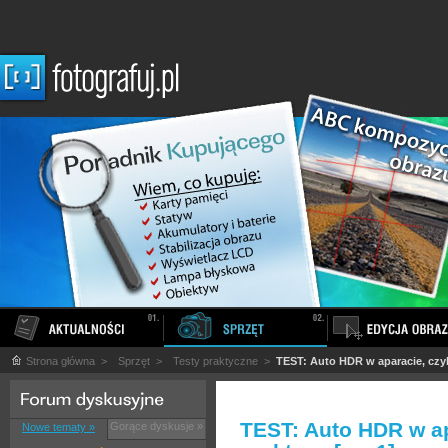
Strona główna
>
Sprzęt
>
Testy praktyczne
>
TEST: Auto HDR w aparacie, czyl
TEST: Auto HDR w ap
Gorące dyskusje »
Nowe tematy »