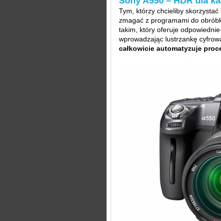
Sony A550 – HDR dla k
Tym, którzy chcieliby skorzystać
zmagać z programami do obróbki
takim, który oferuje odpowiednie
wprowadzając lustrzankę cyfro
całkowicie automatyzuje proc