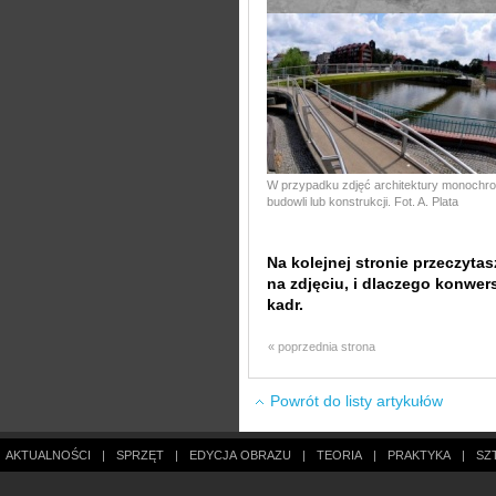
W przypadku zdjęć architektury monochro
budowli lub konstrukcji. Fot. A. Plata
Na kolejnej stronie przeczyta
na zdjęciu, i dlaczego konwers
kadr.
« poprzednia strona
Powrót do listy artykułów
AKTUALNOŚCI
|
SPRZĘT
|
EDYCJA OBRAZU
|
TEORIA
|
PRAKTYKA
|
SZ