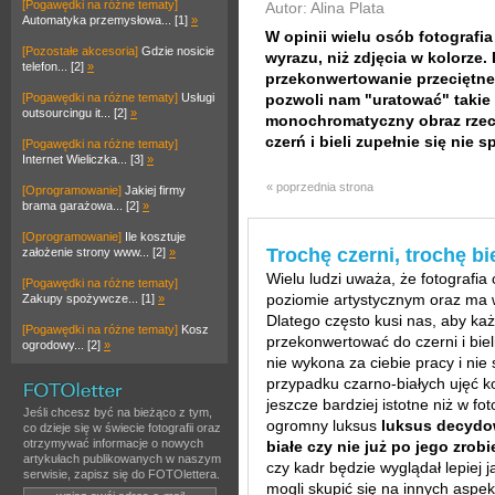
[Pogawędki na różne tematy]
Autor: Alina Plata
Automatyka przemysłowa... [1]
»
W opinii wielu osób fotografia
[Pozostałe akcesoria]
Gdzie nosicie
wyrazu, niż zdjęcia w kolorze.
telefon... [2]
»
przekonwertowanie przeciętne
[Pogawędki na różne tematy]
Usługi
pozwoli nam "uratować" takie 
outsourcingu it... [2]
»
monochromatyczny obraz rzecz
czerń i bieli zupełnie się nie 
[Pogawędki na różne tematy]
Internet Wieliczka... [3]
»
« poprzednia strona
[Oprogramowanie]
Jakiej firmy
brama garażowa... [2]
»
[Oprogramowanie]
Ile kosztuje
Trochę czerni, trochę bie
założenie strony www... [2]
»
Wielu ludzi uważa, że fotografia
[Pogawędki na różne tematy]
poziomie artystycznym oraz ma wi
Zakupy spożywcze... [1]
»
Dlatego często kusi nas, aby ka
[Pogawędki na różne tematy]
Kosz
przekonwertować do czerni i biel
ogrodowy... [2]
»
nie wykona za ciebie pracy i nie
przypadku czarno-białych ujęć 
jeszcze bardziej istotne niż w f
Jeśli chcesz być na bieżąco z tym,
ogromny luksus
luksus decydow
co dzieje się w świecie fotografii oraz
otrzymywać informacje o nowych
białe czy nie już po jego zrobi
artykułach publikowanych w naszym
czy kadr będzie wyglądał lepie
serwisie, zapisz się do FOTOlettera.
mogli skupić się na innych aspe