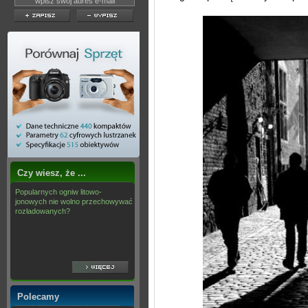
Czy wiesz, że ...
Popularnych ogniw litowo-
jonowych nie wolno przechowywać
rozładowanych?
Polecamy