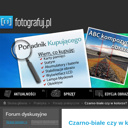
Strona główna
>
Praktyka
>
Porady praktyczne
>
Czarno-białe czy w kolorze?
Czarno-białe czy w 
Gorące dyskusje »
Nowe tematy »