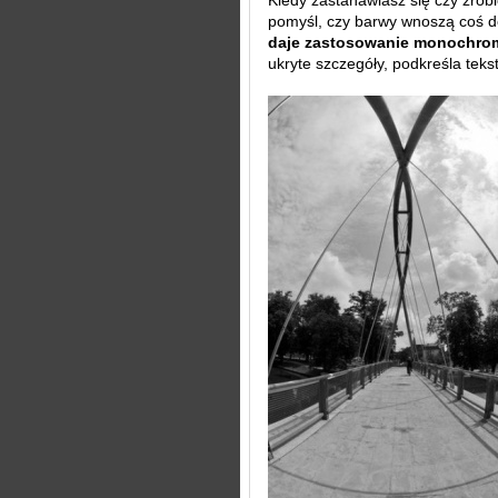
Kiedy zastanawiasz się czy zrobi
pomyśl, czy barwy wnoszą coś do
daje zastosowanie monochro
ukryte szczegóły, podkreśla tekstur