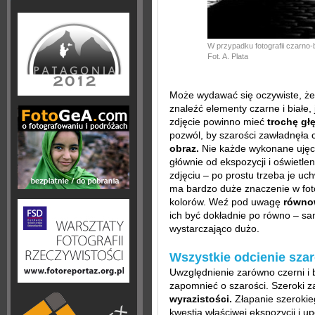
W przypadku fotografii czarno-bia
Fot. A. Plata
Może wydawać się oczywiste, że n
znaleźć elementy czarne i białe
zdjęcie powinno mieć
trochę głę
pozwól, by szarości zawładnęła 
obraz.
Nie każde wykonane ujęc
głównie od ekspozycji i oświetle
zdjęciu – po prostu trzeba je uc
ma bardzo duże znaczenie w fotog
kolorów. Weź pod uwagę
równow
ich być dokładnie po równo – sam
wystarczająco dużo.
Wszystkie odcienie szar
Uwzględnienie zarówno czerni i b
zapomnieć o szarości. Szeroki z
wyrazistości.
Złapanie szerokie
kwestią właściwej ekspozycji i u