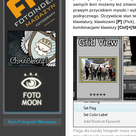
samych ikon możemy też zmieniać
prawym przyciskiem myszki i wy
podręcznego. Oczywiście stan 
klawiatury, klawiszami
[P]
(Pick)
kombinacjami klawiszy
[Ctrl]+[S
Kurs Fotografii Warszawa
Flaga dla każdej fotografii może z
przy zdjęciach czasem wyświetlane 