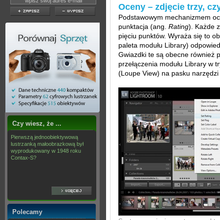
Oceny – zdjęcie trzy, c
Podstawowym mechanizmem oceni
punktacja (ang.
Rating
). Każde 
pięciu punktów. Wyraża się to 
paleta modułu Library) odpowiedn
Gwiazdki te są obecne również p
przełączenia modułu Library w t
(Loupe View) na pasku narzędzi 
Czy wiesz, że ...
Pierwszą jednoobiektywową
lustrzanką małoobrazkową był
wyprodukowany w 1948 roku
Contax-S?
Polecamy