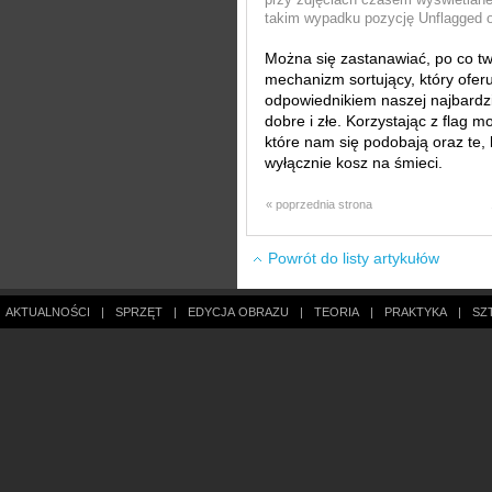
takim wypadku pozycję Unflagged oz
Można się zastanawiać, po co t
mechanizm sortujący, który oferu
odpowiednikiem naszej najbardzi
dobre i złe. Korzystając z flag 
które nam się podobają oraz te
wyłącznie kosz na śmieci.
« poprzednia strona
Powrót do listy artykułów
AKTUALNOŚCI
|
SPRZĘT
|
EDYCJA OBRAZU
|
TEORIA
|
PRAKTYKA
|
SZ