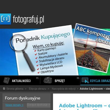
Strona główna
>
Edycja obrazu
>
Narzędzia do edycji
>
Adobe Lightroom – ciem
Adobe Lightroom – 
Gorące dyskusje »
Nowe tematy »