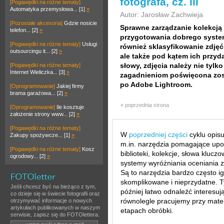
fotografa, cz. III
[Pogawędki na różne tematy]
Automatyka przemysłowa... [1]
»
Autor: Jarosław Zachwieja
[Pozostałe akcesoria]
Gdzie nosicie
Sprawne zarządzanie kolekcją f
telefon... [2]
»
przygotowania dobrego syste
[Pogawędki na różne tematy]
Usługi
również sklasyfikowanie zdjęć
outsourcingu it... [2]
»
ale także pod kątem ich przyd
słowy, zdjęcia należy nie tylk
[Pogawędki na różne tematy]
Internet Wieliczka... [3]
»
zagadnieniom poświęcona zost
po Adobe Lightroom.
[Oprogramowanie]
Jakiej firmy
brama garażowa... [2]
»
« poprzednia strona
[Oprogramowanie]
Ile kosztuje
założenie strony www... [2]
»
[Pogawędki na różne tematy]
W
poprzedniej części
cyklu opis
Zakupy spożywcze... [1]
»
m.in. narzędzia pomagające upo
[Pogawędki na różne tematy]
Kosz
biblioteki, kolekcje, słowa kluc
ogrodowy... [2]
»
systemy wyróżniania oceniania zd
Są to narzędzia bardzo często 
skomplikowane i nieprzydatne. 
Jeśli chcesz być na bieżąco z tym,
później łatwo odnaleźć interesują
co dzieje się w świecie fotografii oraz
równolegle pracujemy przy mater
otrzymywać informacje o nowych
artykułach publikowanych w naszym
etapach obróbki.
serwisie, zapisz się do FOTOlettera.