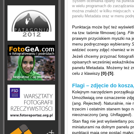
System oceniania oparty na punktac
w wielu programach do zarządzania 
można znaleźć w kilku miejscach: 
panelu Metadata oraz w menu podrę
Punktacja może być też wyświetl
na tzw. taśmie filmowej (ang.
Fil
prawym przyciskiem myszki na jed
menu podręcznego wybieramy
S
widzieć oceny zdjęć również w 
Jeżeli chcemy przyznać fotografii
opisanych wcześniej wskaźników
panelu Metadata. Możemy też zro
celu z klawiszy
[0]-[5]
.
Flagi – zdjęcie do kosza
Kolejnym narzędziem porządkują
Umożliwiają one oznaczenie zdj
(ang.
Rejected
). Naturalnie, nie
trzecim i ostatnim stanem tego 
nieoznaczony (ang.
Unflagged
).
Stan flag nie jest wyświetlany 
miniaturami na dolnym panelu p
punktacji mają one postać małyc