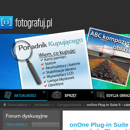
Strona główna
>
Aktualności
>
Oprogramowanie
>
onOne Plug-in Suite 5 – za
onOne Plug-in Suite
Gorące dyskusje »
Nowe tematy »