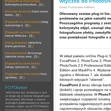
wtyczek do Photos
[Pogawędki na różne tematy]
Automatyka przemysłowa... [1]
»
Dodał: Przemysław Imieliński
[Pozostałe akcesoria]
Gdzie nosicie
Oferowany zestaw plug-in’ów 
telefon... [2]
»
problemów na jakie natrafić mo
[Pogawędki na różne tematy]
Usługi
Poszczególne programy z zes
outsourcingu it... [2]
»
kolorystykę zdjęć, usunąć zbę
fotograficzne efekty, zmodyfi
[Pogawędki na różne tematy]
Internet Wieliczka... [3]
»
oraz powiększać fotografie o z
[Oprogramowanie]
Jakiej firmy
brama garażowa... [2]
»
[Oprogramowanie]
Ile kosztuje
W skład pakietu onOne Plug-in 
założenie strony www... [2]
»
FocalPoint 2, PhotoTune 3, Phot
[Pogawędki na różne tematy]
PhotoTools 2.5 Professional Edit
Zakupy spożywcze... [1]
»
Edition and MaskPro 4. Wydanie
[Pogawędki na różne tematy]
Kosz
zgodne z Windows 7, ale dodatko
ogrodowy... [2]
»
bitowych edycjach "okienek".
FocalPoint 2
teraz oferuje bardz
(bokeh) i opcje pozwalające na 
Jeśli chcesz być na bieżąco z tym,
biblioteki obiektywów. W
PhotoT
co dzieje się w świecie fotografii oraz
zwiększające rozpiętość tonalną
otrzymywać informacje o nowych
artykułach publikowanych w naszym
przepalenia najjaśniejszych punk
serwisie, zapisz się do FOTOlettera.
najciemniejszych obszarów zdję