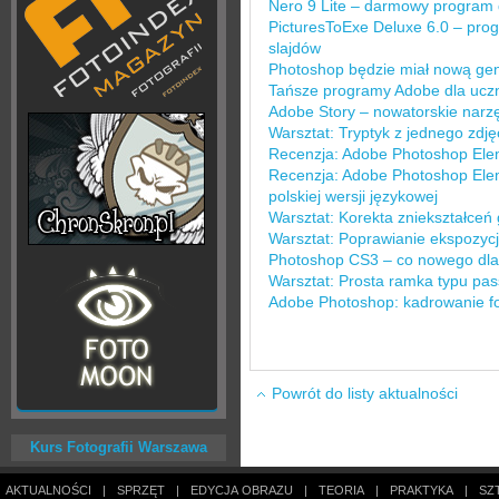
Nero 9 Lite – darmowy program 
PicturesToExe Deluxe 6.0 – pro
slajdów
Photoshop będzie miał nową ge
Tańsze programy Adobe dla uczn
Adobe Story – nowatorskie narzę
Warsztat: Tryptyk z jednego zdj
Recenzja: Adobe Photoshop Ele
Recenzja: Adobe Photoshop Ele
polskiej wersji językowej
Warsztat: Korekta zniekształce
Warsztat: Poprawianie ekspozycj
Photoshop CS3 – co nowego dla 
Warsztat: Prosta ramka typu pas
Adobe Photoshop: kadrowanie fot
Powrót do listy aktualności
Kurs Fotografii Warszawa
AKTUALNOŚCI
|
SPRZĘT
|
EDYCJA OBRAZU
|
TEORIA
|
PRAKTYKA
|
SZ