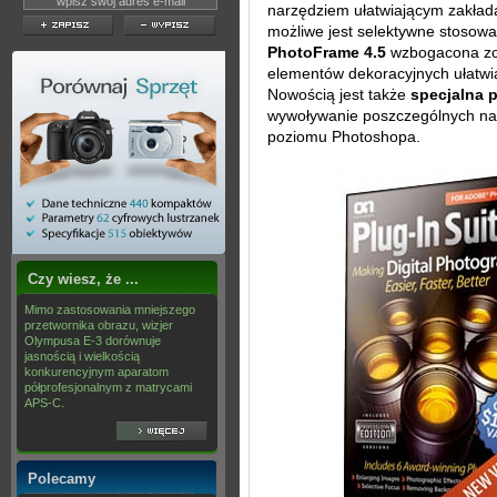
narzędziem ułatwiającym zakład
możliwe jest selektywne stosowan
PhotoFrame 4.5
wzbogacona zost
elementów dekoracyjnych ułatwia
Nowością jest także
specjalna p
wywoływanie poszczególnych nar
poziomu Photoshopa.
Czy wiesz, że ...
Mimo zastosowania mniejszego
przetwornika obrazu, wizjer
Olympusa E-3 dorównuje
jasnością i wielkością
konkurencyjnym aparatom
półprofesjonalnym z matrycami
APS-C.
Polecamy