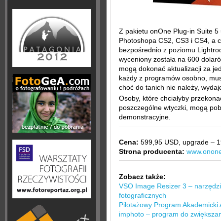
Z pakietu onOne Plug-in Suite 5
Photoshopa CS2, CS3 i CS4, a c
bezpośrednio z poziomu Lightroo
wyceniony została na 600 dolaró
mogą dokonać aktualizacji za jed
każdy z programów osobno, musi
choć do tanich nie należy, wydaj
Osoby, które chciałyby przekonać
poszczególne wtyczki, mogą pobr
demonstracyjne.
Cena:
599,95 USD, upgrade – 
Strona producenta:
www.onone
Zobacz także:
VSO Image Resizer 3 – narzędzi
fotograficznych
Pilotażowy Program Akademicki 
imphoto – program do zwiększani