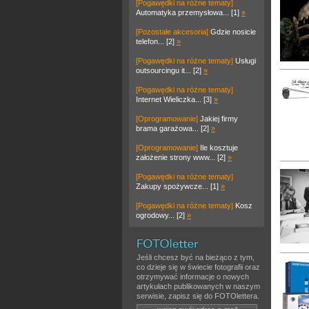
[Pogawędki na różne tematy]
Automatyka przemysłowa... [1]
»
[Pozostałe akcesoria]
Gdzie nosicie
telefon... [2]
»
[Pogawędki na różne tematy]
Usługi
outsourcingu it... [2]
»
[Pogawędki na różne tematy]
Internet Wieliczka... [3]
»
[Oprogramowanie]
Jakiej firmy
brama garażowa... [2]
»
[Oprogramowanie]
Ile kosztuje
założenie strony www... [2]
»
[Pogawędki na różne tematy]
Zakupy spożywcze... [1]
»
[Pogawędki na różne tematy]
Kosz
ogrodowy... [2]
»
Jeśli chcesz być na bieżąco z tym,
co dzieje się w świecie fotografii oraz
otrzymywać informacje o nowych
artykułach publikowanych w naszym
serwisie, zapisz się do FOTOlettera.