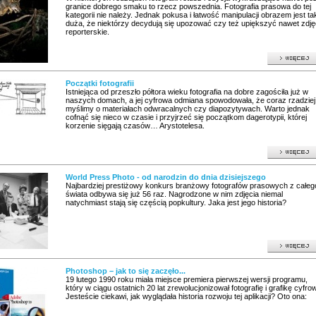
granice dobrego smaku to rzecz powszednia. Fotografia prasowa do tej
kategorii nie należy. Jednak pokusa i łatwość manipulacji obrazem jest ta
duża, że niektórzy decydują się upozować czy też upiększyć nawet zdję
reporterskie.
Początki fotografii
Istniejąca od przeszło półtora wieku fotografia na dobre zagościła już w
naszych domach, a jej cyfrowa odmiana spowodowała, że coraz rzadziej
myślimy o materiałach odwracalnych czy diapozytywach. Warto jednak
cofnąć się nieco w czasie i przyjrzeć się początkom dagerotypii, której
korzenie sięgają czasów… Arystotelesa.
World Press Photo - od narodzin do dnia dzisiejszego
Najbardziej prestiżowy konkurs branżowy fotografów prasowych z całeg
świata odbywa się już 56 raz. Nagrodzone w nim zdjęcia niemal
natychmiast stają się częścią popkultury. Jaka jest jego historia?
Photoshop – jak to się zaczęło...
19 lutego 1990 roku miała miejsce premiera pierwszej wersji programu,
który w ciągu ostatnich 20 lat zrewolucjonizował fotografię i grafikę cyfro
Jesteście ciekawi, jak wyglądała historia rozwoju tej aplikacji? Oto ona: