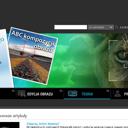
szuka
Zdjęcia, które kłamią?
W niektórych rodzajach fotografii retusz i edycja wykraczające nawet po