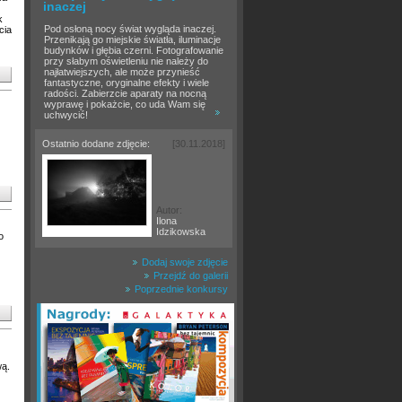
inaczej
k
Pod osłoną nocy świat wygląda inaczej.
cia
Przenikają go miejskie światła, iluminacje
budynków i głębia czerni. Fotografowanie
przy słabym oświetleniu nie należy do
najłatwiejszych, ale może przynieść
fantastyczne, oryginalne efekty i wiele
radości. Zabierzcie aparaty na nocną
wyprawę i pokażcie, co uda Wam się
uchwycić!
Ostatnio dodane zdjęcie:
[30.11.2018]
Autor:
Ilona
Idzikowska
o
Dodaj swoje zdjęcie
Przejdź do galerii
Poprzednie konkursy
wą.