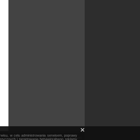
×
erwisu, w celu administrowania serwisem, poprawy
mapa serwisu
reklama
kontakt
ystycznych i targetowania behawioralnego reklamy