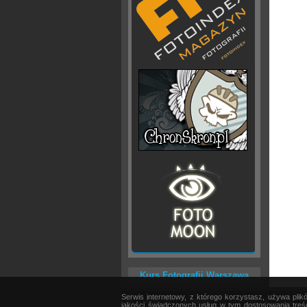
Kurs Fotografii Warszawa
Serwis internetowy, z którego korzystasz, używa pli
AKTUALNOŚCI
|
SPRZĘT
|
EDYCJA OBRAZU
jakości świadczonych usług w tym dostosowania treśc