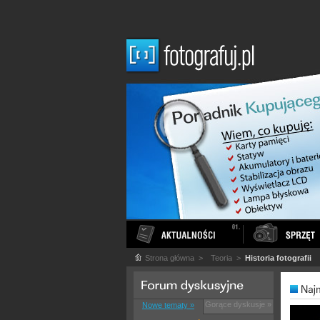
Strona główna
>
Teoria
>
Historia fotografii
Gorące dyskusje »
Nowe tematy »