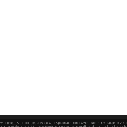
ków cookies. Są to pliki instalowane w urządzeniach końcowych osób korzystających z s
|
TEORIA
|
PRAKTYKA
|
SZTUKA
i serwisu do preferencji użytkownika, utrzymania sesji użytkownika oraz dla celów stat