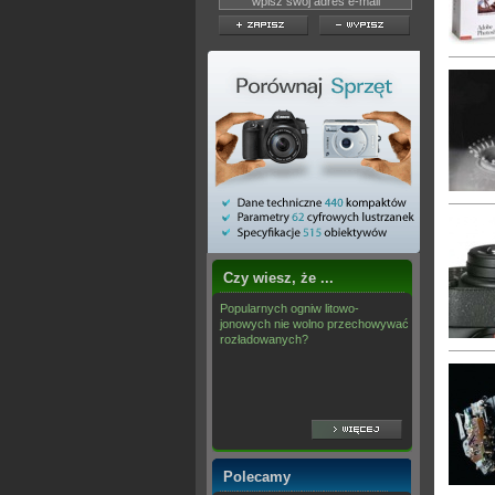
Czy wiesz, że ...
Popularnych ogniw litowo-
jonowych nie wolno przechowywać
rozładowanych?
Polecamy