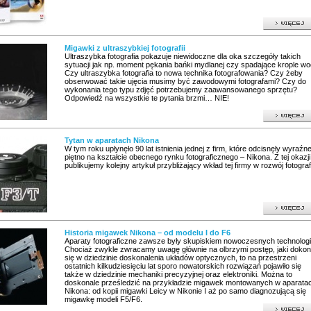
Migawki z ultraszybkiej fotografii
Ultraszybka fotografia pokazuje niewidoczne dla oka szczegóły takich
sytuacji jak np. moment pękania bańki mydlanej czy spadające krople wo
Czy ultraszybka fotografia to nowa technika fotografowania? Czy żeby
obserwować takie ujęcia musimy być zawodowymi fotografami? Czy do
wykonania tego typu zdjęć potrzebujemy zaawansowanego sprzętu?
Odpowiedź na wszystkie te pytania brzmi… NIE!
Tytan w aparatach Nikona
W tym roku upłynęło 90 lat istnienia jednej z firm, które odcisnęły wyraźn
piętno na kształcie obecnego rynku fotograficznego – Nikona. Z tej okazji
publikujemy kolejny artykuł przybliżający wkład tej firmy w rozwój fotografi
Historia migawek Nikona – od modelu I do F6
Aparaty fotograficzne zawsze były skupiskiem nowoczesnych technologii
Chociaż zwykle zwracamy uwagę głównie na olbrzymi postęp, jaki dokon
się w dziedzinie doskonalenia układów optycznych, to na przestrzeni
ostatnich kilkudziesięciu lat sporo nowatorskich rozwiązań pojawiło się
także w dziedzinie mechaniki precyzyjnej oraz elektroniki. Można to
doskonale prześledzić na przykładzie migawek montowanych w aparata
Nikona: od kopii migawki Leicy w Nikonie I aż po samo diagnozującą się
migawkę modeli F5/F6.