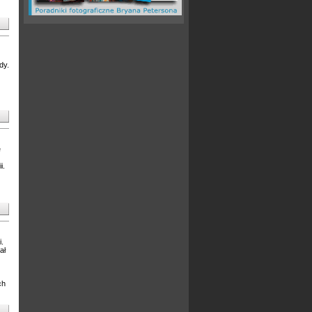
dy.
e
i.
.
ał
ch