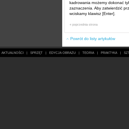
kadrowania możemy dokonać ty
zaznaczenia. Aby zatwierdzić pr
wciskamy klawisz [Enter].
« poprzednia strona
Powrót do listy artykułów
AKTUALNOŚCI
|
SPRZĘT
|
EDYCJA OBRAZU
|
TEORIA
|
PRAKTYKA
|
SZ