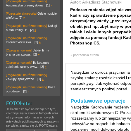
[Pogawędki na różne tematy]
Autor: Arkadiusz Stachowski
Automatyka przemysłowa... [1]
»
Podczas robienia zdjęć nie z
[Pozostałe akcesoria]
Gdzie nosicie
kadru czy sprawdzenie popraw
telefon... [2]
»
otrzymujemy wtedy „przekrzyw
[Pogawędki na różne tematy]
Usługi
obiekt jest np. zbyt mały w p
outsourcingu it... [2]
»
takich i wielu innych przyp
zdjęcie za pomocą funkcji Kad
[Pogawędki na różne tematy]
Internet Wieliczka... [3]
»
Photoshop CS.
[Oprogramowanie]
Jakiej firmy
brama garażowa... [2]
»
« poprzednia strona
[Oprogramowanie]
Ile kosztuje
założenie strony www... [2]
»
Narzędzie to oprócz przycinania
[Pogawędki na różne tematy]
szybką zmianę rozdzielczości i 
Zakupy spożywcze... [1]
»
perspektywy. Jak wykonać odpowi
[Pogawędki na różne tematy]
Kosz
zamieszczonych poniżej porad.
ogrodowy... [2]
»
Podstawowe operacje
Narzędzie Kadrowanie możemy wy
Jeśli chcesz być na bieżąco z tym,
skrótem klawiaturowym C. Po za
co dzieje się w świecie fotografii oraz
otrzymywać informacje o nowych
rozszerzamy lub zmniejszamy w
artykułach publikowanych w naszym
uchwytów na rogach lub bokach 
serwisie, zapisz się do FOTOlettera.
będziemy mogli dokonać obrotu –