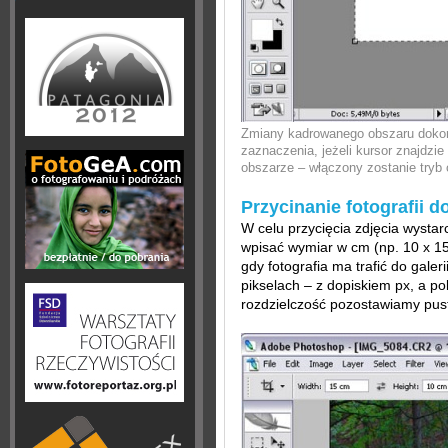
Zmiany kadrowanego obszaru dokon
zaznaczenia, jeżeli kursor znajdzi
obszarze – włączony zostanie tryb 
Przycinanie fotografii 
W celu przycięcia zdjęcia wystar
wpisać wymiar w cm (np. 10 x 15
gdy fotografia ma trafić do gale
pikselach – z dopiskiem px, a p
rozdzielczość pozostawiamy pus