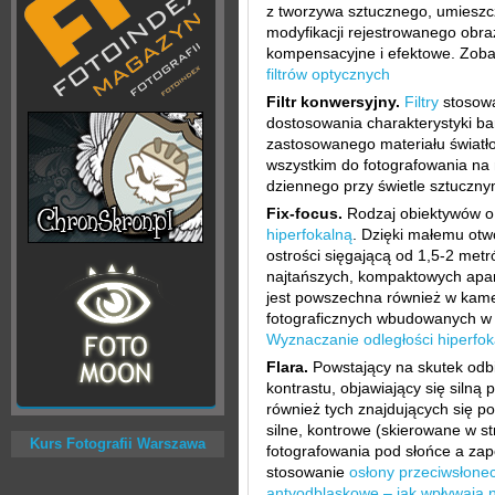
z tworzywa sztucznego, umieszc
modyfikacji rejestrowanego obraz
kompensacyjne i efektowe. Zoba
filtrów optycznych
Filtr konwersyjny.
Filtry
stosowa
dostosowania charakterystyki ba
zastosowanego materiału światło
wszystkim do fotografowania na 
dziennego przy świetle sztuczn
Fix-focus.
Rodzaj obiektywów o o
hiperfokalną
. Dzięki małemu otw
ostrości sięgającą od 1,5-2 met
najtańszych, kompaktowych apara
jest powszechna również w kame
fotograficznych wbudowanych w 
Wyznaczanie odległości hiperfok
Flara.
Powstający na skutek odb
kontrastu, objawiający się silną 
również tych znajdujących się p
silne, kontrowe (skierowane w st
Kurs Fotografii Warszawa
fotografowania pod słońce a za
stosowanie
osłony przeciwsłone
antyodblaskowe – jak wpływają n