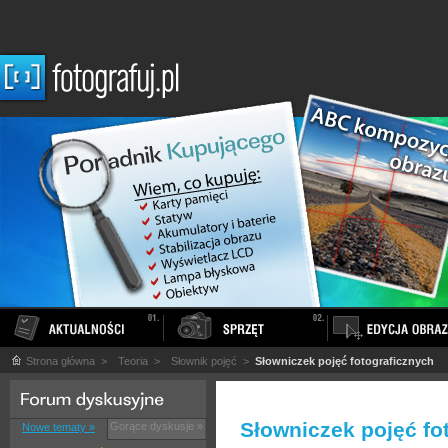
Strona główna
>
Teoria
>
Słownik pojęć
>
Słowniczek pojęć fotograficznych
Słowniczek pojęć fo
Gorące dyskusje »
Nowe tematy »