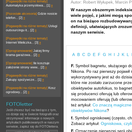
[Pogawędki na różne tematy]
Autor: Robert Wyłupek, Marcin P
Automatyka przemysłowa... [1]
»
W naszym obszernym indeksie
[Pozostałe akcesoria]
Gdzie nosicie
wiele pojęć, z jakimi mogą spo
telefon... [2]
»
on na bieżąco rozbudowywany 
[Pogawędki na różne tematy]
Usługi
definicji, ułatwiających zroz
outsourcingu it... [2]
»
naszym serwisie.
[Pogawędki na różne tematy]
Internet Wieliczka... [3]
»
[Oprogramowanie]
Jakiej firmy
A
B
C
D
E
F
G
H
I
J
K
L
brama garażowa... [2]
»
[Oprogramowanie]
Ile kosztuje
F.
Symbol bagnetu, służącego do
założenie strony www... [2]
»
Nikona. Po raz pierwszy pojawił 
[Pogawędki na różne tematy]
wykorzystywany jest aż do dzisi
Zakupy spożywcze... [1]
»
które nie zostało zarzucone pr
obiektywów autofokus, to bagnet
[Pogawędki na różne tematy]
Kosz
ogrodowy... [2]
»
się producenci oferują lub ofero
mocowaniem oferują (lub oferowal
też artykuł:
Co znaczą magiczne 
Jeśli chcesz być na bieżąco z tym,
obiektywów Nikona
?
co dzieje się w świecie fotografii oraz
f.
Symbol ogniskowej (często, ch
otrzymywać informacje o nowych
artykułach publikowanych w naszym
Zobacz artykuł:
Ogniskowa, czyli
serwisie, zapisz się do FOTOlettera.
F.
Oznaczenie pierwszej serii o