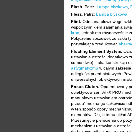
Flash.
Patrz:
Lampa błyskowa
,
Flesz.
Patrz:
Lampa błyskowa
Flint.
Odmiana ołowiowego szkła
współczynnikiem załamania świat
kron
, jednak ma równocześnie zn
Połączenie soczewek ze szkła typ
pozwalająca zredukować
aberra
Floating Element System.
Ozna
ustawiania ostrości dodatkowo z
sumie dwie). Taka konstrukcja 
astygmatyzmu
w całym zakresie 
odległości przedmiotowych. Powo
uniwersalnych obiektywach makr
Focus Clutch.
Opatentowany prz
obiektywów serii AT-X PRO mec
manualnym ustawianiem ostrości.
przodu" można go całkowicie od
w ten sposób opory mechanizmu
elementów. Dzięki temu układ AF 
Przesunięcie pierścienia do poz
mechanizmu ustawiania ostrości
dodatkowo odłączenia napędu au