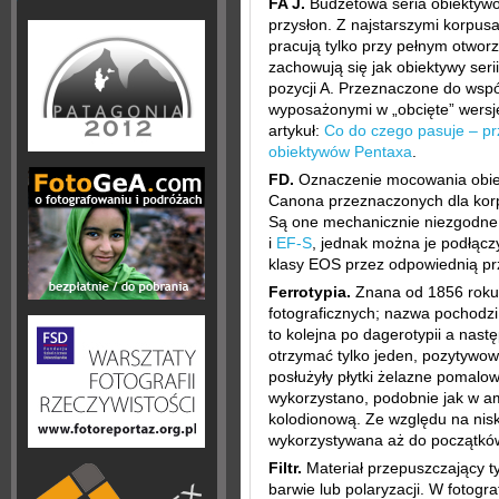
FA J.
Budżetowa seria obiektywó
przysłon. Z najstarszymi korpu
pracują tylko przy pełnym otwor
zachowują się jak obiektywy seri
pozycji A. Przeznaczone do wsp
wyposażonymi w „obcięte” wers
artykuł:
Co do czego pasuje – p
obiektywów Pentaxa
.
FD.
Oznaczenie mocowania obie
Canona przeznaczonych dla kor
Są one mechanicznie niezgodne 
i
EF-S
, jednak można je podłąc
klasy EOS przez odpowiednią pr
Ferrotypia.
Znana od 1856 roku
fotograficznych; nazwa pochodzi 
to kolejna po dagerotypii a nast
otrzymać tylko jeden, pozytywow
posłużyły płytki żelazne pomalo
wykorzystano, podobnie jak w am
kolodionową. Ze względu na niski
wykorzystywana aż do początkó
Filtr.
Materiał przepuszczający ty
barwie lub polaryzacji. W fotograf