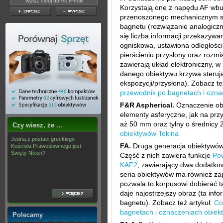
Korzystają one z napędu AF wb
przenoszonego mechanicznym sp
bagnetu (rozwiązanie analogiczn
się liczba informacji przekazywa
ogniskowa, ustawiona odległości
pierścieniu przysłony oraz rozmi
zawierają układ elektroniczny, w
danego obiektywu krzywa steruj
ekspozycji/przysłona). Zobacz te
przewodnik po bagnetach i ozn
F&R Aspherical.
Oznaczenie ob
elementy asferyczne, jak na prz
aż 50 mm oraz tylny o średnicy 
Czy wiesz, że ...
obiektywów Tokina
Jedną z postaci greckiego
FA.
Druga generacja obiektywów
Kościoła Prawosławnego jest
Święty Nikon?
Część z nich zawiera funkcje
Po
KAF2
, zawierający dwa dodatkowe
seria obiektywów ma również za
pozwala to korpusowi dobierać ta
daje najostrzejszy obraz (ta inf
bagnetu). Zobacz też artykuł:
Co
bagnetach i oznaczeniach obie
Polecamy