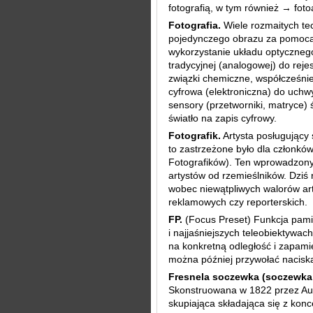
fotografią, w tym również → fot
Fotografia.
Wiele rozmaitych te
pojedynczego obrazu za pomocą 
wykorzystanie układu optycznego,
tradycyjnej (analogowej) do rejes
związki chemiczne, współcześnie
cyfrowa (elektroniczna) do uchw
sensory (przetworniki, matryce) 
światło na zapis cyfrowy.
Fotografik.
Artysta posługujący 
to zastrzeżone było dla członkó
Fotografików). Ten wprowadzony
artystów od rzemieślników. Dziś 
wobec niewątpliwych walorów art
reklamowych czy reporterskich.
FP.
(Focus Preset) Funkcja pamię
i najjaśniejszych teleobiektywa
na konkretną odległość i zapamię
można później przywołać naciska
Fresnela soczewka (soczewka
Skonstruowana w 1822 przez Au
skupiająca składająca się z kon