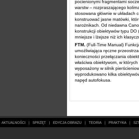
pocienionymi fragmentami socze
warstw – rozpraszającego kolimat
stosowana głównie w układach c
konstruować jasne matówki, któ
narożnikach. Od niedawna Cano
konstrukcji obiektywów typu DO (
mniejsze i lżejsze niż ich klasyc
FTM.
(Full-Time Manual) Funkcj
umożliwiająca ręczne przeostr
konieczności przełączania obiek
właściwa obiektywom, w któryc
wyposażony w silnik pierścieniow
wyprodukowano kilka obiektywó
napęd autofokusa.
AKTUALNOŚCI
|
SPRZĘT
|
EDYCJA OBRAZU
|
TEORIA
|
PRAKTYKA
|
SZ