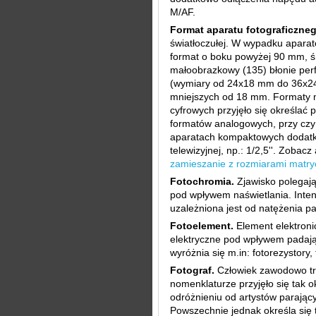
M/AF.
Format aparatu fotograficzneg
światłoczułej. W wypadku aparat
format o boku powyżej 90 mm, 
małoobrazkowy (135) błonie per
(wymiary od 24x18 mm do 36x24
mniejszych od 18 mm. Formaty 
cyfrowych przyjęło się określać
formatów analogowych, przy cz
aparatach kompaktowych dodat
telewizyjnej, np.: 1/2,5''. Zobacz
zamieszanie z rozmiarami matry
Fotochromia.
Zjawisko polegaj
pod wpływem naświetlania. Inten
uzależniona jest od natężenia p
Fotoelement.
Element elektronic
elektryczne pod wpływem padają
wyróżnia się m.in: fotorezystory, 
Fotograf.
Człowiek zawodowo trud
nomenklaturze przyjęło się tak 
odróżnieniu od artystów parający
Powszechnie jednak określa się 