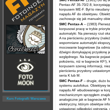
SMC Pentax-AF
(1981) Do tej s
Pentax-AF 35-70/2.8, korzystają
korpusem ME-F. Był to nieudan
napędu AF do obiektywu. Obiekt
zachowuje się jak manualny obie
SMC Pentax-A
– (1983) Pierwsz
korpusowi pracę w trybie prioryt
automatyki. Na pierwszy rzut ok
A na pierścieniu przysłony (nale
wspomniane automatyki ekspozyc
mocowanie bagnetowe (ta odmi
dźwigni domykającej przysłonę j
względnego. Na bagnecie pojawił
położeniu, niż w bagnecie KF!),
korpusem szereg informacji, nie
pierścieniu przysłony ustawiony
seria K lub M.
SMC Pentax-F
– drugie, dużo b
systemu autofokus. Obiektywy te
napędu AF wbudowanego w korp
mechanicznym sprzęgłem znajduj
Kurs Fotografii Warszawa
analogiczne jak w bagnecie AF N
elektryczny, którym obiektyw inf
ustawionej odległości ostrzenia, 