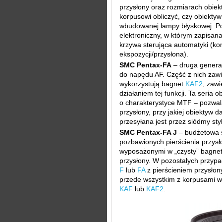
przysłony oraz rozmiarach obiek
korpusowi obliczyć, czy obiektyw 
wbudowanej lampy błyskowej. Pon
elektroniczny, w którym zapisan
krzywa sterująca automatyki (ko
ekspozycji/przysłona).
SMC Pentax-FA
– druga genera
do napędu AF. Część z nich zaw
wykorzystują bagnet
KAF2
, zawi
działaniem tej funkcji. Ta seria
o charakterystyce MTF – pozwal
przysłony, przy jakiej obiektyw d
przesyłana jest przez siódmy sty
SMC Pentax-FA J
– budżetowa s
pozbawionych pierścienia przysł
wyposażonymi w „czysty” bagnet 
przysłony. W pozostałych przypa
F
lub
FA
z pierścieniem przysłon
przede wszystkim z korpusami w
KAF
lub
KAF2
.