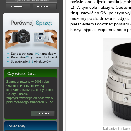
naświetlone zdjęcie posiłkując si
L). W tym celu należy w
Custom 
ring
ustawić na
ON
, po czym wy
możemy po skadrowaniu zdjęcia 
pierścieniem i dokonać pomiaru
korzystając ze wspomnianego p
Czy wiesz, że ...
Zaprezentowany w 2003 roku
Olympus E-1 był pierwszą
lustrzanką należącą do systemu
Cztery Trzecie –
zaprojektowanego od podstaw w
pełni cyfrowego standardu SLR?
Polecamy
Najbardziej uniwers