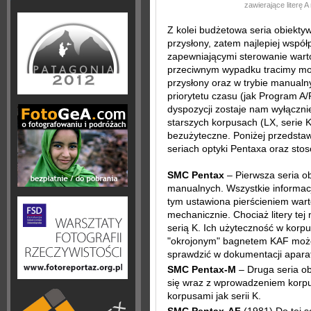
zawierające literę A
Z kolei budżetowa seria obiekt
przysłony, zatem najlepiej wspó
zapewniającymi sterowanie wart
przeciwnym wypadku tracimy moż
przysłony oraz w trybie manua
priorytetu czasu (jak Program A
dyspozycji zostaje nam wyłączni
starszych korpusach (LX, serie K
bezużyteczne. Poniżej przedsta
seriach optyki Pentaxa oraz st
SMC Pentax
– Pierwsza seria 
manualnych. Wszystkie informa
tym ustawiona pierścieniem war
mechanicznie. Chociaż litery tej
serią K. Ich użyteczność w korp
"okrojonym" bagnetem KAF może 
sprawdzić w dokumentacji apara
SMC Pentax-M
– Druga seria o
się wraz z wprowadzeniem korpu
korpusami jak serii K.