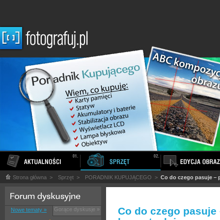
Strona główna
>
Sprzęt
>
PORADNIK KUPUJĄCEGO
>
Co do czego pasuje – 
Co do czego pasuje
Gorące dyskusje »
Nowe tematy »