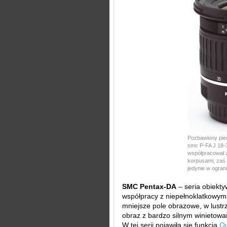
Pozbawiony pier
smc P-FA J 18-
współpracował 
korpusami, zaś
jedynie w ogran
SMC Pentax-DA
– seria obiekt
współpracy z niepełnoklatkowym
mniejsze pole obrazowe, w lust
obraz z bardzo silnym winietowa
W tej serii pojawiła się funkcja
Qu