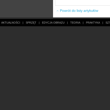
Powrót do listy artykułów
AKTUALNOŚCI
|
SPRZĘT
|
EDYCJA OBRAZU
|
TEORIA
|
PRAKTYKA
|
SZ