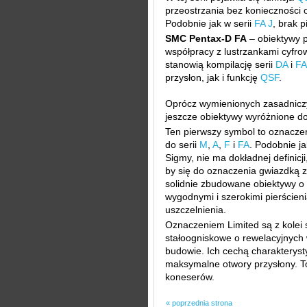
przeostrzania bez konieczności 
Podobnie jak w serii
FA J
, brak p
SMC Pentax-D FA
– obiektywy 
współpracy z lustrzankami cyfr
stanowią kompilację serii
DA
i
FA
przysłon, jak i funkcję
QSF
.
Oprócz wymienionych zasadniczy
jeszcze obiektywy wyróżnione 
Ten pierwszy symbol to oznacze
do serii
M
,
A
,
F
i
FA
. Podobnie j
Sigmy, nie ma dokładnej definicj
by się do oznaczenia gwiazdką z
solidnie zbudowane obiektywy o 
wygodnymi i szerokimi pierścieni
uszczelnienia.
Oznaczeniem Limited są z kolei
stałoogniskowe o rewelacyjnych 
budowie. Ich cechą charakteryst
maksymalne otwory przysłony. 
koneserów.
« poprzednia strona