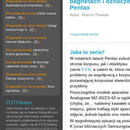
bagnetach i oznacz
[Pogawędki na różne tematy]
Automatyka przemysłowa... [1]
»
Pentax
[Pozostałe akcesoria]
Gdzie nosicie
Autor: Marcin Pawlak
telefon... [2]
»
[Pogawędki na różne tematy]
Usługi
outsourcingu it... [2]
»
« poprzednia strona
[Pogawędki na różne tematy]
Internet Wieliczka... [3]
»
[Oprogramowanie]
Jakiej firmy
Jaka to seria?
brama garażowa... [2]
»
W ostatnich latach Pentax zub
[Oprogramowanie]
Ile kosztuje
stronie korpusu, jak i obiektywu
założenie strony www... [2]
»
(serie
K
i
M
, a zatem te, które n
[Pogawędki na różne tematy]
problemy ze współpracą z korpus
Zakupy spożywcze... [1]
»
pozwalającej korpusowi stwierdzi
przysłony.
[Pogawędki na różne tematy]
Kosz
ogrodowy... [2]
»
Poszczególne modele aparatów ro
Analogowe MZ-60/ZX-60 w ogóle
(chyba, że… nakleimy kawałek t
Jeśli chcesz być na bieżąco z tym,
miejscu, gdzie trafiają styki a
co dzieje się w świecie fotografii oraz
zdjęcie, jednak będzie ono niedo
otrzymywać informacje o nowych
W wygodniejszej sytuacji są posia
artykułach publikowanych w naszym
serwisie, zapisz się do FOTOlettera.
K (oraz bliźniaczych Samsungó