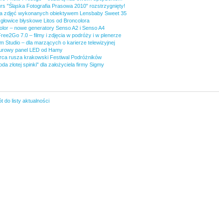
rs "Śląska Fotografia Prasowa 2010" rozstrzygnięty!
ia zdjęć wykonanych obiektywem Lensbaby Sweet 35
głowice błyskowe Litos od Broncolora
olor – nowe generatory Senso A2 i Senso A4
ree2Go 7.0 – filmy i zdjęcia w podróży i w plenerze
m Studio – dla marzących o karierze telewizyjnej
turowy panel LED od Hamy
rca rusza krakowski Festiwal Podróżników
da złotej spinki" dla założyciela firmy Sigmy
 do listy aktualności