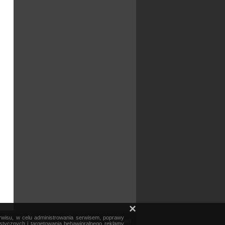
×
erwisu, w celu administrowania serwisem, poprawy
mapa serwisu
reklama
kontakt
ystycznych i targetowania behawioralnego reklamy