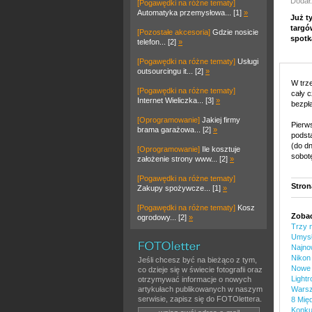
Dodał
[Pogawędki na różne tematy]
Automatyka przemysłowa... [1]
»
Już t
targó
[Pozostałe akcesoria]
Gdzie nosicie
spotk
telefon... [2]
»
[Pogawędki na różne tematy]
Usługi
outsourcingu it... [2]
»
W trze
[Pogawędki na różne tematy]
cały c
Internet Wieliczka... [3]
»
bezpła
[Oprogramowanie]
Jakiej firmy
Pierw
brama garażowa... [2]
»
podsta
(do dn
[Oprogramowanie]
Ile kosztuje
sobotę
założenie strony www... [2]
»
[Pogawędki na różne tematy]
Stron
Zakupy spożywcze... [1]
»
[Pogawędki na różne tematy]
Kosz
Zobac
ogrodowy... [2]
»
Trzy 
Umysł 
Najnow
Nikon
Jeśli chcesz być na bieżąco z tym,
Nowe 
co dzieje się w świecie fotografii oraz
Light
otrzymywać informacje o nowych
artykułach publikowanych w naszym
Warsz
serwisie, zapisz się do FOTOlettera.
8 Mię
Konku