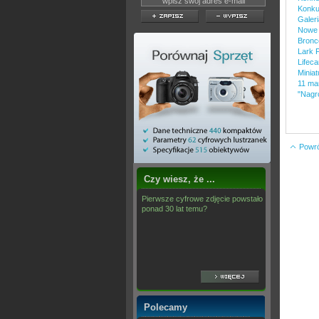
Konku
Galer
Nowe 
Bronc
Lark F
Lifeca
Minia
11 ma
"Nagro
Powrót
Czy wiesz, że ...
Pierwsze cyfrowe zdjęcie powstało
ponad 30 lat temu?
Polecamy