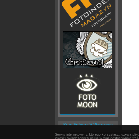
Kurs Fotografii Warszawa
Serwis internetowy, z którego korzystasz, używa pli
AKTUALNOŚCI
|
SPRZĘT
|
EDYCJA OBRAZU
jakości świadczonych usług w tym dostosowania treśc