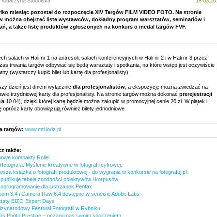
: Katarzyna Stodolska
15.03.20
ylko miesiąc pozostał do rozpoczęcia XIV Targów FILM VIDEO FOTO. Na stronie
w można obejrzeć listę wystawców, dokładny program warsztatów, seminariów i
ań, a także listę produktów zgłoszonych na konkurs o medal targów FVF.
ch salach w Hali nr 1 na antresoli, salach konferencyjnych w Hali nr 2 i w Hali nr 3 przez
zas trwania targów odbywać się będą warsztaty i spotkania, na które wstęp jest oczywiście
tny (wystarczy kupić bilet lub kartę dla profesjonalisty).
szy dzień jest dniem wyłącznie
dla profesjonalistów
, a ekspozycję można zwiedzać na
wie trzydniowej karty dla profesjonalisty. Na stronie targów można dokonać
prerejestracji
ia 10.04), dzięki której kartę będzie można zakupić w promocyjnej cenie 20 zł. W piątek i
 oprócz karty obowiązują również bilety jednodniowe.
a targów:
www.mtl.lodz.pl
z także:
nowe kompakty Rollei
fotografa. Myślenie kreatywne w fotografii cyfrowej.
sza książka o fotografii produktowej - do wygrania w konkursie na fotografuj.pl.
 publikuje tabele zgodności obiektywów i korpusów
oprogramowanie dla lustrzanek Pentax
room 3.4 i Camera Raw 6.4 dostępne w serwisie Adobe Labs
taty EIZO Expert Days
dzynarodowy Festiwal Fotografii w Rybniku
rs Photo Prestige – oczaruj nas swoim spojrzeniem