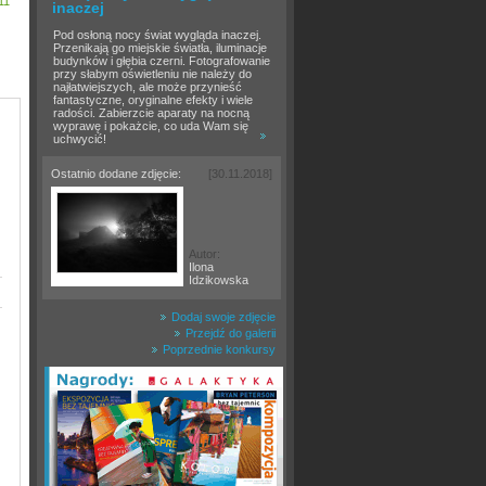
11
inaczej
Pod osłoną nocy świat wygląda inaczej.
Przenikają go miejskie światła, iluminacje
budynków i głębia czerni. Fotografowanie
przy słabym oświetleniu nie należy do
najłatwiejszych, ale może przynieść
fantastyczne, oryginalne efekty i wiele
radości. Zabierzcie aparaty na nocną
wyprawę i pokażcie, co uda Wam się
uchwycić!
Ostatnio dodane zdjęcie:
[30.11.2018]
Autor:
Ilona
Idzikowska
Dodaj swoje zdjęcie
Przejdź do galerii
Poprzednie konkursy