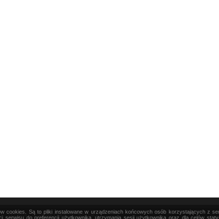
ków cookies. Są to pliki instalowane w urządzeniach końcowych osób korzystających z s
|
TEORIA
|
PRAKTYKA
|
SZTUKA
i serwisu do preferencji użytkownika, utrzymania sesji użytkownika oraz dla celów stat