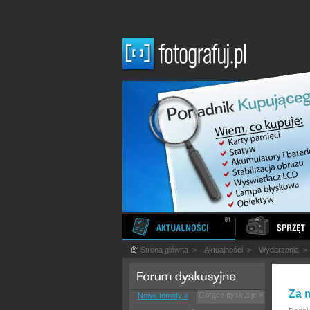
Strona główna
>
Aktualności
>
Wydarzenia
Za m
Gorące dyskusje »
Nowe tematy »