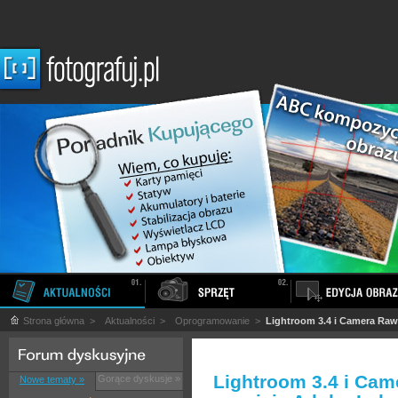
Strona główna
>
Aktualności
>
Oprogramowanie
>
Lightroom 3.4 i Camera Raw
Lightroom 3.4 i Cam
Gorące dyskusje »
Nowe tematy »