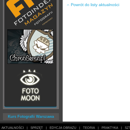
Powrót do listy aktualności
Kurs Fotografii Warszawa
AKTUALNOŚCI
|
SPRZĘT
|
EDYCJA OBRAZU
|
TEORIA
|
PRAKTYKA
|
SZ