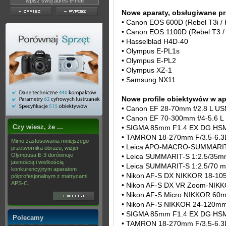
Nowe aparaty, obsługiwane pr
• Canon EOS 600D (Rebel T3i / 
• Canon EOS 1100D (Rebel T3 / 
• Hasselblad H4D-40
• Olympus E-PL1s
• Olympus E-PL2
• Olympus XZ-1
• Samsung NX11
Nowe profile obiektywów w ap
• Canon EF 28-70mm f/2.8 L U
• Canon EF 70-300mm f/4-5.6 L
Czy wiesz, że ...
• SIGMA 85mm F1.4 EX DG HS
• TAMRON 18-270mm F/3.5-6.3
Mimo zastosowania mniejszego
• Leica APO-MACRO-SUMMARIT
przetwornika obrazu, wizjer
Olympusa E-3 dorównuje
• Leica SUMMARIT-S 1:2.5/35
jasnością i wielkością
• Leica SUMMARIT-S 1:2.5/70
konkurencyjnym aparatom
• Nikon AF-S DX NIKKOR 18-10
półprofesjonalnym z matrycami
APS-C.
• Nikon AF-S DX VR Zoom-NIKK
• Nikon AF-S Micro NIKKOR 60
• Nikon AF-S NIKKOR 24-120mm
• SIGMA 85mm F1.4 EX DG HS
Polecamy
• TAMRON 18-270mm F/3.5-6.3