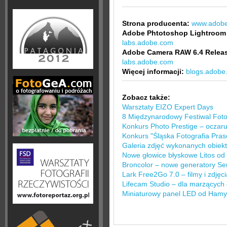
Strona producenta:
www.adobe
Adobe Phtotoshop Lightroom 
labs.adobe.com
Adobe Camera RAW 6.4 Releas
labs.adobe.com
Więcej informacji:
blogs.adobe
Zobacz także:
Warsztaty EIZO Expert Days
8 Międzynarodowy Festiwal Foto
Konkurs Photo Prestige – oczar
Konkurs "Śląska Fotografia Pras
Galeria zdjęć wykonanych obie
Nowe głowice błyskowe Litos od
Broncolor – nowe generatory Se
Lark Free2Go 7.0 – filmy i zdjęc
Lifecam Studio – dla marzących o
Miniaturowy panel LED od Hamy