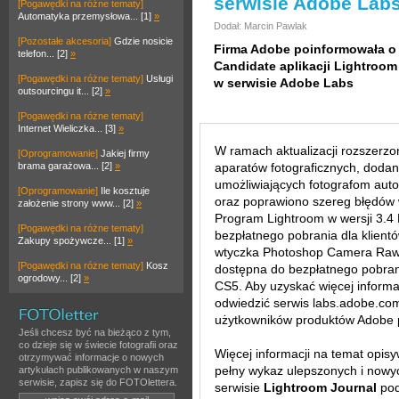
serwisie Adobe Lab
[Pogawędki na różne tematy]
Automatyka przemysłowa... [1]
»
Dodał: Marcin Pawlak
[Pozostałe akcesoria]
Gdzie nosicie
Firma Adobe poinformowała o 
telefon... [2]
»
Candidate aplikacji Lightroom
[Pogawędki na różne tematy]
Usługi
w serwisie Adobe Labs
outsourcingu it... [2]
»
[Pogawędki na różne tematy]
Internet Wieliczka... [3]
»
W ramach aktualizacji rozszerz
[Oprogramowanie]
Jakiej firmy
brama garażowa... [2]
»
aparatów fotograficznych, dodan
umożliwiających fotografom aut
[Oprogramowanie]
Ile kosztuje
oraz poprawiono szereg błędów 
założenie strony www... [2]
»
Program Lightroom w wersji 3.4 
[Pogawędki na różne tematy]
bezpłatnego pobrania dla klientó
Zakupy spożywcze... [1]
»
wtyczka Photoshop Camera Raw w
[Pogawędki na różne tematy]
Kosz
dostępna do bezpłatnego pobra
ogrodowy... [2]
»
CS5. Aby uzyskać więcej informac
odwiedzić serwis labs.adobe.co
użytkowników produktów Adobe
Jeśli chcesz być na bieżąco z tym,
co dzieje się w świecie fotografii oraz
Więcej informacji na temat opis
otrzymywać informacje o nowych
pełny wykaz ulepszonych i nowy
artykułach publikowanych w naszym
serwisie, zapisz się do FOTOlettera.
serwisie
Lightroom Journal
po