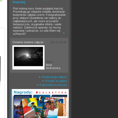
11
inaczej
Pod osłoną nocy świat wygląda inaczej.
Przenikają go miejskie światła, iluminacje
budynków i głębia czerni. Fotografowanie
przy słabym oświetleniu nie należy do
najłatwiejszych, ale może przynieść
fantastyczne, oryginalne efekty i wiele
radości. Zabierzcie aparaty na nocną
wyprawę i pokażcie, co uda Wam się
uchwycić!
Ostatnio dodane zdjęcie:
[30.11.2018]
Autor:
Ilona
Idzikowska
Dodaj swoje zdjęcie
Przejdź do galerii
Poprzednie konkursy