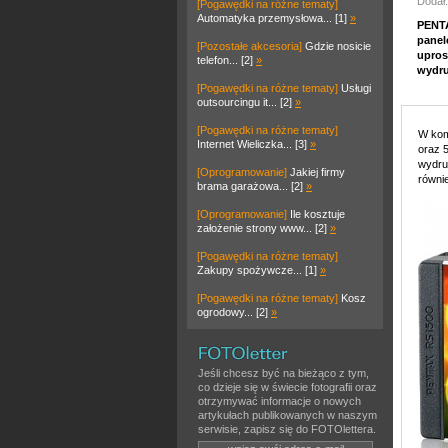
Dodał
[Pogawędki na różne tematy]
Automatyka przemysłowa... [1]
»
PENTA
panel
[Pozostałe akcesoria]
Gdzie nosicie
upros
telefon... [2]
»
wydru
[Pogawędki na różne tematy]
Usługi
outsourcingu it... [2]
»
[Pogawędki na różne tematy]
W kom
Internet Wieliczka... [3]
»
oraz 
wydru
[Oprogramowanie]
Jakiej firmy
równi
brama garażowa... [2]
»
[Oprogramowanie]
Ile kosztuje
założenie strony www... [2]
»
[Pogawędki na różne tematy]
Zakupy spożywcze... [1]
»
[Pogawędki na różne tematy]
Kosz
ogrodowy... [2]
»
Jeśli chcesz być na bieżąco z tym,
co dzieje się w świecie fotografii oraz
otrzymywać informacje o nowych
artykułach publikowanych w naszym
serwisie, zapisz się do FOTOlettera.