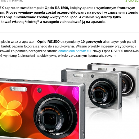
: Marcin Pawlak
17.03.20
X zaprezentował kompakt Optio RS 1500, kolejny aparat z wymiennym frontowym
em. Proces wymiany panelu został przeprojektowany na nowo i w znacznym stopniu
zczony. Zlikwidowane zostały wkręty mocujące. Aktualnie wystarczy tylko
kować własną “skórkę” a następnie zainstalować ją na aparacie.
plecie wraz z aparatem
Optio RS1500
otrzymujemy
10 gotowych
alternatywnych paneli
5 kartek papieru fotograficznego do zadrukowania. Własne projekty możemy przygotować i
kować za pomocą narzędzi na stronie
chameleon.pentax.eu
. Nowy Optio RS1500 umożliwia
eż wymianę 2 pierścieni na obiektywie, w kolorze czarnym i pomarańczowym.