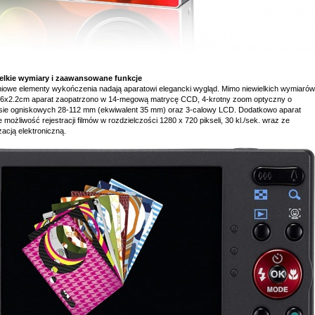
elkie wymiary i zaawansowane funkcje
niowe elementy wykończenia nadają aparatowi elegancki wygląd. Mimo niewielkich wymiarów
.6x2.2cm aparat zaopatrzono w 14-megową matrycę CCD, 4-krotny zoom optyczny o
sie ogniskowych 28-112 mm (ekwiwalent 35 mm) oraz 3-calowy LCD. Dodatkowo aparat
e możliwość rejestracji filmów w rozdzielczości 1280 x 720 pikseli, 30 kl./sek. wraz ze
izacją elektroniczną.