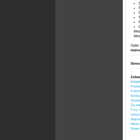
S
Med
Med
Optio
marc
Stron
Zobac
Adapt
Festi
Fotom
Konku
Syste
Za mie
Trzy 
Umysł 
Najnow
Nikon
Nowe 