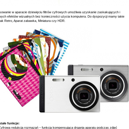
sowanie w aparacie dziewięciu filtrów cyfrowych umożliwia uzyskanie zaskakujących i
wych efektów wizualnych bez konieczności użycia komputera. Do dyspozycji mamy takie
 jak Retro, Aparat zabawka, Miniatura czy HDR.
tałe funkcje:
Cyfrowa redukcja rozmazań – funkcja kompensująca drgania aparatu podczas zdjęć