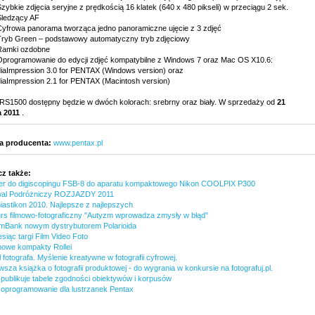
zybkie zdjęcia seryjne z prędkością 16 klatek (640 x 480 pikseli) w przeciągu 2 sek.
Śledzący AF
Cyfrowa panorama tworząca jedno panoramiczne ujęcie z 3 zdjęć
Tryb Green – podstawowy automatyczny tryb zdjęciowy
Ramki ozdobne
Oprogramowanie do edycji zdjęć kompatybilne z Windows 7 oraz Mac OS X10.6:
iaImpression 3.0 for PENTAX (Windows version) oraz
iaImpression 2.1 for PENTAX (Macintosh version)
 RS1500 dostępny będzie w dwóch kolorach: srebrny oraz biały. W sprzedaży od
21
a 2011
.
a producenta:
www.pentax.pl
z także:
er do digiscopingu FSB-8 do aparatu kompaktowego Nikon COOLPIX P300
wal Podróżniczy ROZJAZDY 2011
iastikon 2010. Najlepsze z najlepszych
rs filmowo-fotograficzny "Autyzm wprowadza zmysły w błąd"
mBank nowym dystrybutorem Polarioida
siąc targi Film Video Foto
nowe kompakty Rollei
fotografa. Myślenie kreatywne w fotografii cyfrowej.
sza książka o fotografii produktowej - do wygrania w konkursie na fotografuj.pl.
 publikuje tabele zgodności obiektywów i korpusów
oprogramowanie dla lustrzanek Pentax