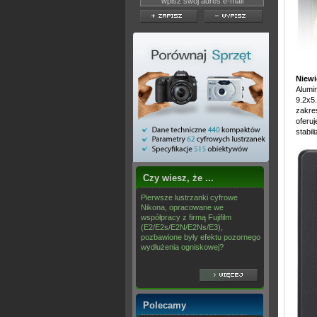
Niewi
Alumi
9.2x5
zakre
oferuj
stabil
Czy wiesz, że ...
Pierwsze lustrzanki cyfrowe
Nikona, opracowane we
współpracy z firmą Fujifilm
(E2/E2s/E2N/E2Ns/E3),
pozbawione były efektu pozornego
wydłużenia ogniskowej?
Polecamy