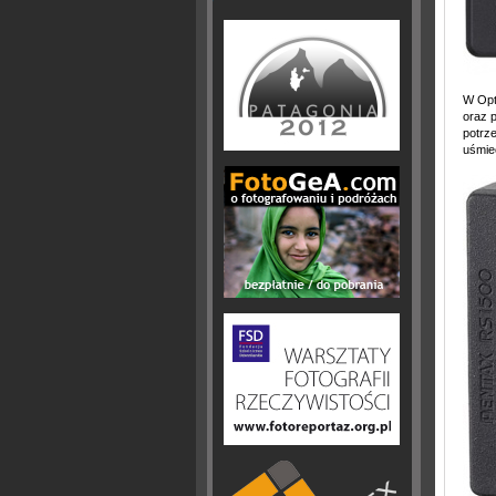
W Opt
oraz p
potrz
uśmiec