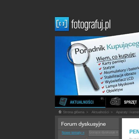
Strona główna
>
Aktualności
>
Aparaty i kame
PEN
Gorące dyskusje »
Nowe tematy »