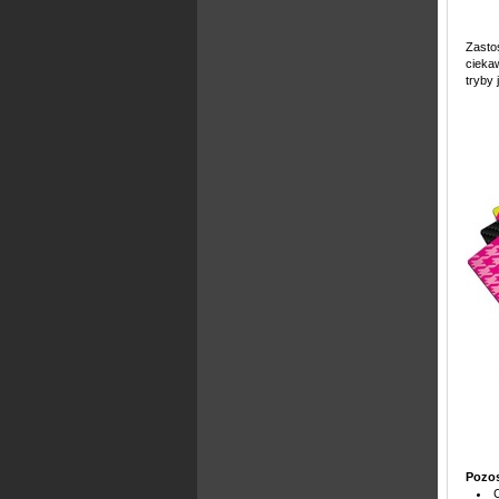
Zasto
cieka
tryby
Pozos