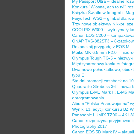
My Passport Ultra – idealne roz
Konkurs ''Wiosna, ach to ty!'' roz
Książka Światło w fotografii. Ma
FeiyuTech WG2 – gimbal dla row
Trzy nowe obiektywy Nikkor: szer
COOLPIX W300 – wytrzymały kom
Canon EOS C200 – kompaktowa
QNAP TVS-882ST3 – 8-zatokowy 
Rozpocznij przygodę z EOS M – 
Meike MK-6.5 mm F2.0 – niedrog
Olympus Tough TG-5 – niezwykł
Międzynarodowy konkurs fotografi
Dwa nowe pełnoklatkowe, obiek
typu E
Sto dni promocji cashback na 100
Quadralite Stroboss 36 – nowa 
Olympus E-M1 Mark II, E-M5 Mark
oprogramowania
Album "Polska Przedwojenna" w
Wyniki 13. edycji konkursu BZ 
Panasonic LUMIX TZ90 – 4K i 30
Canon rozpoczyna przyjmowanie
Photography 2017
Canon EOS 5D Mark IV – aktual