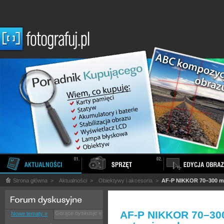
Strona główna
>
Aktualności
>
Obiektywy i akcesoria
>
AF-P NIKKOR 70–300 mm
AF-P NIKKOR 70–30
Gorące dyskusje »
Nowe tematy »