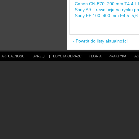
Canon CN-E70–200 mm T4.4 L IS
Sony A9 – rewolucja na rynku pr
Sony FE 100–400 mm F4,5–5,6
Powrót do listy aktualności
AKTUALNOŚCI
|
SPRZĘT
|
EDYCJA OBRAZU
|
TEORIA
|
PRAKTYKA
|
SZ