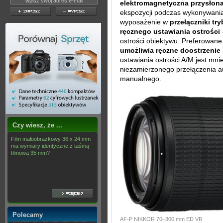
elektromagnetyczna przysłon
ekspozycji podczas wykonywania
wyposażenie w
przełączniki tr
ręcznego ustawiania ostrości
ostrości obiektywu. Preferowane
umożliwia ręczne doostrzenie
ustawiania ostrości A/M jest mnie
niezamierzonego przełączenia a
manualnego.
Czy wiesz, że ...
Film małoobrazkowy 36 x 24 mm
ma wymiary identyczne z taśmą
filmową 35 mm?
Polecamy
AF-P NIKKOR 70–300 mm ED VR