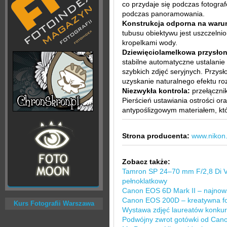
co przydaje się podczas fotograf
podczas panoramowania.
Konstrukcja odporna na waru
tubusu obiektywu jest uszczelni
kropelkami wody.
Dziewięciolamelkowa przysło
stabilne automatyczne ustalani
szybkich zdjęć seryjnych. Przys
uzyskanie naturalnego efektu roz
Niezwykła kontrola:
przełącznik
Pierścień ustawiania ostrości or
antypoślizgowym materiałem, kt
Strona producenta:
www.nikon.
Zobacz także:
Tamron SP 24–70 mm F/2,8 Di 
pełnoklatkowy
Canon EOS 6D Mark II – najnows
Canon EOS 200D – kreatywna fo
Kurs Fotografii Warszawa
Wystawa zdjęć laureatów konku
Podwójny zwrot gotówki od Can