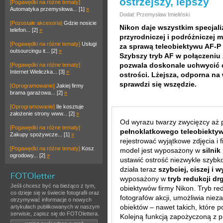
ostrzejszy, lepszy
[Pogawędki na różne tematy]
Automatyka przemysłowa... [1]
»
Dodał: Przemysław Imieliński
[Pozostałe akcesoria]
Gdzie nosicie
Nikon daje wszystkim specjaliz
telefon... [2]
»
przyrodniczej i podróżniczej 
[Pogawędki na różne tematy]
Usługi
za sprawą teleobiektywu AF-P
outsourcingu it... [2]
»
Szybszy tryb AF w połączeniu
pozwala doskonale uchwycić c
[Pogawędki na różne tematy]
Internet Wieliczka... [3]
»
ostrości. Lżejsza, odporna n
sprawdzi się wszędzie.
[Oprogramowanie]
Jakiej firmy
brama garażowa... [2]
»
[Oprogramowanie]
Ile kosztuje
założenie strony www... [2]
»
Od wyrazu twarzy zwycięzcy aż p
[Pogawędki na różne tematy]
pełnoklatkowego teleobiekt
Zakupy spożywcze... [1]
»
rejestrować wyjątkowe zdjęcia i 
[Pogawędki na różne tematy]
Kosz
model jest wyposażony w
silni
ogrodowy... [2]
»
ustawić ostrość niezwykle szybko
działa teraz
szybciej, ciszej i w
wyposażony w
tryb redukcji d
Jeśli chcesz być na bieżąco z tym,
obiektywów firmy Nikon. Tryb re
co dzieje się w świecie fotografii oraz
fotografów akcji, umożliwia nie
otrzymywać informacje o nowych
obiektów – nawet takich, które 
artykułach publikowanych w naszym
serwisie, zapisz się do FOTOlettera.
Kolejną funkcją zapożyczoną z p