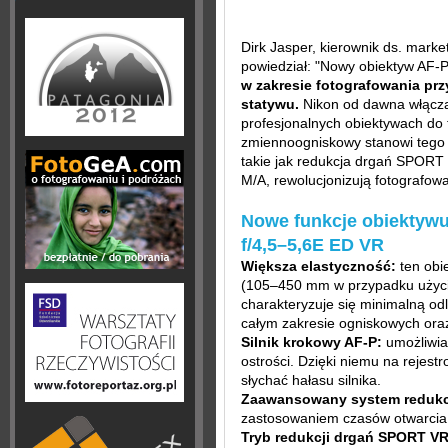
Dirk Jasper, kierownik ds. marke
powiedział: "Nowy obiektyw AF
w zakresie fotografowania prz
statywu.
Nikon od dawna włącza
profesjonalnych obiektywach do
zmiennoogniskowy stanowi tego n
takie jak redukcja drgań SPORT V
M/A, rewolucjonizują fotografow
Nowe funkcje obiektyw
f/4,5–5,6E ED VR
Większa elastyczność:
ten obi
(105–450 mm w przypadku użycia
charakteryzuje się minimalną od
całym zakresie ogniskowych or
Silnik krokowy AF-P:
umożliwia 
ostrości. Dzięki niemu na rejest
słychać hałasu silnika.
Zaawansowany system redukcj
zastosowaniem czasów otwarcia 
Tryb redukcji drgań SPORT VR