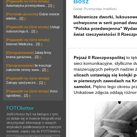
Bosz
[Pogawędki na różne tematy]
Automatyka przemysłowa... [1]
»
Dodał: Przemysław Imieliński
[Pozostałe akcesoria]
Gdzie nosicie
Malownicze dworki, luksusow
telefon... [2]
»
uchwycone w serii ponad dwus
[Pogawędki na różne tematy]
Usługi
"Polska przedwojenna" Wyda
outsourcingu it... [2]
»
świat rzeczywistości II Rzeczp
[Pogawędki na różne tematy]
Internet Wieliczka... [3]
»
[Oprogramowanie]
Jakiej firmy
brama garażowa... [2]
»
Pejzaż II Rzeczpospolitej
to tę
sieci komunikacyjne, idylliczne 
[Oprogramowanie]
Ile kosztuje
maszerujących pełnych nadziei 
założenie strony www... [2]
»
ulicach ustawiają się kolejki
[Pogawędki na różne tematy]
w pierwszych zawodach na Kr
Zakupy spożywcze... [1]
»
samolot.
Piękno tego okresu pr
[Pogawędki na różne tematy]
Kosz
Unikatowe zdjęcia oddają różnor
ogrodowy... [2]
»
Jeśli chcesz być na bieżąco z tym,
co dzieje się w świecie fotografii oraz
otrzymywać informacje o nowych
artykułach publikowanych w naszym
serwisie, zapisz się do FOTOlettera.