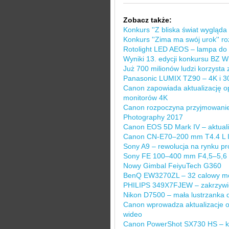
Zobacz także:
Konkurs ''Z bliska świat wygląda i
Konkurs ''Zima ma swój urok'' ro
Rotolight LED AEOS – lampa do fot
Wyniki 13. edycji konkursu BZ 
Już 700 milionów ludzi korzysta
Panasonic LUMIX TZ90 – 4K i 30
Canon zapowiada aktualizację o
monitorów 4K
Canon rozpoczyna przyjmowanie
Photography 2017
Canon EOS 5D Mark IV – aktual
Canon CN-E70–200 mm T4.4 L IS
Sony A9 – rewolucja na rynku pr
Sony FE 100–400 mm F4,5–5,6
Nowy Gimbal FeiyuTech G360
BenQ EW3270ZL – 32 calowy mon
PHILIPS 349X7FJEW – zakrzywi
Nikon D7500 – mała lustrzanka
Canon wprowadza aktualizacje 
wideo
Canon PowerShot SX730 HS – k