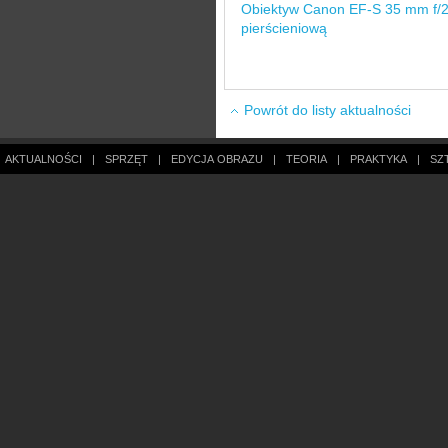
Obiektyw Canon EF-S 35 mm f/
pierścieniową
Powrót do listy aktualności
AKTUALNOŚCI
|
SPRZĘT
|
EDYCJA OBRAZU
|
TEORIA
|
PRAKTYKA
|
SZ