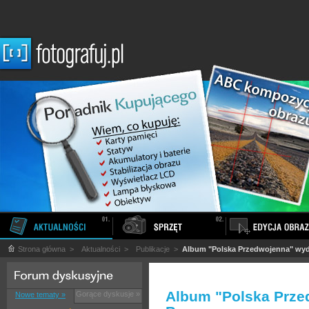
Strona główna
>
Aktualności
>
Publikacje
>
Album "Polska Przedwojenna" wy
Album "Polska Prz
Gorące dyskusje »
Nowe tematy »