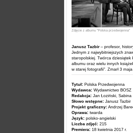
Zdjęcie z albumu ''Polska przedwojenna''
Janusz Tazbir
– profesor, histor
Jednym z najwybitniejszych znawc
staropolskiej. Twórca dziesiątek 
albumu oraz wielu innych książek
w starej fotografii". Zmarł 3 maj
Tytuł:
Polska Przedwojenna
Wydawca:
Wydawnictwo BOSZ
Redakcja:
Jan Łoziński, Sabina
Słowo wstępne:
Janusz Tazbir
Projekt graficzny:
Andrzej Bare
Oprawa:
twarda
Język:
polsko-angielski
Liczba zdjęć:
215
Premiera:
18 kwietnia 2017 r.