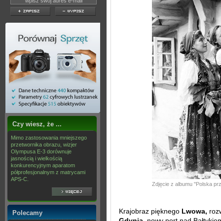
Czy wiesz, że ...
Mimo zastosowania mniejszego
przetwornika obrazu, wizjer
Olympusa E-3 dorównuje
jasnością i wielkością
konkurencyjnym aparatom
półprofesjonalnym z matrycami
APS-C.
Zdjęcie z albumu ''Polska pr
Krajobraz pięknego
Lwowa,
roz
Polecamy
Gdynia,
nowy port nad Bałtykiem