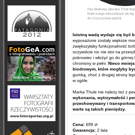
Pas biodrowy plecaka Thule As
Kolei w jego kieszonkach da się
do czyszczenia optyki)
Istotną wadą wydaje się być
wyposażone zostały większe mo
zwiększyłaby funkcjonalność tor
oczywiście nic nie stoi na przesz
pokrowiec i włożyć go do górnej
chroniony w pełni.
Nieco mniejs
biodrowym, które mogłyby by
gumką, choć z drugiej strony lepi
w ogóle.
Marka Thule nie należy też z pe
wykonania, wytrzymałość i pew
przechowywany i transportow
warte są takich pieniędzy.
Cena:
699 zł
Gwarancja:
2 lata