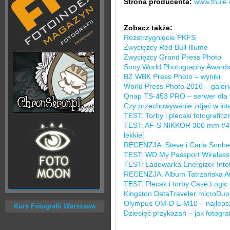
Strona producenta:
www.thule
Zobacz także:
Rozstrzygnięcie PKFS
Zwycięzcy Red Bull Illume
Zwycięzcy Grand Press Photo
Sony World Photography Awards
BZ WBK Press Photo – wyniki
World Press Photo 2016 – galer
Qnap TS-453 PRO – serwer dla 
Czy przechowywanie zdjęć w inte
TEST: Torby i plecaki fotografi
TEST: AF-S NIKKOR 300 mm f/4E
lekkiej
RECENZJA: Steve i Carla Sonheim
TEST: WD My Passport Wireless –
TEST: Ładowarka Energizer Intell
RECENZJA: Album Tatrzańska Atl
TEST: Plecak i torby Case Logic z
Kingston DataTraveler microDuo 
Olympus OM-D E-M10 – najlepsz
Kurs Fotografii Warszawa
Dziesięć przykazań – jak fotogra