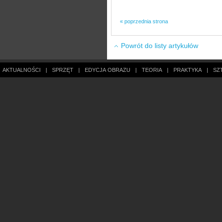
« poprzednia strona
Powrót do listy artykułów
AKTUALNOŚCI
|
SPRZĘT
|
EDYCJA OBRAZU
|
TEORIA
|
PRAKTYKA
|
SZ