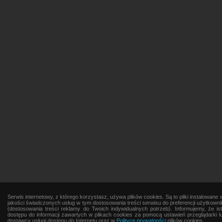
Serwis internetowy, z którego korzystasz, używa plików cookies. Są to pliki instalowa
jakości świadczonych usług w tym dostosowania treści serwisu do preferencji użytkowni
(dostosowania treści reklamy do Twoich indywidualnych potrzeb). Informujemy, że 
dostępu do informacji zawartych w plikach cookies za pomocą ustawień przeglądarki lu
dostawcy usługi dostępu do Internetu oraz w
Polityce prywatności
plików cookies