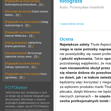
fotografa
[Pogawędki na różne tematy]
Automatyka przemysłowa... [1]
»
Autor: Przemysław Imieliński
[Pozostałe akcesoria]
Gdzie nosicie
telefon... [2]
»
[Pogawędki na różne tematy]
Usługi
« poprzednia strona
outsourcingu it... [2]
»
[Pogawędki na różne tematy]
Internet Wieliczka... [3]
»
Ocena
[Oprogramowanie]
Jakiej firmy
Największe zalety
Thule Aspect
brama garażowa... [2]
»
niego w razie potrzeby napra
[Oprogramowanie]
Ile kosztuje
nie powstydziłby się nawet profe
założenie strony www... [2]
»
i jakość wykonania.
Także
spo
pozostawiają wątpliwości, że ma
[Pogawędki na różne tematy]
Zakupy spożywcze... [1]
»
nam niezawodnie służył przez w
się równie dobrze do przecho
[Pogawędki na różne tematy]
Kosz
co dzień, jak i w trakcie zwied
ogrodowy... [2]
»
będziemy więc korzystać z nieg
za wyborem produktu marki Thul
plecaka, dzięki któremu nie będ
Jeśli chcesz być na bieżąco z tym,
niecnych zamiarach –
to często
co dzieje się w świecie fotografii oraz
otrzymywać informacje o nowych
cecha profesjonalnych toreb
i
artykułach publikowanych w naszym
serwisie, zapisz się do FOTOlettera.