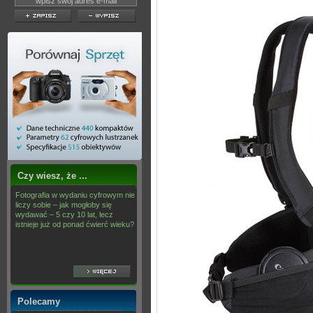
Czy wiesz, że ...
Fotografia w wydaniu cyfrowym nie
liczy sobie – jak mogłoby się
wydawać – 5 czy 10 lat, lecz
istnieje już od ponad ćwierć wieku?
Polecamy