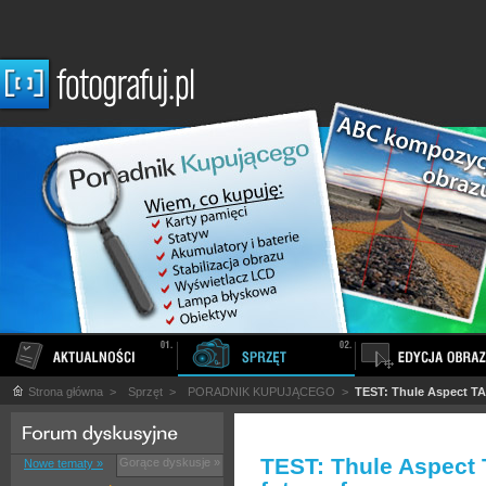
Strona główna
>
Sprzęt
>
PORADNIK KUPUJĄCEGO
>
TEST: Thule Aspect TAC
TEST: Thule Aspect 
Gorące dyskusje »
Nowe tematy »